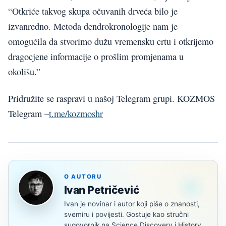
“Otkriće takvog skupa očuvanih drveća bilo je
izvanredno. Metoda dendrokronologije nam je
omogućila da stvorimo dužu vremensku crtu i otkrijemo
dragocjene informacije o prošlim promjenama u
okolišu.”
Pridružite se raspravi u našoj Telegram grupi. KOZMOS
Telegram –
t.me/kozmoshr
O AUTORU
Ivan Petričević
Ivan je novinar i autor koji piše o znanosti,
svemiru i povijesti. Gostuje kao stručni
sugovornik na Science Discovery i History