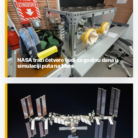
ZNANOST
NASA traži četvero ljudi za godinu dana u
simulaciji puta na Mars
ZNANOST