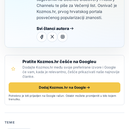
Channelu te piše za Večernji list. Osnivač je
Kozmos.hr, prvog hrvatskog portala
posvećenog popularizaciji znanosti.
Svi članci autora
Pratite Kozmos.hr češće na Googleu
Dodajte Kozmos.hr među svoje preferirane izvore i Google
će vam, kada je relevantno, češće prikazivati naše najnovije
članke.
Dodaj Kozmos.hr na Google
Potrebno je biti prijavljen na Google račun. Odabir možete promijeniti u bilo kojem
trenutku.
TEME