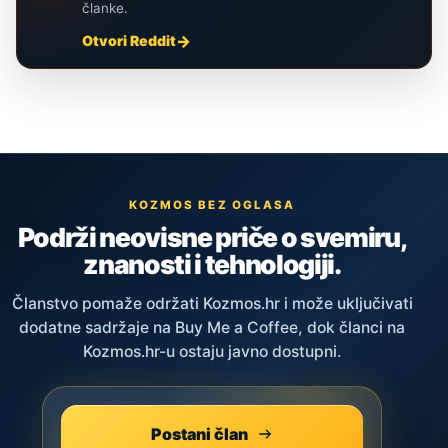
članke.
Otvori Reddit
KOZMOS BEZ OGLASA
Podrži neovisne priče o svemiru,
znanosti i tehnologiji.
Članstvo pomaže održati Kozmos.hr i može uključivati
dodatne sadržaje na Buy Me a Coffee, dok članci na
Kozmos.hr-u ostaju javno dostupni.
Postani član