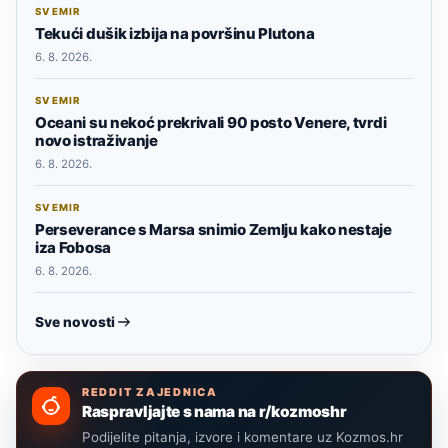
SVEMIR
Tekući dušik izbija na površinu Plutona
6. 8. 2026.
SVEMIR
Oceani su nekoć prekrivali 90 posto Venere, tvrdi
novo istraživanje
6. 8. 2026.
SVEMIR
Perseverance s Marsa snimio Zemlju kako nestaje
iza Fobosa
6. 8. 2026.
Sve novosti
REDDIT ZAJEDNICA
Raspravljajte s nama na r/kozmoshr
Podijelite pitanja, izvore i komentare uz Kozmos.hr