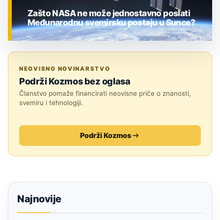
Zašto NASA ne može jednostavno poslati
Međunarodnu svemirsku postaju u Sunce?
ZNANOST
NEOVISNO NOVINARSTVO
Podrži Kozmos bez oglasa
Članstvo pomaže financirati neovisne priče o znanosti,
svemiru i tehnologiji.
Podrži Kozmos
Najnovije