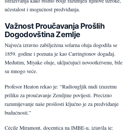
istraživanja kako bismo bolje razumjeli njihove uzroke,
učestalost i mogućnost predviđanja.
Važnost Proučavanja Prošlih
Dogodovština Zemlje
Najveća izravno zabilježena solarna oluja dogodila se
1859. godine i poznata je kao Carringtonov događaj.
Međutim, Miyake oluje, uključujući novootkrivenu, bile
su mnogo veće.
Profesor Heaton rekao je: “Radiougljik nudi izuzetnu
priliku za proučavanje Zemljine povijesti. Precizno
razumijevanje naše prošlosti ključno je za predviđanje
budućnosti.”
Cécile Miramont, docentica na IMBE-u, izjavila je: