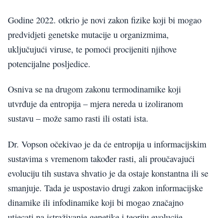
Godine 2022. otkrio je novi zakon fizike koji bi mogao
predvidjeti genetske mutacije u organizmima,
uključujući viruse, te pomoći procijeniti njihove
potencijalne posljedice.
Osniva se na drugom zakonu termodinamike koji
utvrđuje da entropija – mjera nereda u izoliranom
sustavu – može samo rasti ili ostati ista.
Dr. Vopson očekivao je da će entropija u informacijskim
sustavima s vremenom također rasti, ali proučavajući
evoluciju tih sustava shvatio je da ostaje konstantna ili se
smanjuje. Tada je uspostavio drugi zakon informacijske
dinamike ili infodinamike koji bi mogao značajno
utjecati na istraživanje genetike i teoriju evolucije.