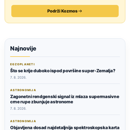
Podrži Kozmos
Najnovije
EGZOPLANETI
Što se krije duboko ispod površine super-Zemalja?
7. 8. 2026.
ASTRONOMIJA
Zagonetni rendgenski signal iz mlaza supermasivne
crne rupe zbunjuje astronome
7. 8. 2026.
ASTRONOMIJA
Objavljena dosad najdetaljnija spektroskopska karta