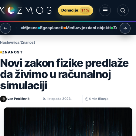
Preskoči na sadržaj
Donacije:
11%
Otvori izbornik
Otvori pretragu
Mjesec
Egzoplaneti
Međuzvjezdani objekti
Zemlja i ok
Naslovnica
Znanost
ZNANOST
Novi zakon fizike predlaže
da živimo u računalnoj
simulaciji
Ivan Petričević
9. listopada 2023.
4 min čitanja