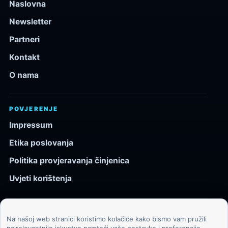
Naslovna
Newsletter
Partneri
Kontakt
O nama
POVJERENJE
Impressum
Etika poslovanja
Politika provjeravanja činjenica
Uvjeti korištenja
Na našoj web stranici koristimo kolačiće kako bismo vam pružili
© 2026 Kozmos.hr. Sva prava pridržana.