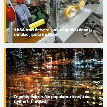
NASA traži četvero ljudi za godinu dana u
simulaciji puta na Mars
ZNANOST
Znanstvenik srušio popularnu teoriju da
živimo u simulaciji