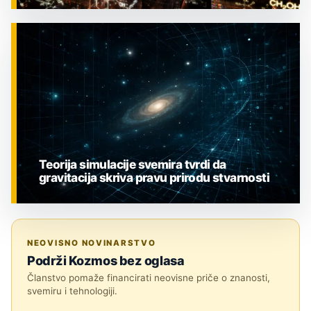
ZNANOST
Teorija simulacije svemira tvrdi da
gravitacija skriva pravu prirodu stvarnosti
ZNANOST
NEOVISNO NOVINARSTVO
Podrži Kozmos bez oglasa
Članstvo pomaže financirati neovisne priče o znanosti,
svemiru i tehnologiji.