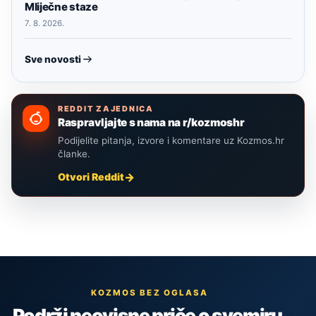
Mliječne staze
7. 8. 2026.
Sve novosti
REDDIT ZAJEDNICA
Raspravljajte s nama na r/kozmoshr
Podijelite pitanja, izvore i komentare uz Kozmos.hr
članke.
Otvori Reddit
KOZMOS BEZ OGLASA
Podrži neovisne priče o svemiru,