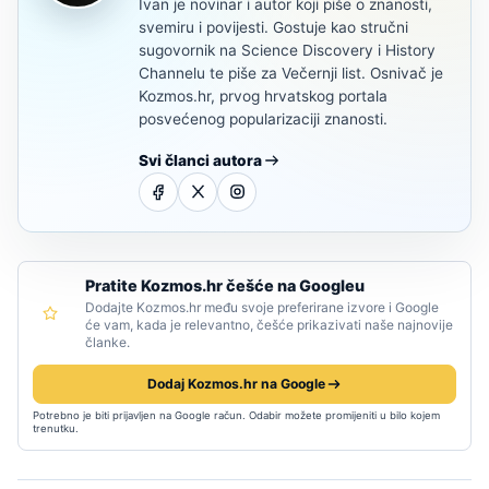
Ivan je novinar i autor koji piše o znanosti,
svemiru i povijesti. Gostuje kao stručni
sugovornik na Science Discovery i History
Channelu te piše za Večernji list. Osnivač je
Kozmos.hr, prvog hrvatskog portala
posvećenog popularizaciji znanosti.
Svi članci autora
Pratite Kozmos.hr češće na Googleu
Dodajte Kozmos.hr među svoje preferirane izvore i Google
će vam, kada je relevantno, češće prikazivati naše najnovije
članke.
Dodaj Kozmos.hr na Google
Potrebno je biti prijavljen na Google račun. Odabir možete promijeniti u bilo kojem
trenutku.