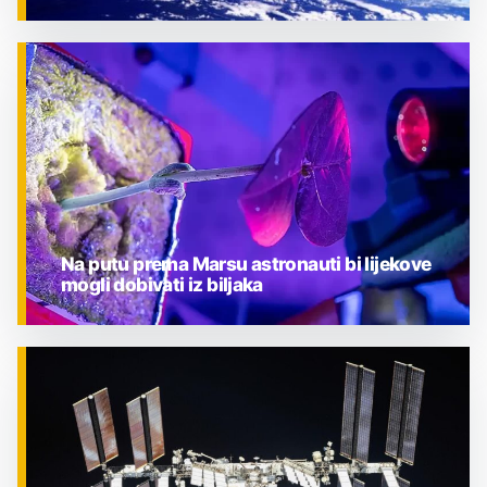
ZNANOST
Na putu prema Marsu astronauti bi lijekove
mogli dobivati iz biljaka
ZNANOST