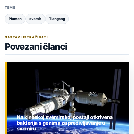
TEME
Plamen
svemir
Tiangong
NASTAVI ISTRAŽIVATI
Povezani članci
Na kineskoj svemirskoj postaji otkrivena
bakterija s genima za preživljavanje u
svemiru