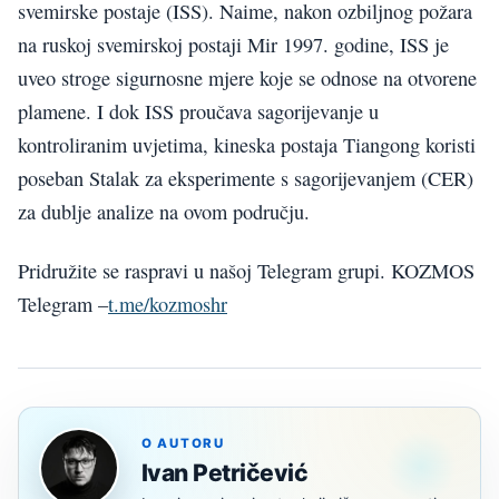
svemirske postaje (ISS). Naime, nakon ozbiljnog požara
na ruskoj svemirskoj postaji Mir 1997. godine, ISS je
uveo stroge sigurnosne mjere koje se odnose na otvorene
plamene. I dok ISS proučava sagorijevanje u
kontroliranim uvjetima, kineska postaja Tiangong koristi
poseban Stalak za eksperimente s sagorijevanjem (CER)
za dublje analize na ovom području.
Pridružite se raspravi u našoj Telegram grupi. KOZMOS
Telegram –
t.me/kozmoshr
O AUTORU
Ivan Petričević