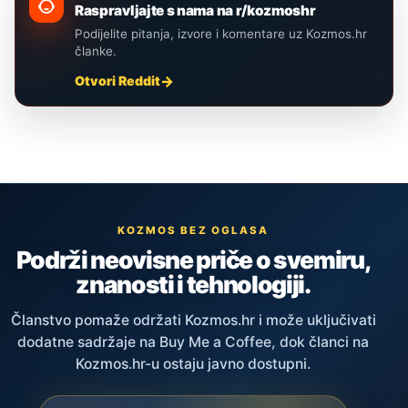
Raspravljajte s nama na r/kozmoshr
Podijelite pitanja, izvore i komentare uz Kozmos.hr
članke.
Otvori Reddit
KOZMOS BEZ OGLASA
Podrži neovisne priče o svemiru,
znanosti i tehnologiji.
Članstvo pomaže održati Kozmos.hr i može uključivati
dodatne sadržaje na Buy Me a Coffee, dok članci na
Kozmos.hr-u ostaju javno dostupni.