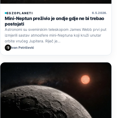
6. 5. 2026.
EGZOPLANETI
Mini-Neptun preživio je ondje gdje ne bi trebao
postojati
Astronomi su svemirskim teleskopom James Webb prvi put
izmjerili sastav atmosfere mini-Neptuna koji kruži unutar
orbite vrućeg Jupitera. Riječ je…
Ivan Petričević