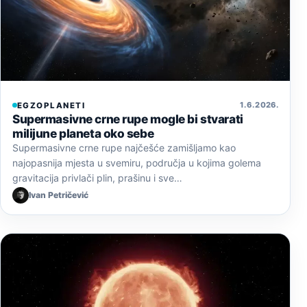
1. 6. 2026.
EGZOPLANETI
Supermasivne crne rupe mogle bi stvarati
milijune planeta oko sebe
Supermasivne crne rupe najčešće zamišljamo kao
najopasnija mjesta u svemiru, područja u kojima golema
gravitacija privlači plin, prašinu i sve…
Ivan Petričević