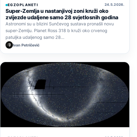
24. 5. 2026.
EGZOPLANETI
Super-Zemlja u nastanjivoj zoni kruži oko
zvijezde udaljene samo 28 svjetlosnih godina
Astronomi su u blizini Sunčevog sustava pronašli novu
super-Zemlju. Planet Ross 318 b kruži oko crvenog
patuljka udaljenog samo 28…
Ivan Petričević