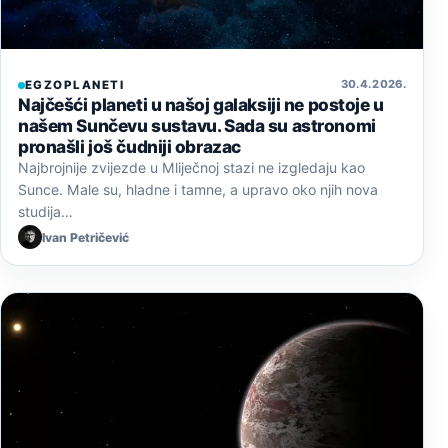
30. 4. 2026.
EGZOPLANETI
Najčešći planeti u našoj galaksiji ne postoje u
našem Sunčevu sustavu. Sada su astronomi
pronašli još čudniji obrazac
Najbrojnije zvijezde u Mliječnoj stazi ne izgledaju kao
Sunce. Male su, hladne i tamne, a upravo oko njih nova
studija…
Ivan Petričević