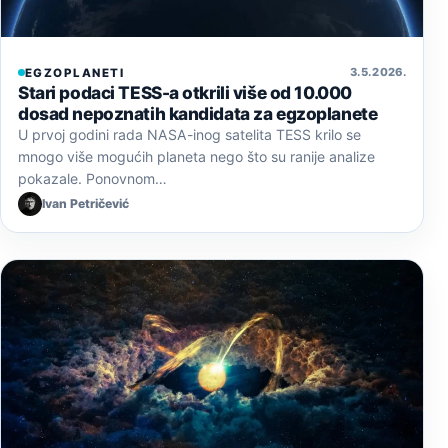
3. 5. 2026.
EGZOPLANETI
Stari podaci TESS-a otkrili više od 10.000
dosad nepoznatih kandidata za egzoplanete
U prvoj godini rada NASA-inog satelita TESS krilo se
mnogo više mogućih planeta nego što su ranije analize
pokazale. Ponovnom…
Ivan Petričević