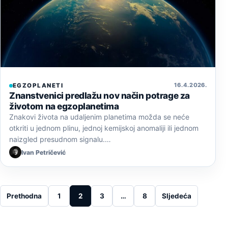
16. 4. 2026.
EGZOPLANETI
Znanstvenici predlažu nov način potrage za
životom na egzoplanetima
Znakovi života na udaljenim planetima možda se neće
otkriti u jednom plinu, jednoj kemijskoj anomaliji ili jednom
naizgled presudnom signalu.…
Ivan Petričević
Posts pagination
Prethodna
1
2
3
…
8
Sljedeća