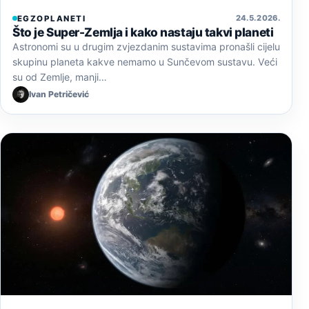
24. 5. 2026.
EGZOPLANETI
Što je Super-Zemlja i kako nastaju takvi planeti
Astronomi su u drugim zvjezdanim sustavima pronašli cijelu
skupinu planeta kakve nemamo u Sunčevom sustavu. Veći
su od Zemlje, manji…
Ivan Petričević