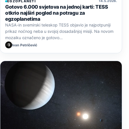
14. 5. 2026.
EGZOPLANETI
Gotovo 6.000 svjetova na jednoj karti: TESS
otkrio najširi pogled na potragu za
egzoplanetima
NASA-in svemirski teleskop TESS objavio je najpotpuniji
prikaz noćnog neba u svojoj dosadašnjoj misiji. Na novom
mozaiku označeno je gotovo…
Ivan Petričević