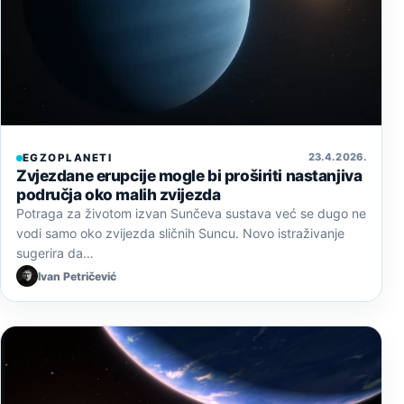
23. 4. 2026.
EGZOPLANETI
Zvjezdane erupcije mogle bi proširiti nastanjiva
područja oko malih zvijezda
Potraga za životom izvan Sunčeva sustava već se dugo ne
vodi samo oko zvijezda sličnih Suncu. Novo istraživanje
sugerira da…
Ivan Petričević