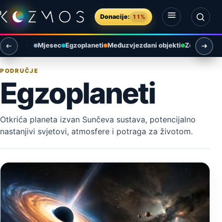
Preskoči na sadržaj
Donacije:
11%
Otvori izbornik
Otvori pretragu
Mjesec
Egzoplaneti
Međuzvjezdani objekti
Zemlja i ok
PODRUČJE
Egzoplaneti
Otkrića planeta izvan Sunčeva sustava, potencijalno
nastanjivi svjetovi, atmosfere i potraga za životom.