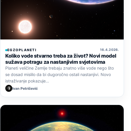
16. 4. 2026.
EGZOPLANETI
Koliko vode stvarno treba za život? Novi model
sužava potragu za nastanjivim svjetovima
Planeti veličine Zemlje trebaju znatno više vode nego što
se dosad mislilo da bi dugoročno ostali nastanjivi. Novo
istraživanje pokazuje…
Ivan Petričević