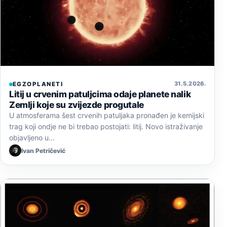
31. 5. 2026.
EGZOPLANETI
Litij u crvenim patuljcima odaje planete nalik
Zemlji koje su zvijezde progutale
U atmosferama šest crvenih patuljaka pronađen je kemijski
trag koji ondje ne bi trebao postojati: litij. Novo istraživanje
objavljeno u…
Ivan Petričević