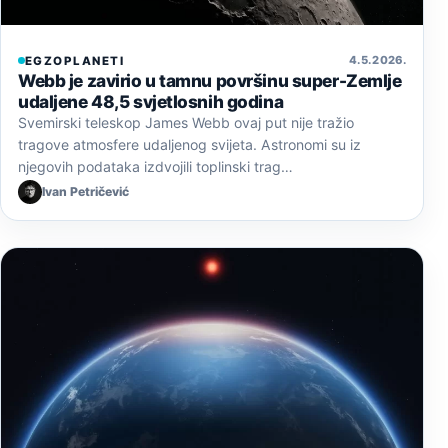
4. 5. 2026.
EGZOPLANETI
Webb je zavirio u tamnu površinu super-Zemlje
udaljene 48,5 svjetlosnih godina
Svemirski teleskop James Webb ovaj put nije tražio
tragove atmosfere udaljenog svijeta. Astronomi su iz
njegovih podataka izdvojili toplinski trag…
Ivan Petričević