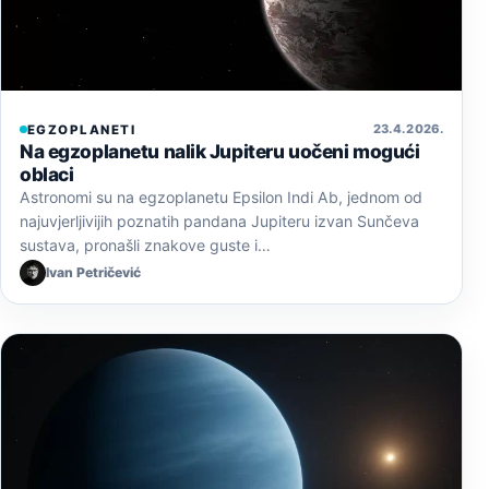
23. 4. 2026.
EGZOPLANETI
Na egzoplanetu nalik Jupiteru uočeni mogući
oblaci
Astronomi su na egzoplanetu Epsilon Indi Ab, jednom od
najuvjerljivijih poznatih pandana Jupiteru izvan Sunčeva
sustava, pronašli znakove guste i…
Ivan Petričević