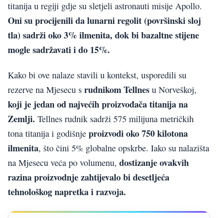
titanija u regiji gdje su sletjeli astronauti misije Apollo.
Oni su procijenili da lunarni regolit (površinski sloj
tla) sadrži oko 3% ilmenita, dok bi bazaltne stijene
mogle sadržavati i do 15%.
Kako bi ove nalaze stavili u kontekst, usporedili su
rudnikom Tellnes
rezerve na Mjesecu s
u Norveškoj,
koji je jedan od najvećih proizvođača titanija na
Zemlji.
Tellnes rudnik sadrži 575 milijuna metričkih
proizvodi oko 750 kilotona
tona titanija i godišnje
ilmenita
, što čini 5% globalne opskrbe. Iako su nalazišta
dostizanje ovakvih
na Mjesecu veća po volumenu,
razina proizvodnje zahtijevalo bi desetljeća
tehnološkog napretka i razvoja.