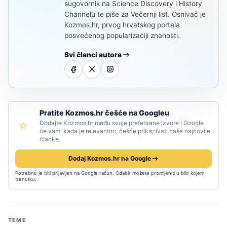
sugovornik na Science Discovery i History
Channelu te piše za Večernji list. Osnivač je
Kozmos.hr, prvog hrvatskog portala
posvećenog popularizaciji znanosti.
Svi članci autora
Pratite Kozmos.hr češće na Googleu
Dodajte Kozmos.hr među svoje preferirane izvore i Google
će vam, kada je relevantno, češće prikazivati naše najnovije
članke.
Dodaj Kozmos.hr na Google
Potrebno je biti prijavljen na Google račun. Odabir možete promijeniti u bilo kojem
trenutku.
TEME