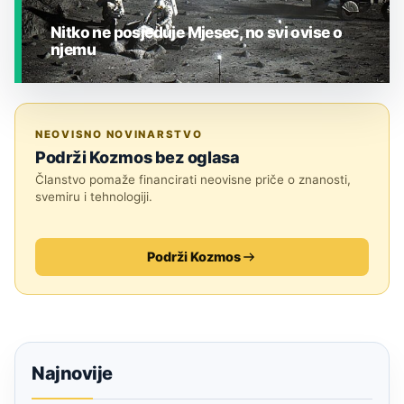
Nitko ne posjeduje Mjesec, no svi ovise o
njemu
JESTE LI ZNALI?
NEOVISNO NOVINARSTVO
Podrži Kozmos bez oglasa
Članstvo pomaže financirati neovisne priče o znanosti,
svemiru i tehnologiji.
Podrži Kozmos
Najnovije