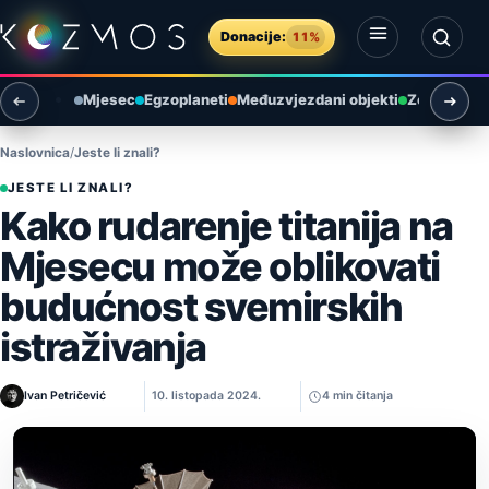
Preskoči na sadržaj
Donacije:
11%
Otvori izbornik
Otvori pretragu
Mjesec
Egzoplaneti
Međuzvjezdani objekti
Zemlja i ok
Naslovnica
Jeste li znali?
JESTE LI ZNALI?
Kako rudarenje titanija na
Mjesecu može oblikovati
budućnost svemirskih
istraživanja
Ivan Petričević
10. listopada 2024.
4 min čitanja