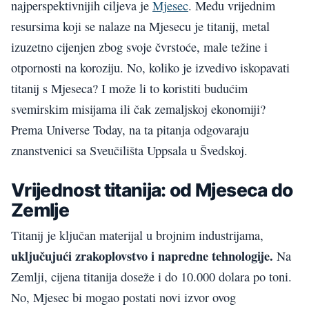
najperspektivnijih ciljeva je
Mjesec
. Među vrijednim
resursima koji se nalaze na Mjesecu je titanij, metal
izuzetno cijenjen zbog svoje čvrstoće, male težine i
otpornosti na koroziju. No, koliko je izvedivo iskopavati
titanij s Mjeseca? I može li to koristiti budućim
svemirskim misijama ili čak zemaljskoj ekonomiji?
Prema Universe Today, na ta pitanja odgovaraju
znanstvenici sa Sveučilišta Uppsala u Švedskoj.
Vrijednost titanija: od Mjeseca do
Zemlje
Titanij je ključan materijal u brojnim industrijama,
uključujući zrakoplovstvo i napredne tehnologije.
Na
Zemlji, cijena titanija doseže i do 10.000 dolara po toni.
No, Mjesec bi mogao postati novi izvor ovog