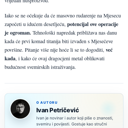
vrijedan nusproizvod.
Iako se ne očekuje da će masovno rudarenje na Mjesecu
potencijal ove operacije
započeti u idućem desetljeću,
je ogroman.
Tehnološki napredak približava nas danu
kada će prvi komad titanija biti izvađen s Mjesečeve
već
površine. Pitanje više nije hoće li se to dogoditi,
kada
, i kako će ovaj dragocjeni metal oblikovati
budućnost svemirskih istraživanja.
O AUTORU
Ivan Petričević
Ivan je novinar i autor koji piše o znanosti,
svemiru i povijesti. Gostuje kao stručni