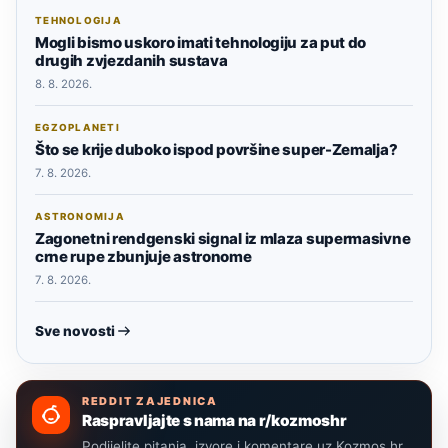
TEHNOLOGIJA
Mogli bismo uskoro imati tehnologiju za put do
drugih zvjezdanih sustava
8. 8. 2026.
EGZOPLANETI
Što se krije duboko ispod površine super-Zemalja?
7. 8. 2026.
ASTRONOMIJA
Zagonetni rendgenski signal iz mlaza supermasivne
crne rupe zbunjuje astronome
7. 8. 2026.
Sve novosti
REDDIT ZAJEDNICA
Raspravljajte s nama na r/kozmoshr
Podijelite pitanja, izvore i komentare uz Kozmos.hr