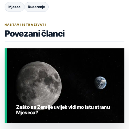
Mjesec
Rudarenje
NASTAVI ISTRAŽIVATI
Povezani članci
Zašto sa Zemlje uvijek vidimo istu stranu
Mjeseca?