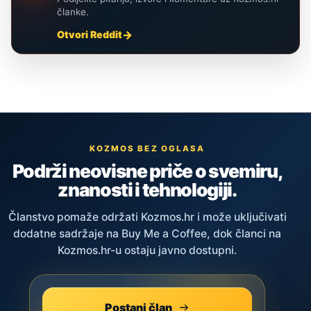
članke.
Otvori Reddit
KOZMOS BEZ OGLASA
Podrži neovisne priče o svemiru,
znanosti i tehnologiji.
Članstvo pomaže održati Kozmos.hr i može uključivati
dodatne sadržaje na Buy Me a Coffee, dok članci na
Kozmos.hr-u ostaju javno dostupni.
Postani član