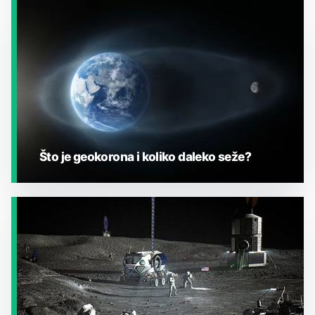
JESTE LI ZNALI?
Što je geokorona i koliko daleko seže?
JESTE LI ZNALI?