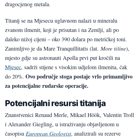
dragocjenog metala.
Titanij se na Mjesecu uglavnom nalazi u mineralu
zvanom ilmenit, koji je prisutan i na Zemlji, ali po
daleko nižoj cijeni – oko 390 dolara po metričkoj toni.
More tišine
Zanimljivo je da Mare Tranquillitatis (lat.
),
mjesto gdje su astronauti Apolla prvi put kročili na
Mjesec
, sadrži stijene s visokim udjelom ilmenita, čak
Ovo područje stoga postaje vrlo primamljivo
do 20%.
za potencijalne rudarske operacije.
Potencijalni resursi titanija
Znanstvenici Renaud Merle, Mikael Höök, Valentin Troll
i Alexander Giegling, u istraživanju objavljenom u
European Geologist
časopisu
, analizirali su rezerve