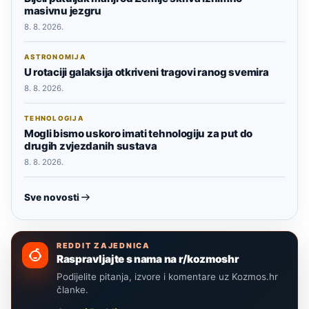
masivnu jezgru
8. 8. 2026.
ASTRONOMIJA
U rotaciji galaksija otkriveni tragovi ranog svemira
8. 8. 2026.
TEHNOLOGIJA
Mogli bismo uskoro imati tehnologiju za put do
drugih zvjezdanih sustava
8. 8. 2026.
Sve novosti
REDDIT ZAJEDNICA
Raspravljajte s nama na r/kozmoshr
Podijelite pitanja, izvore i komentare uz Kozmos.hr
članke.