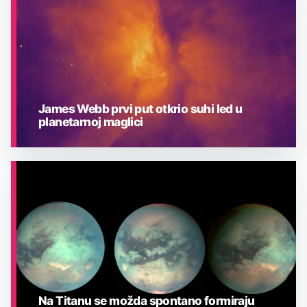
James Webb prvi put otkrio suhi led u
planetarnoj maglici
ASTRONOMIJA
Na Titanu se možda spontano formiraju