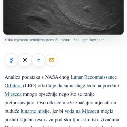
Slika mjeseca snimljena pomoću radara, Zasluge: Raytheon.
Analiza podataka s NASA-inog
Lunar Reconnaissance
Orbitera
(LRO) otkrila je da su naslage leda na površini
Mjeseca
mnogo opsežnije nego što se ranije
pretpostavljalo. Ovo otkriće može značajno utjecati na
buduće
lunarne misij
e, jer bi
voda na Mjesecu
mogla
postati ključni resurs za podršku ljudskim istraživačima.