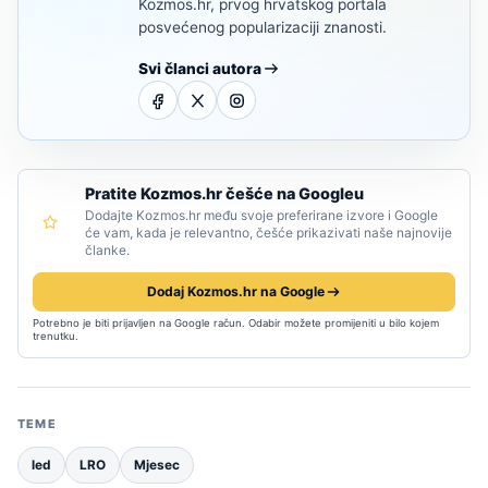
Kozmos.hr, prvog hrvatskog portala
posvećenog popularizaciji znanosti.
Svi članci autora
Pratite Kozmos.hr češće na Googleu
Dodajte Kozmos.hr među svoje preferirane izvore i Google
će vam, kada je relevantno, češće prikazivati naše najnovije
članke.
Dodaj Kozmos.hr na Google
Potrebno je biti prijavljen na Google račun. Odabir možete promijeniti u bilo kojem
trenutku.
TEME
led
LRO
Mjesec