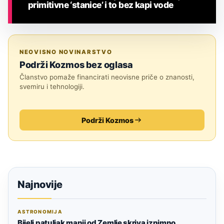
primitivne ‘stanice’ i to bez kapi vode
ASTRONOMIJA
NEOVISNO NOVINARSTVO
Podrži Kozmos bez oglasa
Članstvo pomaže financirati neovisne priče o znanosti,
svemiru i tehnologiji.
Podrži Kozmos
Najnovije
ASTRONOMIJA
Bijeli patuljak manji od Zemlje skriva iznimno