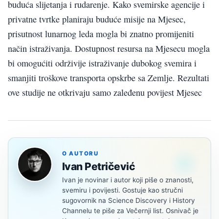
buduća slijetanja i rudarenje. Kako svemirske agencije i
privatne tvrtke planiraju buduće misije na Mjesec,
prisutnost lunarnog leda mogla bi znatno promijeniti
način istraživanja. Dostupnost resursa na Mjesecu mogla
bi omogućiti održivije istraživanje dubokog svemira i
smanjiti troškove transporta opskrbe sa Zemlje. Rezultati
ove studije ne otkrivaju samo zaleđenu povijest Mjesec
O AUTORU
Ivan Petričević
Ivan je novinar i autor koji piše o znanosti,
svemiru i povijesti. Gostuje kao stručni
sugovornik na Science Discovery i History
Channelu te piše za Večernji list. Osnivač je