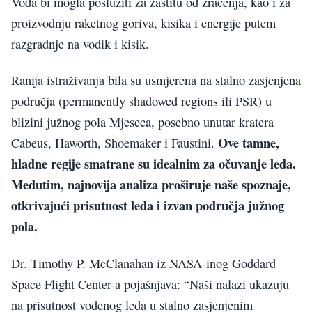
Voda bi mogla poslužiti za zaštitu od zračenja, kao i za
proizvodnju raketnog goriva, kisika i energije putem
razgradnje na vodik i kisik.
Ranija istraživanja bila su usmjerena na stalno zasjenjena
područja (permanently shadowed regions ili PSR) u
blizini južnog pola Mjeseca, posebno unutar kratera
Ove tamne,
Cabeus, Haworth, Shoemaker i Faustini.
hladne regije smatrane su idealnim za očuvanje leda.
Međutim, najnovija analiza proširuje naše spoznaje,
otkrivajući prisutnost leda i izvan područja južnog
pola.
Dr. Timothy P. McClanahan iz NASA-inog Goddard
Space Flight Center-a pojašnjava: “Naši nalazi ukazuju
na prisutnost vodenog leda u stalno zasjenjenim