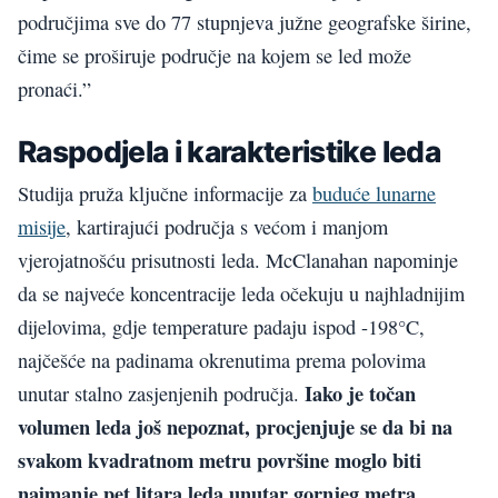
područjima sve do 77 stupnjeva južne geografske širine,
čime se proširuje područje na kojem se led može
pronaći.”
Raspodjela i karakteristike leda
Studija pruža ključne informacije za
buduće lunarne
misije
, kartirajući područja s većom i manjom
vjerojatnošću prisutnosti leda. McClanahan napominje
da se najveće koncentracije leda očekuju u najhladnijim
dijelovima, gdje temperature padaju ispod -198°C,
najčešće na padinama okrenutima prema polovima
Iako je točan
unutar stalno zasjenjenih područja.
volumen leda još nepoznat, procjenjuje se da bi na
svakom kvadratnom metru površine moglo biti
najmanje pet litara leda unutar gornjeg metra