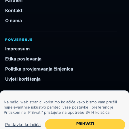
Partneri
Kontakt
O nama
POVJERENJE
Impressum
Etika poslovanja
Politika provjeravanja činjenica
Uvjeti korištenja
Na našoj web stranici koristimo kolačiće kako bismo vam pružili
© 2026 Kozmos.hr. Sva prava pridržana.
najrelevantnije iskustvo pamteći vaše postavke i preferencije.
Pritiskom na "Prihvati" pristajete na upotrebu SVIH kolačića.
Svemir, znanost, tehnologija i velike ideje za znatiželjne
čitatelje.
PRIHVATI
Postavke kolačića