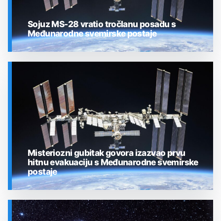
Sojuz MS-28 vratio tročlanu posadu s
Međunarodne svemirske postaje
SVEMIR
Misteriozni gubitak govora izazvao prvu
hitnu evakuaciju s Međunarodne svemirske
postaje
SVEMIR