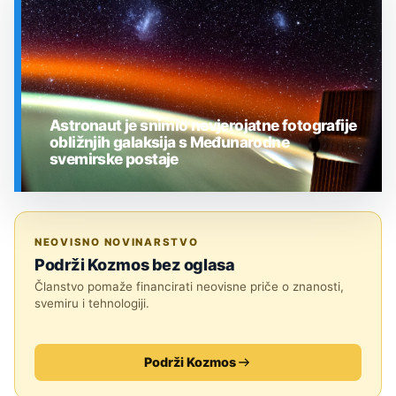
Astronaut je snimio nevjerojatne fotografije
obližnjih galaksija s Međunarodne
svemirske postaje
SVEMIR
NEOVISNO NOVINARSTVO
Podrži Kozmos bez oglasa
Članstvo pomaže financirati neovisne priče o znanosti,
svemiru i tehnologiji.
Podrži Kozmos