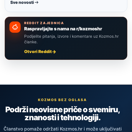
Sve novosti
REDDIT ZAJEDNICA
Raspravljajte s nama na r/kozmoshr
Podijelite pitanja, izvore i komentare uz Kozmos.hr
članke.
Otvori Reddit
KOZMOS BEZ OGLASA
Podrži neovisne priče o svemiru,
znanosti i tehnologiji.
Članstvo pomaže održati Kozmos.hr i može uključivati