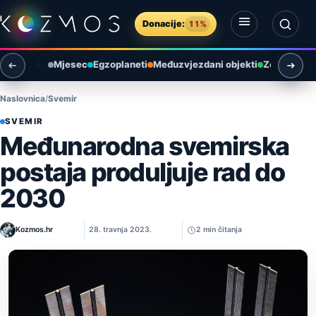
Preskoči na sadržaj
Donacije:
11%
Otvori izbornik
Otvori pretragu
Mjesec
Egzoplaneti
Međuzvjezdani objekti
Zemlja i ok
Naslovnica
Svemir
SVEMIR
Međunarodna svemirska
postaja produljuje rad do
2030
Kozmos.hr
28. travnja 2023.
2 min čitanja