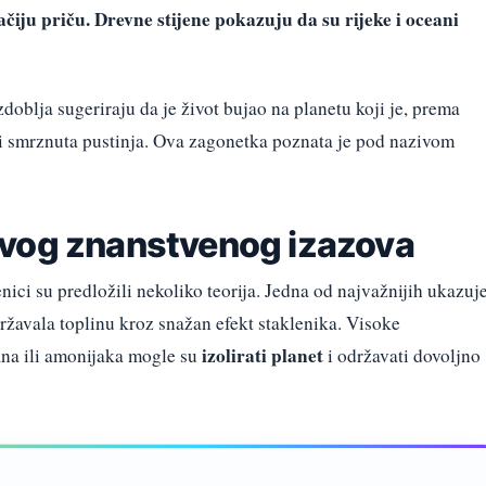
čiju priču. Drevne stijene pokazuju da su rijeke i oceani
razdoblja sugeriraju da je život bujao na planetu koji je, prema
i smrznuta pustinja. Ova zagonetka poznata je pod nazivom
ovog znanstvenog izazova
nici su predložili nekoliko teorija. Jedna od najvažnijih ukazuj
ržavala toplinu kroz snažan efekt staklenika. Visoke
izolirati planet
ana ili amonijaka mogle su
i održavati dovoljno