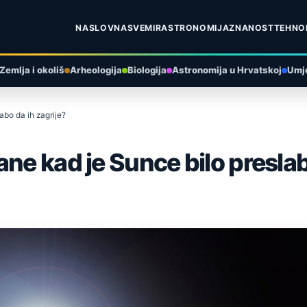
NASLOVNA
SVEMIR
ASTRONOMIJA
ZNANOST
TEHNO
Zemlja i okoliš
Arheologija
Biologija
Astronomija u Hrvatskoj
Umje
abo da ih zagrije?
ne kad je Sunce bilo preslab