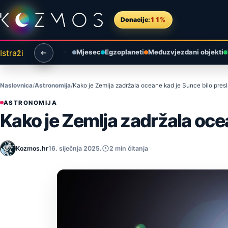
Preskoči na sadržaj
Donacije:
11%
Istraži
Mjesec
Egzoplaneti
Međuzvjezdani objekti
Naslovnica
Astronomija
Kako je Zemlja zadržala oceane kad je Sunce bilo presl
ASTRONOMIJA
Kako je Zemlja zadržala ocea
Kozmos.hr
16. siječnja 2025.
2 min čitanja