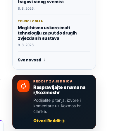
tragovi ranog svemira
8. 8. 2026.
TEHNOLOGIJA
Mogli bismo uskoro imati
tehnologiju za put do drugih
zvjezdanih sustava
8. 8. 2026.
Sve novosti
e
REDDIT ZAJEDNICA
Raspravljajte s nama na
r/kozmoshr
Podijelite pitanja, izvore i
komentare uz Kozmos.hr
članke.
Otvori Reddit