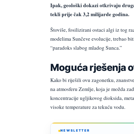
Ipak, geološki dokazi otkrivaju druga
tekli prije čak 3,2 milijarde godina.
Štoviše, fosilizirani ostaci algi iz tog 
modelima Sunčeve evolucije, trebao bit
“paradoks slabog mladog Sunca.”
Moguća rješenja 
Kako bi riješili ovu zagonetku, znanstve
na atmosferu Zemlje, koja je možda zad
koncentracije ugljikovog dioksida, met
visoke temperature za tekuću vodu.
NEWSLETTER