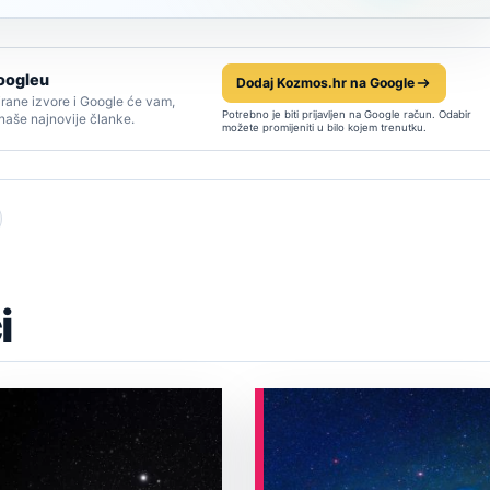
oogleu
Dodaj Kozmos.hr na Google
rane izvore i Google će vam,
Potrebno je biti prijavljen na Google račun. Odabir
 naše najnovije članke.
možete promijeniti u bilo kojem trenutku.
i