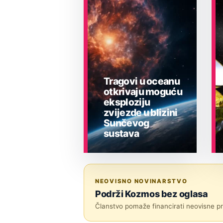
Tragovi u oceanu
otkrivaju moguću
eksploziju
zvijezde u blizini
Sunčevog
sustava
ASTRONOMIJA
NEOVISNO NOVINARSTVO
Podrži Kozmos bez oglasa
Članstvo pomaže financirati neovisne pri