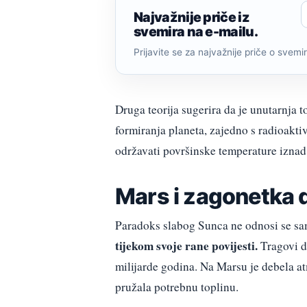
Najvažnije priče iz
svemira na e-mailu.
Prijavite se za najvažnije priče o svemiru
Druga teorija sugerira da je unutarnja t
formiranja planeta, zajedno s radioakt
održavati površinske temperature iznad
Mars i zagonetka 
Paradoks slabog Sunca ne odnosi se s
tijekom svoje rane povijesti.
Tragovi dr
milijarde godina. Na Marsu je debela 
pružala potrebnu toplinu.