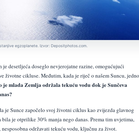
stanjive egzoplanete. Izvor: Depositphotos.com.
h je desetljeća doseglo nevjerojatne razine, omogućujući
ve životne cikluse. Međutim, kada je riječ o našem Suncu, jedn
o je mlada Zemlja održala tekuću vodu dok je Sunčeva
danas?
ada je Sunce započelo svoj životni ciklus kao zvijezda glavnog
a bila je otprilike 30% manja nego danas. Prema tim uvjetima,
, nesposobna održavati tekuću vodu, ključnu za život.