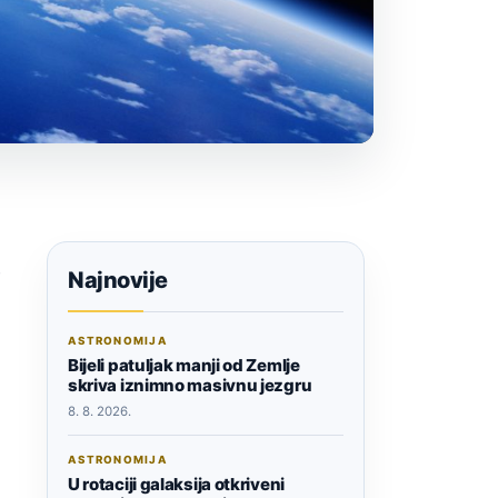
o
Najnovije
ASTRONOMIJA
Bijeli patuljak manji od Zemlje
skriva iznimno masivnu jezgru
8. 8. 2026.
ASTRONOMIJA
U rotaciji galaksija otkriveni