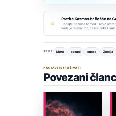
Pratite Kozmos.hr češće na G
Dodajte Kozmos.hr među svoje preferi
kada je relevantno, češće prikazivati
TEME
More
oceani
sunce
Zemlja
NASTAVI ISTRAŽIVATI
Povezani članc