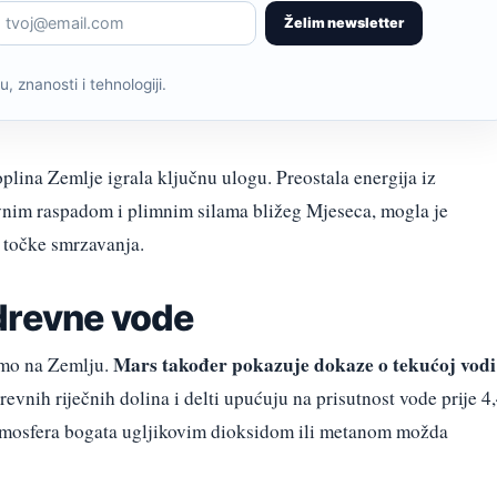
Želim newsletter
, znanosti i tehnologiji.
oplina Zemlje igrala ključnu ulogu. Preostala energija iz
ivnim raspadom i plimnim silama bližeg Mjeseca, mogla je
 točke smrzavanja.
drevne vode
Mars također pokazuje dokaze o tekućoj vodi
amo na Zemlju.
evnih riječnih dolina i delti upućuju na prisutnost vode prije 4
atmosfera bogata ugljikovim dioksidom ili metanom možda