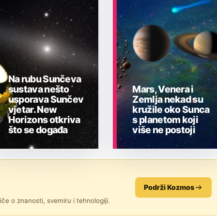
Na rubu Sunčeva
sustava nešto
Mars, Venera i
usporava Sunčev
Zemlja nekad su
vjetar. New
kružile oko Sunca
Horizons otkriva
s planetom koji
što se događa
više ne postoji
ASTRONOMIJA
ASTRONOMIJA
Podrži Kozmos
če o znanosti, svemiru i tehnologiji.