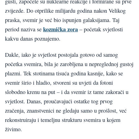
gusti, započele su nuklearne reakcije i formirane su prve
zvijezde. Do otprilike milijardu godina nakon Velikog
praska, svemir je već bio ispunjen galaksijama. Taj
kozmička zora
period naziva se
– početak svjetlosti
kakvu danas poznajemo.
Dakle, iako je svjetlost postojala gotovo od samog
početka svemira, bila je zarobljena u nepreglednoj gustoj
plazmi. Tek stotinama tisuća godina kasnije, kako se
svemir širio i hladio, stvoreni su uvjeti da fotoni
slobodno krenu na put – i da svemir iz tame zakorači u
svjetlost. Danas, proučavajući ostatke tog prvog
zračenja, znanstvenici ne gledaju samo u prošlost, već
rekonstruiraju i temeljnu strukturu svemira u kojem
živimo.