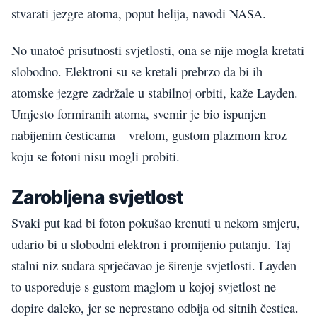
stvarati jezgre atoma, poput helija, navodi NASA.
No unatoč prisutnosti svjetlosti, ona se nije mogla kretati
slobodno. Elektroni su se kretali prebrzo da bi ih
atomske jezgre zadržale u stabilnoj orbiti, kaže Layden.
Umjesto formiranih atoma, svemir je bio ispunjen
nabijenim česticama – vrelom, gustom plazmom kroz
koju se fotoni nisu mogli probiti.
Zarobljena svjetlost
Svaki put kad bi foton pokušao krenuti u nekom smjeru,
udario bi u slobodni elektron i promijenio putanju. Taj
stalni niz sudara sprječavao je širenje svjetlosti. Layden
to uspoređuje s gustom maglom u kojoj svjetlost ne
dopire daleko, jer se neprestano odbija od sitnih čestica.