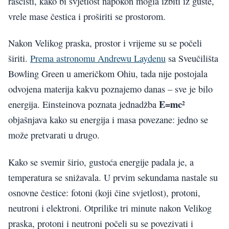
raščisti, kako bi svjetlost napokon mogla izbiti iz guste,
vrele mase čestica i proširiti se prostorom.
Nakon Velikog praska, prostor i vrijeme su se počeli
širiti.
Prema astronomu Andrewu Laydenu
sa Sveučilišta
Bowling Green u američkom Ohiu, tada nije postojala
odvojena materija kakvu poznajemo danas – sve je bilo
E=mc²
energija. Einsteinova poznata jednadžba
objašnjava kako su energija i masa povezane: jedno se
može pretvarati u drugo.
Kako se svemir širio, gustoća energije padala je, a
temperatura se snižavala. U prvim sekundama nastale su
osnovne čestice: fotoni (koji čine svjetlost), protoni,
neutroni i elektroni. Otprilike tri minute nakon Velikog
praska, protoni i neutroni počeli su se povezivati i