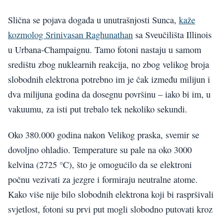
Slična se pojava događa u unutrašnjosti Sunca,
kaže
kozmolog Srinivasan Raghunathan
sa Sveučilišta Illinois
u Urbana-Champaignu. Tamo fotoni nastaju u samom
središtu zbog nuklearnih reakcija, no zbog velikog broja
slobodnih elektrona potrebno im je čak između milijun i
dva milijuna godina da dosegnu površinu – iako bi im, u
vakuumu, za isti put trebalo tek nekoliko sekundi.
Oko 380.000 godina nakon Velikog praska, svemir se
dovoljno ohladio. Temperature su pale na oko 3000
kelvina (2725 °C), što je omogućilo da se elektroni
počnu vezivati za jezgre i formiraju neutralne atome.
Kako više nije bilo slobodnih elektrona koji bi raspršivali
svjetlost, fotoni su prvi put mogli slobodno putovati kroz