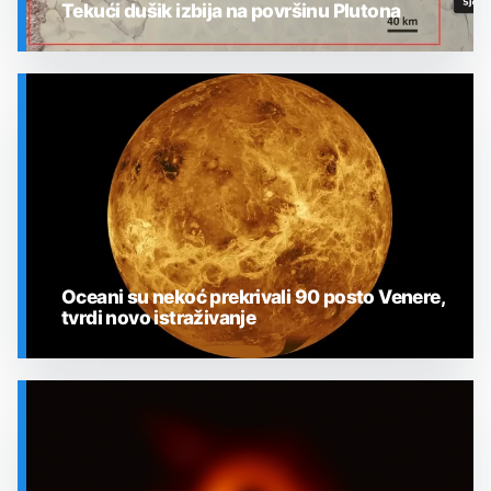
Tekući dušik izbija na površinu Plutona
SVEMIR
Oceani su nekoć prekrivali 90 posto Venere,
tvrdi novo istraživanje
SVEMIR