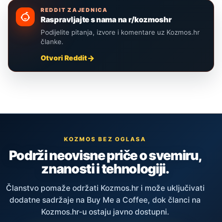
REDDIT ZAJEDNICA
Raspravljajte s nama na r/kozmoshr
Podijelite pitanja, izvore i komentare uz Kozmos.hr
članke.
Otvori Reddit
KOZMOS BEZ OGLASA
Podrži neovisne priče o svemiru,
znanosti i tehnologiji.
Članstvo pomaže održati Kozmos.hr i može uključivati
dodatne sadržaje na Buy Me a Coffee, dok članci na
Kozmos.hr-u ostaju javno dostupni.