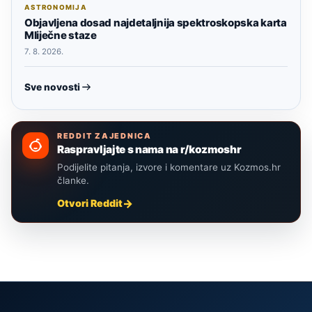
ASTRONOMIJA
Objavljena dosad najdetaljnija spektroskopska karta
Mliječne staze
7. 8. 2026.
Sve novosti
REDDIT ZAJEDNICA
Raspravljajte s nama na r/kozmoshr
Podijelite pitanja, izvore i komentare uz Kozmos.hr
članke.
Otvori Reddit