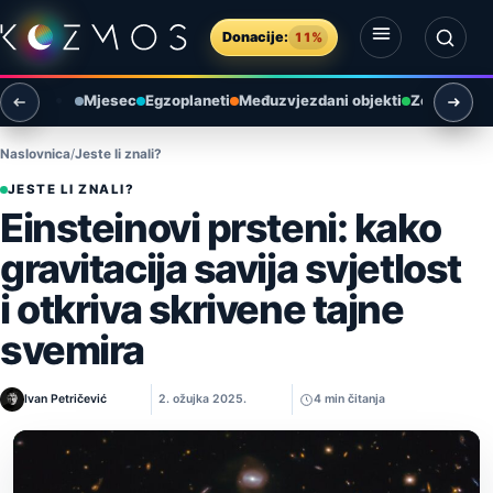
Preskoči na sadržaj
Donacije:
11%
Otvori izbornik
Otvori pretragu
Mjesec
Egzoplaneti
Međuzvjezdani objekti
Zemlja i ok
Naslovnica
Jeste li znali?
JESTE LI ZNALI?
Einsteinovi prsteni: kako
gravitacija savija svjetlost
i otkriva skrivene tajne
svemira
Ivan Petričević
2. ožujka 2025.
4 min čitanja