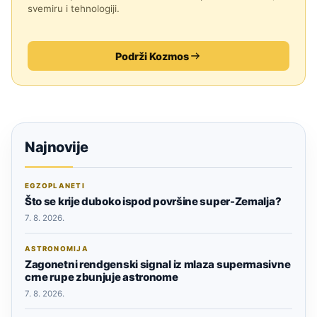
svemiru i tehnologiji.
Podrži Kozmos
Najnovije
EGZOPLANETI
Što se krije duboko ispod površine super-Zemalja?
7. 8. 2026.
ASTRONOMIJA
Zagonetni rendgenski signal iz mlaza supermasivne
crne rupe zbunjuje astronome
7. 8. 2026.