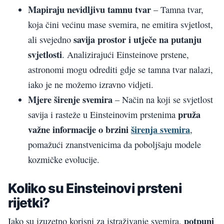
Mapiraju nevidljivu tamnu tvar
– Tamna tvar,
koja čini većinu mase svemira, ne emitira svjetlost,
savija prostor i utječe na putanju
ali svejedno
svjetlosti
. Analizirajući Einsteinove prstene,
astronomi mogu odrediti gdje se tamna tvar nalazi,
iako je ne možemo izravno vidjeti.
Mjere širenje svemira
– Način na koji se svjetlost
pruža
savija i rasteže u Einsteinovim prstenima
važne informacije o brzini
širenja svemira
,
pomažući znanstvenicima da poboljšaju modele
kozmičke evolucije.
Koliko su Einsteinovi prsteni
rijetki?
potpuni
Iako su izuzetno korisni za istraživanje svemira,