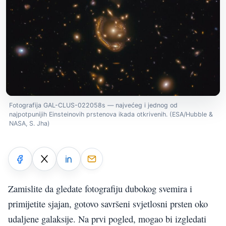
Fotografija GAL-CLUS-022058s — najvećeg i jednog od
najpotpunijih Einsteinovih prstenova ikada otkrivenih. (ESA/Hubble &
NASA, S. Jha)
Zamislite da gledate fotografiju dubokog svemira i
primijetite sjajan, gotovo savršeni svjetlosni prsten oko
udaljene galaksije. Na prvi pogled, mogao bi izgledati