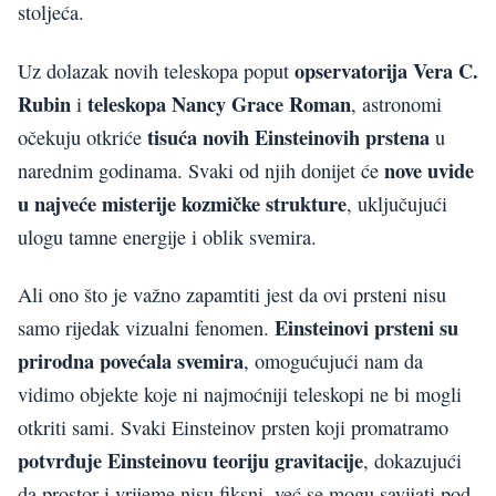
stoljeća.
opservatorija Vera C.
Uz dolazak novih teleskopa poput
Rubin
teleskopa Nancy Grace Roman
i
, astronomi
tisuća novih Einsteinovih prstena
očekuju otkriće
u
nove uvide
narednim godinama. Svaki od njih donijet će
u najveće misterije kozmičke strukture
, uključujući
ulogu tamne energije i oblik svemira.
Ali ono što je važno zapamtiti jest da ovi prsteni nisu
Einsteinovi prsteni su
samo rijedak vizualni fenomen.
prirodna povećala svemira
, omogućujući nam da
vidimo objekte koje ni najmoćniji teleskopi ne bi mogli
otkriti sami. Svaki Einsteinov prsten koji promatramo
potvrđuje Einsteinovu teoriju gravitacije
, dokazujući
da prostor i vrijeme nisu fiksni, već se mogu savijati pod