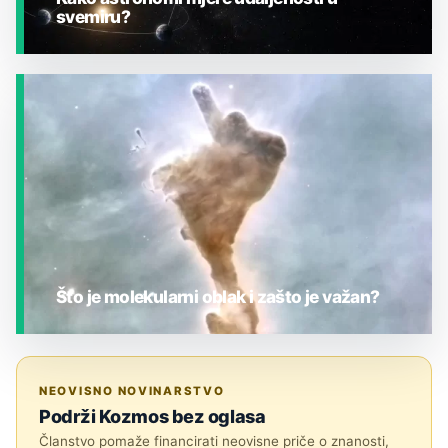
svemiru?
JESTE LI ZNALI?
Što je molekularni oblak i zašto je važan?
JESTE LI ZNALI?
NEOVISNO NOVINARSTVO
Podrži Kozmos bez oglasa
Članstvo pomaže financirati neovisne priče o znanosti,