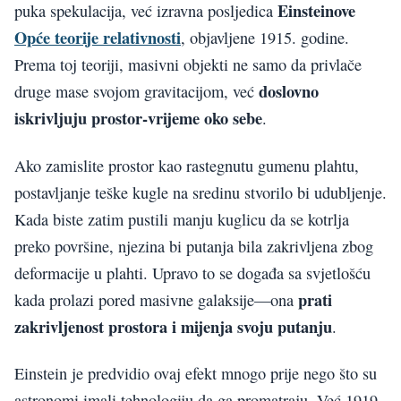
Einsteinove
puka spekulacija, već izravna posljedica
Opće teorije relativnosti
, objavljene 1915. godine.
Prema toj teoriji, masivni objekti ne samo da privlače
doslovno
druge mase svojom gravitacijom, već
iskrivljuju prostor-vrijeme oko sebe
.
Ako zamislite prostor kao rastegnutu gumenu plahtu,
postavljanje teške kugle na sredinu stvorilo bi udubljenje.
Kada biste zatim pustili manju kuglicu da se kotrlja
preko površine, njezina bi putanja bila zakrivljena zbog
deformacije u plahti. Upravo to se događa sa svjetlošću
prati
kada prolazi pored masivne galaksije—ona
zakrivljenost prostora i mijenja svoju putanju
.
Einstein je predvidio ovaj efekt mnogo prije nego što su
astronomi imali tehnologiju da ga promatraju. Već 1919.