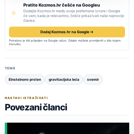
Pratite Kozmos.hr češće na Googleu
Dodajte Kozmos.hr među svoje preferirane izvore i Google
će vam, kada je relevantno, češće prikazivati naše najnovije
članke.
Dodaj Kozmos.hr na Google
Potrebno je biti prijavljen na Google račun. Odabir možete promijeniti u bilo kojem
trenutku.
TEME
Einsteinonv prsten
gravitacijska leća
svemir
NASTAVI ISTRAŽIVATI
Povezani članci