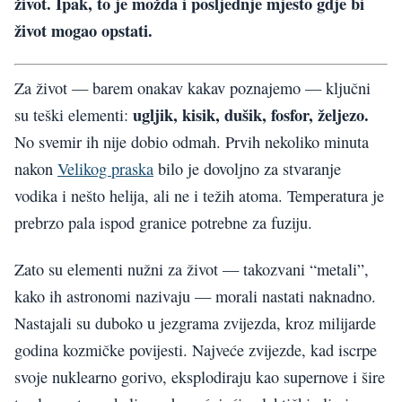
život. Ipak, to je možda i posljednje mjesto gdje bi
život mogao opstati.
Za život — barem onakav kakav poznajemo — ključni
ugljik, kisik, dušik, fosfor, željezo.
su teški elementi:
No svemir ih nije dobio odmah. Prvih nekoliko minuta
nakon
Velikog praska
bilo je dovoljno za stvaranje
vodika i nešto helija, ali ne i težih atoma. Temperatura je
prebrzo pala ispod granice potrebne za fuziju.
Zato su elementi nužni za život — takozvani “metali”,
kako ih astronomi nazivaju — morali nastati naknadno.
Nastajali su duboko u jezgrama zvijezda, kroz milijarde
godina kozmičke povijesti. Najveće zvijezde, kad iscrpe
svoje nuklearno gorivo, eksplodiraju kao supernove i šire