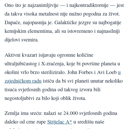
Ono što je najzanimljivije — i najkontradiktornije — jest
da takva visoka metalnost nije nužno pogodna za život.
Dapače, najopasnija je. Galaktičke jezgre su najbogatije
kemijskim elementima, ali su istovremeno i najnasilniji
dijelovi svemira.
Aktivni kvazari isijavaju ogromne količine
ultraljubičastog i X-zračenja, koje bi površine planeta u
okolini vrlo brzo steriliziralo. John Forbes i Avi Loeb
u
zajedničkom radu
ističu da bi svi planeti unutar nekoliko
tisuća svjetlosnih godina od takvog izvora bili
negostoljubivi za bilo koji oblik života.
Zemlja ima sreću: nalazi se 24.000 svjetlosnih godina
daleko od crne rupe
Strijelac A*
u središtu naše