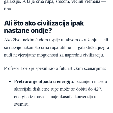
galaksije. A ta je crna rupa, srećom, većinu vremena —
tiha.
Ali što ako civilizacija ipak
nastane ondje?
Ako život nekim čudom uspije u takvom okruženju — ili
se razvije nakon što crna rupa utihne — galaktička jezgra
nudi nevjerojatne mogućnosti za naprednu civilizaciju.
Profesor Loeb je spekulirao o futurističkim scenarijima:
Pretvaranje otpada u energiju
: bacanjem mase u
akrecijski disk crne rupe može se dobiti do 42%
energije iz mase — najefikasnija konverzija u
svemiru.