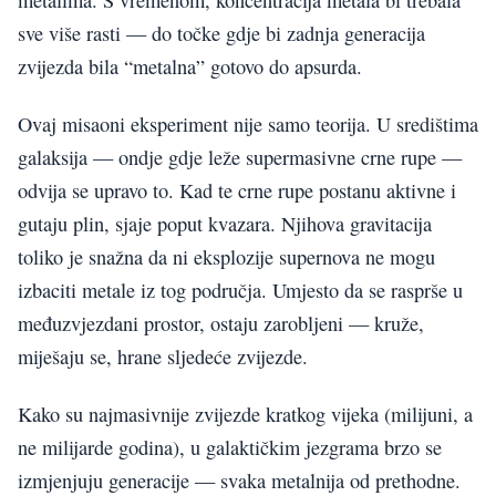
sve više rasti — do točke gdje bi zadnja generacija
zvijezda bila “metalna” gotovo do apsurda.
Ovaj misaoni eksperiment nije samo teorija. U središtima
galaksija — ondje gdje leže supermasivne crne rupe —
odvija se upravo to. Kad te crne rupe postanu aktivne i
gutaju plin, sjaje poput kvazara. Njihova gravitacija
toliko je snažna da ni eksplozije supernova ne mogu
izbaciti metale iz tog područja. Umjesto da se rasprše u
međuzvjezdani prostor, ostaju zarobljeni — kruže,
miješaju se, hrane sljedeće zvijezde.
Kako su najmasivnije zvijezde kratkog vijeka (milijuni, a
ne milijarde godina), u galaktičkim jezgrama brzo se
izmjenjuju generacije — svaka metalnija od prethodne.