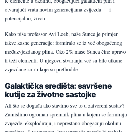
te elemente u okolinu, obogaćujući galaktički plin i
otvarajući vrata novim generacijama zvijezda — i
potencijalno, životu.
Kako piše professor Avi Loeb, naše Sunce je primjer
takve kasne generacije: formiralo se iz već obogaćenog
međuzvjezdanog plina. Oko 2% mase Sunca čine upravo
ti teži elementi. U njegovu stvaranju već su bile utkane
zvjezdane smrti koje su prethodile.
Galaktička središta: savršene
kutije za životne sastojke
Ali što se događa ako stavimo sve to u zatvoreni sustav?
Zamislimo ogroman spremnik plina u kojem se formiraju
zvijezde, eksplodiraju, i neprestano obogaćuju okolinu
metalima. S vremenom, koncentracija metala bi trebala