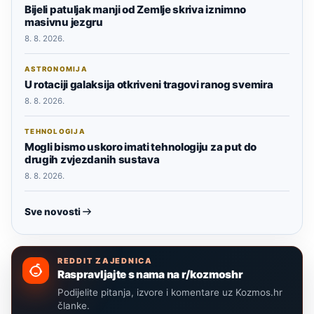
Bijeli patuljak manji od Zemlje skriva iznimno
masivnu jezgru
8. 8. 2026.
ASTRONOMIJA
U rotaciji galaksija otkriveni tragovi ranog svemira
8. 8. 2026.
TEHNOLOGIJA
Mogli bismo uskoro imati tehnologiju za put do
drugih zvjezdanih sustava
8. 8. 2026.
Sve novosti
REDDIT ZAJEDNICA
Raspravljajte s nama na r/kozmoshr
Podijelite pitanja, izvore i komentare uz Kozmos.hr
članke.