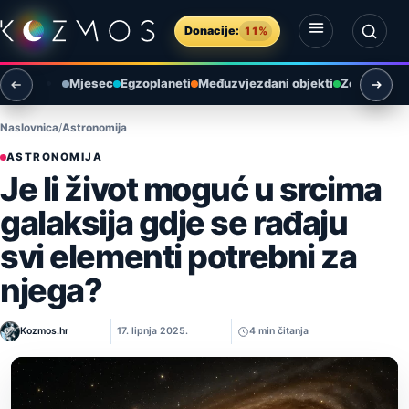
Preskoči na sadržaj
Donacije:
11%
Otvori izbornik
Otvori pretragu
Mjesec
Egzoplaneti
Međuzvjezdani objekti
Zemlja i ok
Naslovnica
Astronomija
ASTRONOMIJA
Je li život moguć u srcima
galaksija gdje se rađaju
svi elementi potrebni za
njega?
Kozmos.hr
17. lipnja 2025.
4 min čitanja