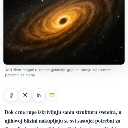
Je li život moguć u srcima galaksija gdje se rađaju svi elementi
potrebni za njega
Dok crne rupe iskrivljuju samu strukturu svemira, u
njihovoj blizini nakupljaju se svi sastojci potrebni za