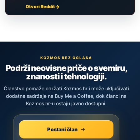
Otvori Reddit
KOZMOS BEZ OGLASA
Podrži neovisne priče o svemiru,
znanosti i tehnologiji.
Članstvo pomaže održati Kozmos.hr i može uključivati
dodatne sadržaje na Buy Me a Coffee, dok članci na
Kozmos.hr-u ostaju javno dostupni.
Postani član