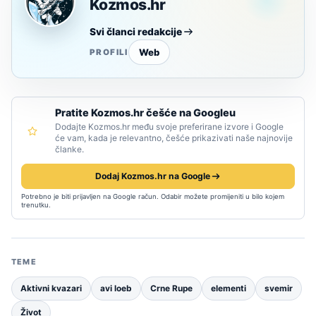
Kozmos.hr
Svi članci redakcije
Web
PROFILI
Pratite Kozmos.hr češće na Googleu
Dodajte Kozmos.hr među svoje preferirane izvore i Google
će vam, kada je relevantno, češće prikazivati naše najnovije
članke.
Dodaj Kozmos.hr na Google
Potrebno je biti prijavljen na Google račun. Odabir možete promijeniti u bilo kojem
trenutku.
TEME
Aktivni kvazari
avi loeb
Crne Rupe
elementi
svemir
Život