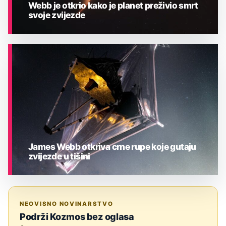
Webb je otkrio kako je planet preživio smrt
svoje zvijezde
ASTRONOMIJA
James Webb otkriva crne rupe koje gutaju
zvijezde u tišini
ASTRONOMIJA
NEOVISNO NOVINARSTVO
Podrži Kozmos bez oglasa