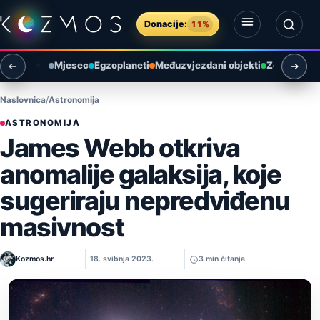
Preskoči na sadržaj
Donacije:
11%
Otvori izbornik
Otvori pretragu
Mjesec
Egzoplaneti
Međuzvjezdani objekti
Zemlja i ok
Naslovnica
Astronomija
ASTRONOMIJA
James Webb otkriva
anomalije galaksija, koje
sugeriraju nepredviđenu
masivnost
Kozmos.hr
18. svibnja 2023.
3 min čitanja