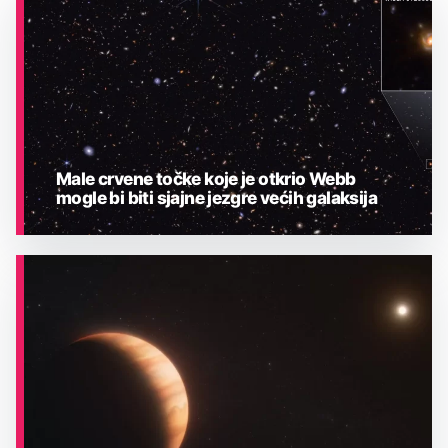
Male crvene točke koje je otkrio Webb
mogle bi biti sjajne jezgre većih galaksija
ASTRONOMIJA