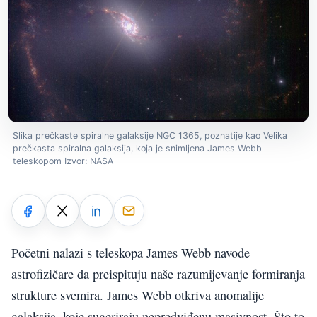
Slika prečkaste spiralne galaksije NGC 1365, poznatije kao Velika
prečkasta spiralna galaksija, koja je snimljena James Webb
teleskopom Izvor: NASA
Početni nalazi s teleskopa James Webb navode
astrofizičare da preispituju naše razumijevanje formiranja
strukture svemira. James Webb otkriva anomalije
galaksija, koje sugeriraju nepredviđenu masivnost. Što to