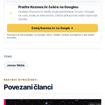
Pratite Kozmos.hr češće na Googleu
Dodajte Kozmos.hr među svoje preferirane izvore i Google
će vam, kada je relevantno, češće prikazivati naše najnovije
članke.
Dodaj Kozmos.hr na Google
Potrebno je biti prijavljen na Google račun. Odabir možete promijeniti u bilo kojem
trenutku.
TEME
James Webb
NASTAVI ISTRAŽIVATI
Povezani članci