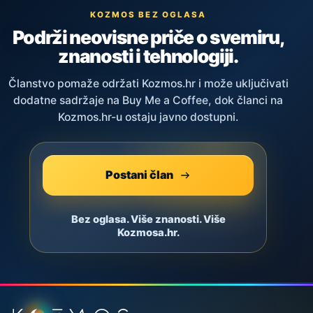
KOZMOS BEZ OGLASA
Podrži neovisne priče o svemiru,
znanosti i tehnologiji.
Članstvo pomaže održati Kozmos.hr i može uključivati
dodatne sadržaje na Buy Me a Coffee, dok članci na
Kozmos.hr-u ostaju javno dostupni.
Postani član
Bez oglasa. Više znanosti. Više
Kozmosa.hr.