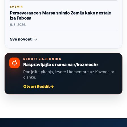
SVEMIR
Perseverance s Marsa snimio Zemlju kako nestaje
iza Fobosa
6. 8. 2026.
Sve novosti
REDDIT ZAJEDNICA
Raspravljajte s nama na r/kozmoshr
Podijelite pitanja, izvore i komentare uz Kozmos.hr
članke.
Otvori Reddit