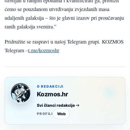
ozbiljan u ranijim epohama i kvantificirati ga, približit
ćemo se pouzdanom utvrđivanju zvjezdanih masa
udaljenih galaksija – što je glavni izazov pri proučavanju
ranih galaksija svemira.”
Pridružite se raspravi u našoj Telegram grupi. KOZMOS
Telegram –
t.me/kozmoshr
O REDAKCIJI
Kozmos.hr
Svi članci redakcije
Web
PROFILI