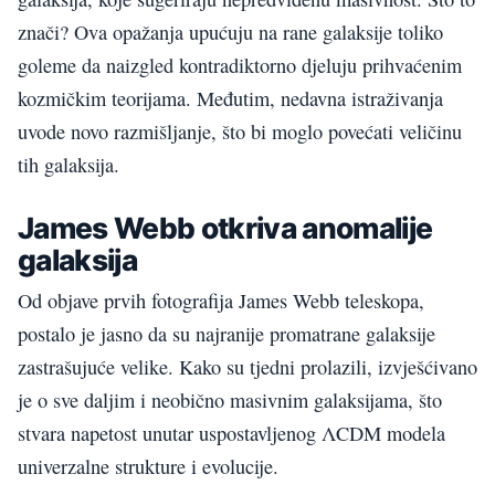
znači? Ova opažanja upućuju na rane galaksije toliko
goleme da naizgled kontradiktorno djeluju prihvaćenim
kozmičkim teorijama. Međutim, nedavna istraživanja
uvode novo razmišljanje, što bi moglo povećati veličinu
tih galaksija.
James Webb otkriva anomalije
galaksija
Od objave prvih fotografija James Webb teleskopa,
postalo je jasno da su najranije promatrane galaksije
zastrašujuće velike. Kako su tjedni prolazili, izvješćivano
je o sve daljim i neobično masivnim galaksijama, što
stvara napetost unutar uspostavljenog ΛCDM modela
univerzalne strukture i evolucije.