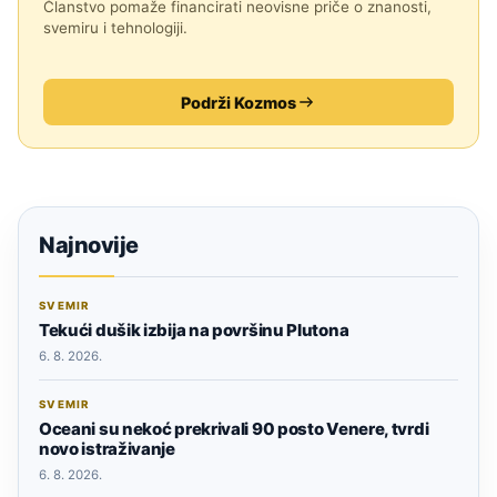
Članstvo pomaže financirati neovisne priče o znanosti,
svemiru i tehnologiji.
Podrži Kozmos
Najnovije
SVEMIR
Tekući dušik izbija na površinu Plutona
6. 8. 2026.
SVEMIR
Oceani su nekoć prekrivali 90 posto Venere, tvrdi
novo istraživanje
6. 8. 2026.