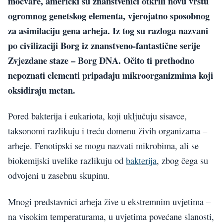
močvare, američki su znanstvenici otkrili novu vrstu
ogromnog genetskog elementa, vjerojatno sposobnog
za asimilaciju gena arheja. Iz tog su razloga nazvani
po civilizaciji Borg iz znanstveno-fantastične serije
Zvjezdane staze – Borg DNA. Očito ti prethodno
nepoznati elementi pripadaju mikroorganizmima koji
oksidiraju metan.
Pored bakterija i eukariota, koji uključuju sisavce,
taksonomi razlikuju i treću domenu živih organizama –
arheje. Fenotipski se mogu nazvati mikrobima, ali se
biokemijski uvelike razlikuju od
bakterija
, zbog čega su
odvojeni u zasebnu skupinu.
Mnogi predstavnici arheja žive u ekstremnim uvjetima –
na visokim temperaturama, u uvjetima povećane slanosti,