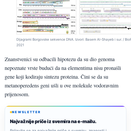
Dijagrami Borgovske sekvence DNA. Izvori: Basem Al-Shayeb i sur. / BioR
2021
Znanstvenici su odbacili hipotezu da su dio genoma
nepoznate vrste budući da na elementima nisu pronašli
gene koji kodiraju sintezu proteina. Čini se da su
metanoperedens geni ušli u ove molekule vodoravnim
prijenosom.
NEWSLETTER
Najvažnije priče iz svemira na e-mailu.
Prijavite se za najvažnije priče o svemiru, znanosti i