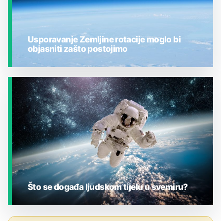
Usporavanje Zemljine rotacije moglo bi
objasniti zašto postojimo
JESTE LI ZNALI?
Što se događa ljudskom tijelu u svemiru?