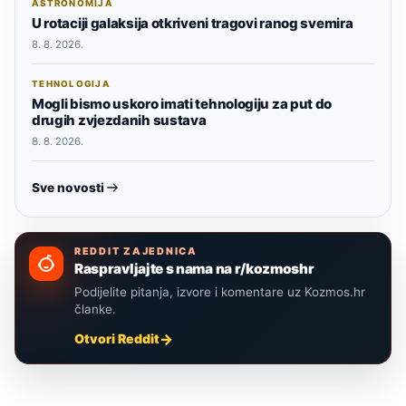
ASTRONOMIJA
U rotaciji galaksija otkriveni tragovi ranog svemira
8. 8. 2026.
TEHNOLOGIJA
Mogli bismo uskoro imati tehnologiju za put do
drugih zvjezdanih sustava
8. 8. 2026.
Sve novosti
REDDIT ZAJEDNICA
Raspravljajte s nama na r/kozmoshr
Podijelite pitanja, izvore i komentare uz Kozmos.hr
članke.
Otvori Reddit