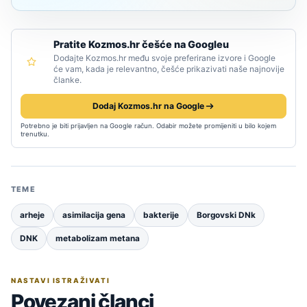
Pratite Kozmos.hr češće na Googleu
Dodajte Kozmos.hr među svoje preferirane izvore i Google
će vam, kada je relevantno, češće prikazivati naše najnovije
članke.
Dodaj Kozmos.hr na Google
Potrebno je biti prijavljen na Google račun. Odabir možete promijeniti u bilo kojem
trenutku.
TEME
arheje
asimilacija gena
bakterije
Borgovski DNk
DNK
metabolizam metana
NASTAVI ISTRAŽIVATI
Povezani članci