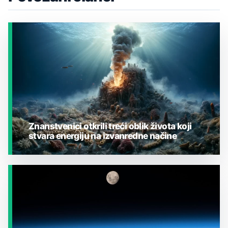
Znanstvenici otkrili treći oblik života koji
stvara energiju na izvanredne načine
JESTE LI ZNALI?