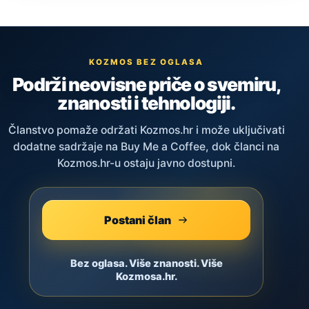
KOZMOS BEZ OGLASA
Podrži neovisne priče o svemiru,
znanosti i tehnologiji.
Članstvo pomaže održati Kozmos.hr i može uključivati
dodatne sadržaje na Buy Me a Coffee, dok članci na
Kozmos.hr-u ostaju javno dostupni.
Postani član
Bez oglasa. Više znanosti. Više
Kozmosa.hr.