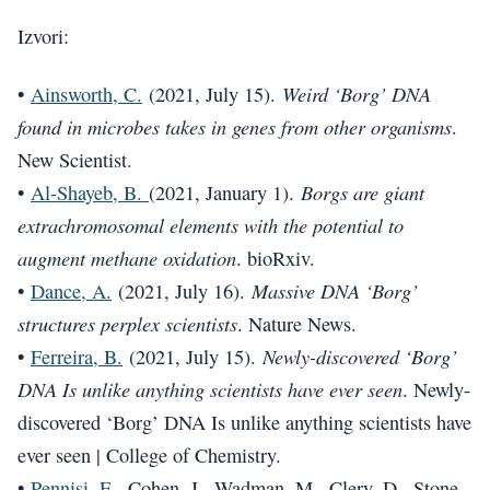
Izvori:
Weird ‘Borg’ DNA
•
Ainsworth, C.
(2021, July 15).
found in microbes takes in genes from other organisms
.
New Scientist.
Borgs are giant
•
Al-Shayeb, B.
(2021, January 1).
extrachromosomal elements with the potential to
augment methane oxidation
. bioRxiv.
Massive DNA ‘Borg’
•
Dance, A.
(2021, July 16).
structures perplex scientists
. Nature News.
Newly-discovered ‘Borg’
•
Ferreira, B.
(2021, July 15).
DNA Is unlike anything scientists have ever seen
. Newly-
discovered ‘Borg’ DNA Is unlike anything scientists have
ever seen | College of Chemistry.
•
Pennisi, E.
, Cohen, J., Wadman, M., Clery, D., Stone,