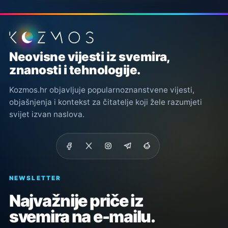
Podnožje stranice
Neovisne vijesti iz svemira,
znanosti i tehnologije.
Kozmos.hr objavljuje popularnoznanstvene vijesti,
objašnjenja i kontekst za čitatelje koji žele razumjeti
svijet izvan naslova.
NEWSLETTER
Najvažnije priče iz
svemira na e-mailu.