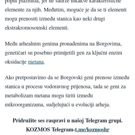
poput plazmida, jer ne sadrže nikakve karakteristične
elemente za njih. Međutim, moguće je da se ti elementi
mogu prenositi između stanica kao neki drugi
ekstrakromosomski elementi.
Među arhealnim genima pronađenima na Borgovima,
genetičari su posebno primijetili gen za ključni enzim
oksidacije
metana
.
Ako pretpostavimo da se Borgovski geni prenose između
stanica u procesu vodoravnog prijenosa, tada se geni za
metabolizam metana mogu širiti između
mikroorganizama, sudjelujući u evoluciji arheja.
Pridružite ses raspravi u našoj Telegram grupi.
KOZMOS Telegram-
t.me/kozmoshr