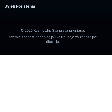
Uvjeti korištenja
© 2026 Kozmos.hr. Sva prava pridržana.
Svemir, znanost, tehnologija i velike ideje za znatiželjne
čitatelje.