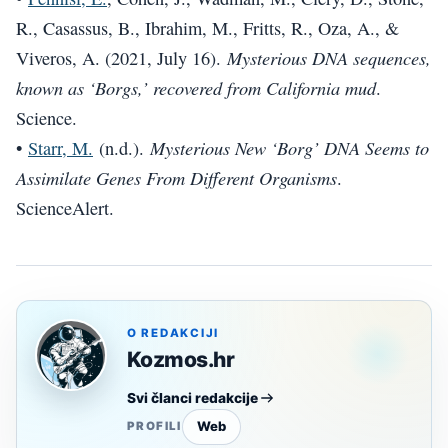
R., Casassus, B., Ibrahim, M., Fritts, R., Oza, A., &
Mysterious DNA sequences,
Viveros, A. (2021, July 16).
known as ‘Borgs,’ recovered from California mud
.
Science.
Mysterious New ‘Borg’ DNA Seems to
•
Starr, M.
(n.d.).
Assimilate Genes From Different Organisms
.
ScienceAlert.
O REDAKCIJI
Kozmos.hr
Svi članci redakcije
Web
PROFILI