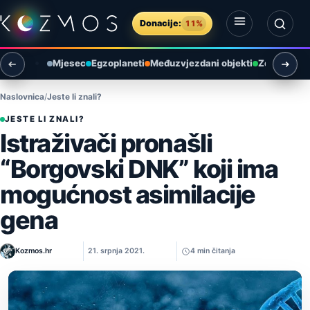
Preskoči na sadržaj
Donacije:
11%
Otvori izbornik
Otvori pretragu
Mjesec
Egzoplaneti
Međuzvjezdani objekti
Zemlja i ok
Naslovnica
Jeste li znali?
JESTE LI ZNALI?
Istraživači pronašli
“Borgovski DNK” koji ima
mogućnost asimilacije
gena
Kozmos.hr
21. srpnja 2021.
4 min čitanja