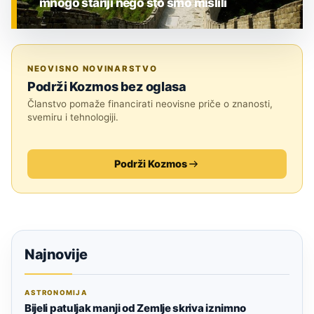
mnogo stariji nego što smo mislili
ZNANOST
NEOVISNO NOVINARSTVO
Podrži Kozmos bez oglasa
Članstvo pomaže financirati neovisne priče o znanosti,
svemiru i tehnologiji.
Podrži Kozmos
Najnovije
ASTRONOMIJA
Bijeli patuljak manji od Zemlje skriva iznimno