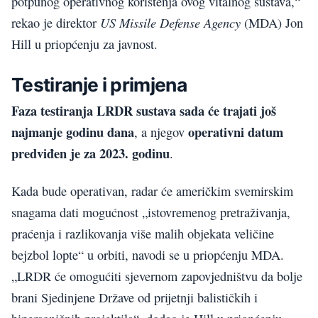
potpunog operativnog korištenja ovog vitalnog sustava,“
US Missile Defense Agency
rekao je direktor
(MDA) Jon
Hill u priopćenju za javnost.
Testiranje i primjena
Faza testiranja LRDR sustava sada će trajati još
najmanje godinu dana
operativni datum
, a njegov
predviđen je za 2023. godinu
.
Kada bude operativan, radar će američkim svemirskim
snagama dati mogućnost „istovremenog pretraživanja,
praćenja i razlikovanja više malih objekata veličine
bejzbol lopte“ u orbiti, navodi se u priopćenju MDA.
„LRDR će omogućiti sjevernom zapovjedništvu da bolje
brani Sjedinjene Države od prijetnji balističkih i