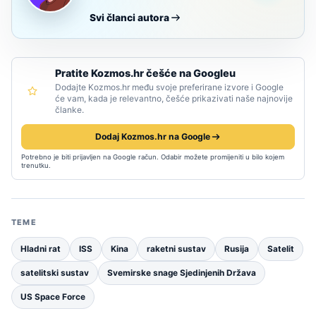
Svi članci autora
Pratite Kozmos.hr češće na Googleu
Dodajte Kozmos.hr među svoje preferirane izvore i Google
će vam, kada je relevantno, češće prikazivati naše najnovije
članke.
Dodaj Kozmos.hr na Google
Potrebno je biti prijavljen na Google račun. Odabir možete promijeniti u bilo kojem
trenutku.
TEME
Hladni rat
ISS
Kina
raketni sustav
Rusija
Satelit
satelitski sustav
Svemirske snage Sjedinjenih Država
US Space Force