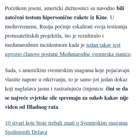
bili
Početkom jeseni, američki dužnosnici su navodno
zatečeni testom hipersonične rakete iz Kine
. U
međuvremenu, Rusija počinje eskalirati svoja testiranja
protusatelitskih projektila, što je rezultiralo i
međunarodnim incidentnom kada je
jedan takav test
ugrozio članove postane Međunarodne svemirska stanice
.
Sada, s američkim svemirskim snagama koje pojačavaju
vlastite napore u otkrivanju, to je samo još jedan dokaz
čini se da
koji naglašava jasnu i zastrašujuću činjenicu:
se najveće svjetske sile spremaju za sukob kakav nije
viđen od Hladnog rata
.
10 stvari koje biste trebali znati o Svemirskim snagama
Sjedinjenih Država