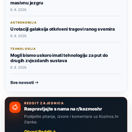
masivnu jezgru
8. 8. 2026.
ASTRONOMIJA
U rotaciji galaksija otkriveni tragovi ranog svemira
8. 8. 2026.
TEHNOLOGIJA
Mogli bismo uskoro imati tehnologiju za put do
drugih zvjezdanih sustava
8. 8. 2026.
Sve novosti
REDDIT ZAJEDNICA
Raspravljajte s nama na r/kozmoshr
Podijelite pitanja, izvore i komentare uz Kozmos.hr
članke.
Otvori Reddit