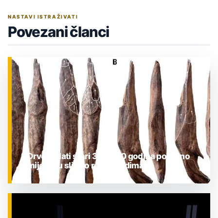
NASTAVI ISTRAŽIVATI
Povezani članci
Drveni alati stari 300.000 godina potpuno
mijenjaju sliku o ranim ljudima
ZNANOST