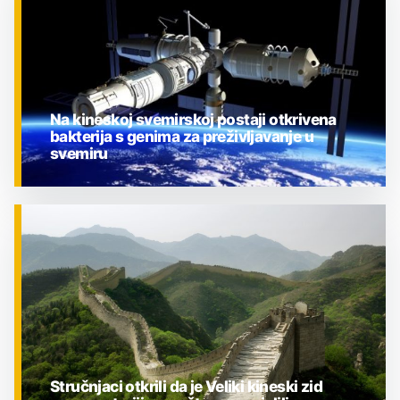
Na kineskoj svemirskoj postaji otkrivena
bakterija s genima za preživljavanje u
svemiru
ZNANOST
Stručnjaci otkrili da je Veliki kineski zid