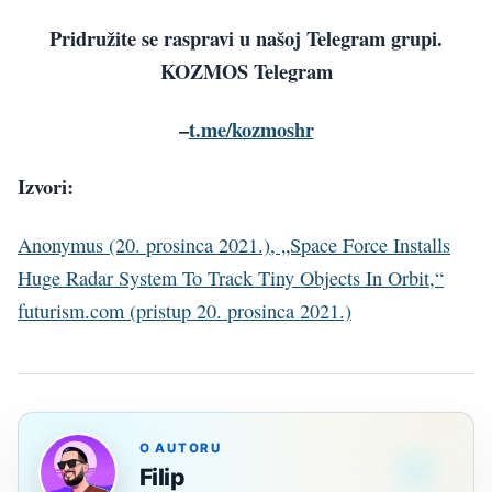
Pridružite se raspravi u našoj Telegram grupi.
KOZMOS Telegram
–
t.me/kozmoshr
Izvori:
Anonymus (20. prosinca 2021.), „Space Force Installs
Huge Radar System To Track Tiny Objects In Orbit,“
futurism.com (pristup 20. prosinca 2021.)
O AUTORU
Filip