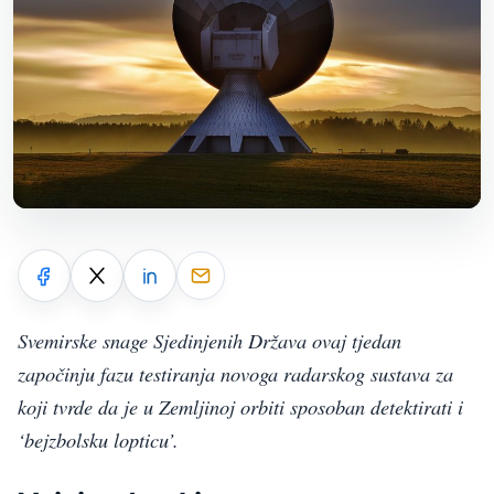
Svemirske snage Sjedinjenih Država ovaj tjedan
započinju fazu testiranja novoga radarskog sustava za
koji tvrde da je u Zemljinoj orbiti sposoban detektirati i
‘bejzbolsku lopticu’.