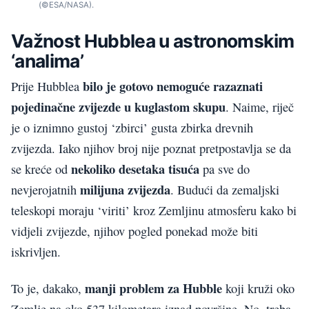
(©ESA/NASA).
Važnost Hubblea u astronomskim
‘analima’
bilo je gotovo nemoguće razaznati
Prije Hubblea
pojedinačne zvijezde u kuglastom skupu
. Naime, riječ
je o iznimno gustoj ‘zbirci’ gusta zbirka drevnih
zvijezda. Iako njihov broj nije poznat pretpostavlja se da
nekoliko desetaka tisuća
se kreće od
pa sve do
milijuna zvijezda
nevjerojatnih
. Budući da zemaljski
teleskopi moraju ‘viriti’ kroz Zemljinu atmosferu kako bi
vidjeli zvijezde, njihov pogled ponekad može biti
iskrivljen.
manji problem za Hubble
To je, dakako,
koji kruži oko
Zemlje na oko 537 kilometara iznad površine. No, treba