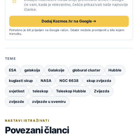
će vam, kada je relevantno, češće prikazivati naše najnovije
članke.
Dodaj Kozmos.hr na Google
Potrebno je biti prijavljen na Google račun. Odabir možete promijeniti u bilo kojem
trenutku.
TEME
ESA
galaksija
Galaksije
globural cluster
Hubble
kuglasti skup
NASA
NGC 6638
skup zvijezda
svjetlost
teleskop
Teleskop Hubble
Zvijezda
zvijezde
zvijezde u svemiru
NASTAVI ISTRAŽIVATI
Povezani članci