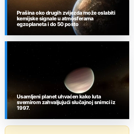
Prašina oko drugih zvijezda može oslabiti
kemijske signale u atmosferama
egzoplaneta i do 50 posto
SVEMIR
Usamljeni planet uhvaćen kako luta
svemirom zahvaljujući slučajnoj snimci iz
1997.
SVEMIR