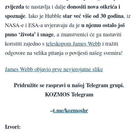
zvijezda
donositi nova otkrića i
te nastavlja i dalje
spoznaje
star već više od 30 godina
. Iako je Hubble
, iz
u njemu ostalo još
NASA-e i ESA-a uvjeravaju da je
puno ‘života’ i snage
, a znanstvenici će ga nastaviti
koristiti zajedno s
teleskopom James Webb
i tražiti
odgovore na velika pitanja o povijesti našeg svemira!
James Webb objavio prve nevjerojatne slike
Pridružite se raspravi u našoj Telegram grupi.
KOZMOS Telegram
–
t.me/kozmoshr
Izvori: