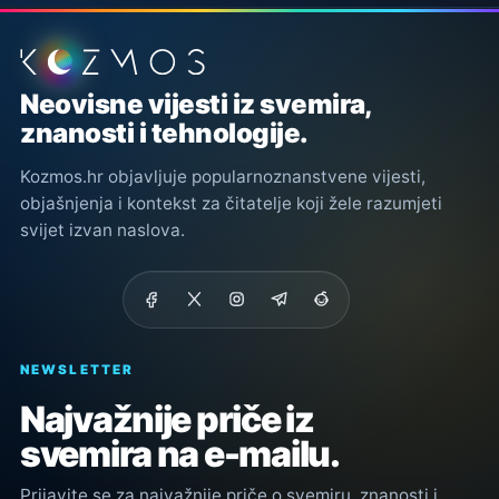
Podnožje stranice
Neovisne vijesti iz svemira,
znanosti i tehnologije.
Kozmos.hr objavljuje popularnoznanstvene vijesti,
objašnjenja i kontekst za čitatelje koji žele razumjeti
svijet izvan naslova.
NEWSLETTER
Najvažnije priče iz
svemira na e-mailu.
Prijavite se za najvažnije priče o svemiru, znanosti i