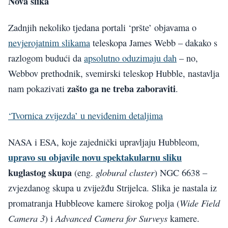
Nova slika
Zadnjih nekoliko tjedana portali ‘pršte’ objavama o
nevjerojatnim slikama
teleskopa James Webb – dakako s
razlogom budući da
apsolutno oduzimaju dah
– no,
Webbov prethodnik, svemirski teleskop Hubble, nastavlja
zašto ga ne treba zaboraviti
nam pokazivati
.
‘Tvornica zvijezda’ u neviđenim detaljima
NASA i ESA, koje zajednički upravljaju Hubbleom,
upravo su objavile novu spektakularnu sliku
kuglastog skupa
globural cluster
(eng.
) NGC 6638 –
zvjezdanog skupa u zviježđu Strijelca. Slika je nastala iz
Wide Field
promatranja Hubbleove kamere širokog polja (
Camera 3
Advanced Camera for Surveys
) i
kamere.