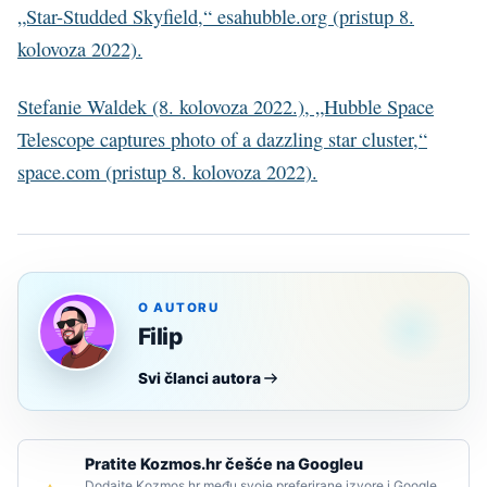
„Star-Studded Skyfield,“ esahubble.org (pristup 8.
kolovoza 2022).
Stefanie Waldek (8. kolovoza 2022.), „Hubble Space
Telescope captures photo of a dazzling star cluster,“
space.com (pristup 8. kolovoza 2022).
O AUTORU
Filip
Svi članci autora
Pratite Kozmos.hr češće na Googleu
Dodajte Kozmos.hr među svoje preferirane izvore i Google