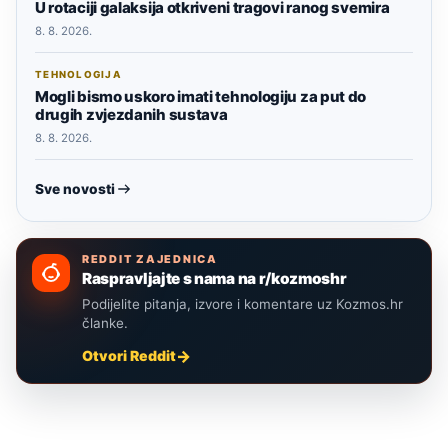
U rotaciji galaksija otkriveni tragovi ranog svemira
8. 8. 2026.
TEHNOLOGIJA
Mogli bismo uskoro imati tehnologiju za put do
drugih zvjezdanih sustava
8. 8. 2026.
Sve novosti
REDDIT ZAJEDNICA
Raspravljajte s nama na r/kozmoshr
Podijelite pitanja, izvore i komentare uz Kozmos.hr
članke.
Otvori Reddit