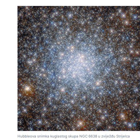
Hubbleova snimka kuglastog skupa NGC 6638 u zviježđu Strijelca