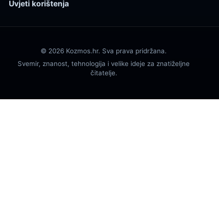
Uvjeti korištenja
© 2026 Kozmos.hr. Sva prava pridržana.
Svemir, znanost, tehnologija i velike ideje za znatiželjne
čitatelje.