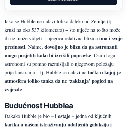
Iako se Hubble ne nalazi toliko daleko od Zemlje (tj.
kruži na oko 537 kilometara) – što utječe na to što može
ima i svoje
ili ne može vidjeti – njegova relativna blizina
prednosti
dovoljno je blizu da ga astronauti
. Naime,
mogu posjetiti kako bi izvršili popravke
. Osim toga
astronomi su pomno razmišljali o njegovom položaju
točki u kojoj je
prije lansiranja – tj. Hubble se nalazi na
atmosfera toliko tanka da ne ‘zaklanja’ pogled na
zvijezde
.
Budućnost Hubblea
i ostaje
Dakako Hubble je bio –
– jedna od ključnih
karika u našem istraživanju udaljenih galaksija i