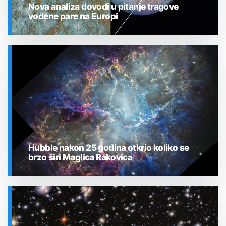
Nova analiza dovodi u pitanje tragove
vodene pare na Europi
SVEMIR
Hubble nakon 25 godina otkrio koliko se
brzo širi Maglica Rakovica
SVEMIR