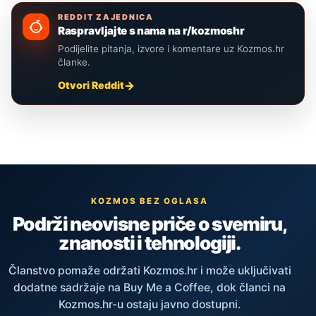
REDDIT ZAJEDNICA
Raspravljajte s nama na r/kozmoshr
Podijelite pitanja, izvore i komentare uz Kozmos.hr
članke.
Otvori Reddit
KOZMOS BEZ OGLASA
Podrži neovisne priče o svemiru,
znanosti i tehnologiji.
Članstvo pomaže održati Kozmos.hr i može uključivati
dodatne sadržaje na Buy Me a Coffee, dok članci na
Kozmos.hr-u ostaju javno dostupni.