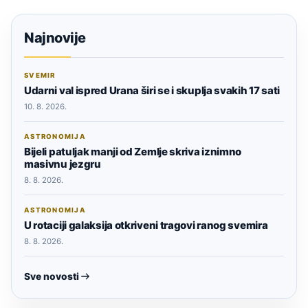
Najnovije
SVEMIR
Udarni val ispred Urana širi se i skuplja svakih 17 sati
10. 8. 2026.
ASTRONOMIJA
Bijeli patuljak manji od Zemlje skriva iznimno
masivnu jezgru
8. 8. 2026.
ASTRONOMIJA
U rotaciji galaksija otkriveni tragovi ranog svemira
8. 8. 2026.
Sve novosti