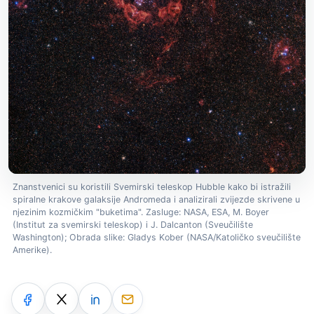
Znanstvenici su koristili Svemirski teleskop Hubble kako bi istražili
spiralne krakove galaksije Andromeda i analizirali zvijezde skrivene u
njezinim kozmičkim "buketima". Zasluge: NASA, ESA, M. Boyer
(Institut za svemirski teleskop) i J. Dalcanton (Sveučilište
Washington); Obrada slike: Gladys Kober (NASA/Katoličko sveučilište
Amerike).