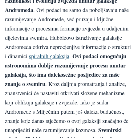
raznolikost i evoluciju zvijezda unutar galaksije
Andromeda
. Ovi podaci ne samo da poboljšavaju naše
razumijevanje Andromede, već pružaju i ključne
informacije o procesima formacije zvijezda u udaljenim
dijelovima svemira. Hubbleovo istraživanje galaksije
Andromeda otkriva neprocjenjive informacije o strukturi
Ovi podaci omogućuju
i dinamici
spiralnih galaksija
.
astronomima dublje razumijevanje procesa unutar
galaksija, što ima dalekosežne posljedice za naše
znanje o svemiru
. Kroz daljnja promatranja i analize,
znanstvenici će nastaviti otkrivati složene mehanizme
koji oblikuju galaksije i zvijezde. Iako je sudar
Andromede s Mliječnim putem još daleka budućnost,
znanje koje danas stječemo o ovoj galaksiji značajno će
Svemirski
unaprijediti naše razumijevanje kozmosa.