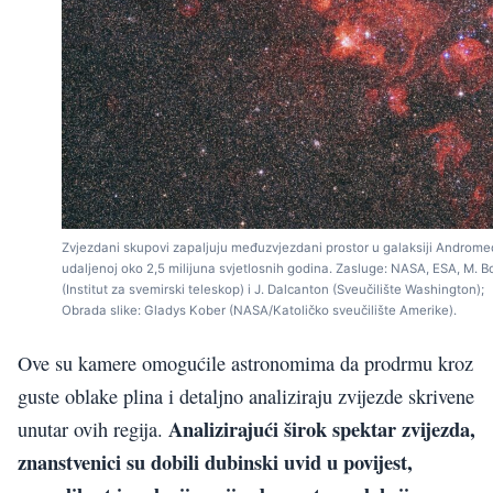
Zvjezdani skupovi zapaljuju međuzvjezdani prostor u galaksiji Androme
udaljenoj oko 2,5 milijuna svjetlosnih godina. Zasluge: NASA, ESA, M. B
(Institut za svemirski teleskop) i J. Dalcanton (Sveučilište Washington);
Obrada slike: Gladys Kober (NASA/Katoličko sveučilište Amerike).
Ove su kamere omogućile astronomima da prodrmu kroz
guste oblake plina i detaljno analiziraju zvijezde skrivene
Analizirajući širok spektar zvijezda,
unutar ovih regija.
znanstvenici su dobili dubinski uvid u povijest,