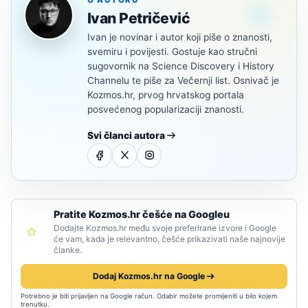
Ivan Petričević
Ivan je novinar i autor koji piše o znanosti,
svemiru i povijesti. Gostuje kao stručni
sugovornik na Science Discovery i History
Channelu te piše za Večernji list. Osnivač je
Kozmos.hr, prvog hrvatskog portala
posvećenog popularizaciji znanosti.
Svi članci autora
Pratite Kozmos.hr češće na Googleu
Dodajte Kozmos.hr među svoje preferirane izvore i Google
će vam, kada je relevantno, češće prikazivati naše najnovije
članke.
Dodaj Kozmos.hr na Google
Potrebno je biti prijavljen na Google račun. Odabir možete promijeniti u bilo kojem
trenutku.