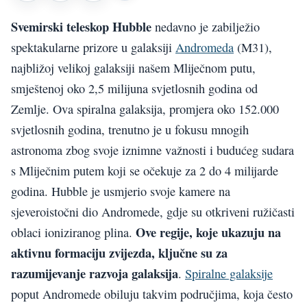
Svemirski teleskop Hubble
nedavno je zabilježio
spektakularne prizore u galaksiji
Andromeda
(M31),
najbližoj velikoj galaksiji našem Mliječnom putu,
smještenoj oko 2,5 milijuna svjetlosnih godina od
Zemlje. Ova spiralna galaksija, promjera oko 152.000
svjetlosnih godina, trenutno je u fokusu mnogih
astronoma zbog svoje iznimne važnosti i budućeg sudara
s Mliječnim putem koji se očekuje za 2 do 4 milijarde
godina. Hubble je usmjerio svoje kamere na
sjeveroistočni dio Andromede, gdje su otkriveni ružičasti
Ove regije, koje ukazuju na
oblaci ioniziranog plina.
aktivnu formaciju zvijezda, ključne su za
razumijevanje razvoja galaksija
.
Spiralne galaksije
poput Andromede obiluju takvim područjima, koja često