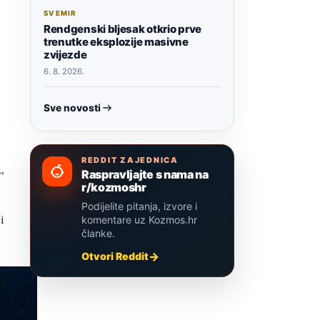
SVEMIR
Rendgenski bljesak otkrio prve
trenutke eksplozije masivne
zvijezde
6. 8. 2026.
Sve novosti
REDDIT ZAJEDNICA
Raspravljajte s nama na
”
r/kozmoshr
Podijelite pitanja, izvore i
i
komentare uz Kozmos.hr
članke.
Otvori Reddit