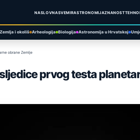
NASLOVNA
SVEMIR
ASTRONOMIJA
ZNANOST
TEHNO
Zemlja i okoliš
Arheologija
Biologija
Astronomija u Hrvatskoj
Umje
tarne obrane Zemlje
osljedice prvog testa planet