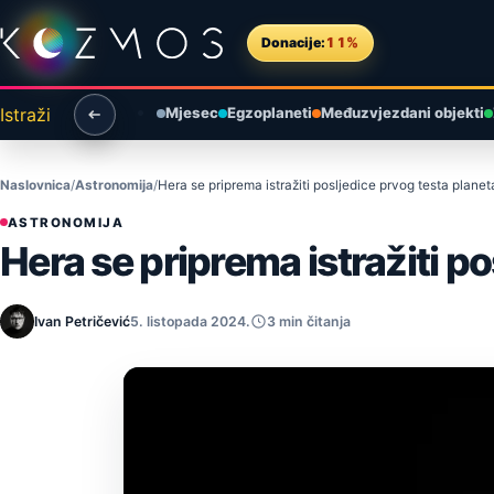
Preskoči na sadržaj
Donacije:
11%
Istraži
Mjesec
Egzoplaneti
Međuzvjezdani objekti
Naslovnica
Astronomija
Hera se priprema istražiti posljedice prvog testa plane
ASTRONOMIJA
Hera se priprema istražiti p
Ivan Petričević
5. listopada 2024.
3 min čitanja