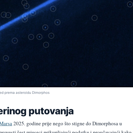
gled prema asteroidu Dimorphos
erinog putovanja
Marsa
2025. godine prije nego što stigne do Dimorphosa u
provesti šest mjeseci prikupljajući podatke i proučavajući kako 