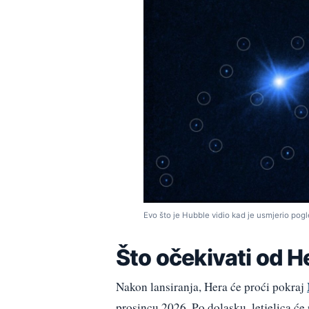
Evo što je Hubble vidio kad je usmjerio po
Što očekivati od H
Nakon lansiranja, Hera će proći pokraj
prosincu 2026. Po dolasku, letjelica će 