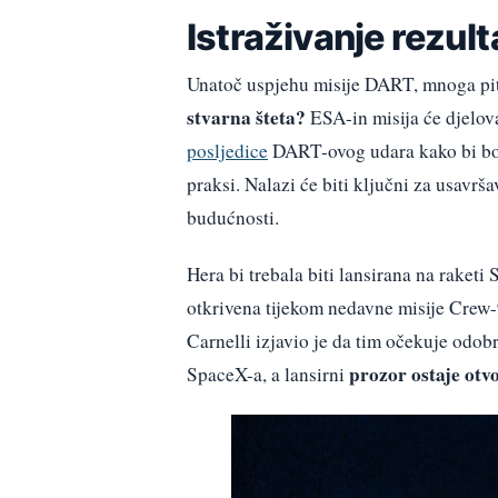
Istraživanje rezult
Unatoč uspjehu misije DART, mnoga pit
stvarna šteta?
ESA-in misija će djelovat
posljedice
DART-ovog udara kako bi bol
praksi. Nalazi će biti ključni za usavrša
budućnosti.
Hera bi trebala biti lansirana na raket
otkrivena tijekom nedavne misije Crew
Carnelli izjavio je da tim očekuje odo
prozor ostaje otv
SpaceX-a, a lansirni