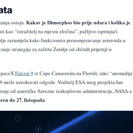
ata
Kakav je Dimorphos bio prije udara i kolika je
anja ostaju.
i kao “istražitelj na mjestu zločina”, pažljivo ispitujući
je razumjela kako funkcionira preusmjeravanje asteroida u
vanje strategija za zaštitu Zemlje od sličnih prijetnji u
i SpaceX
Falcon 9
iz Cape Canaverala na Floridi, iako “anomalija
-9 može uzrokovati odgode. Voditelj ESA-inog projekta Ian
brenje od američke Savezne zrakoplovne administracije, NASA-e 
oren do 27. listopada
.