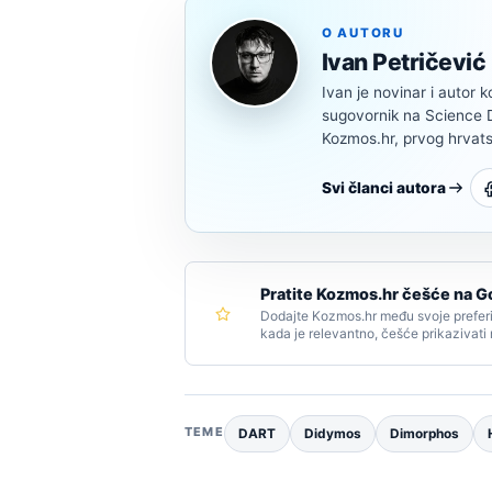
O AUTORU
Ivan Petričević
Ivan je novinar i autor k
sugovornik na Science Di
Kozmos.hr, prvog hrvats
Svi članci autora
Pratite Kozmos.hr češće na G
Dodajte Kozmos.hr među svoje preferi
kada je relevantno, češće prikazivati
TEME
DART
Didymos
Dimorphos