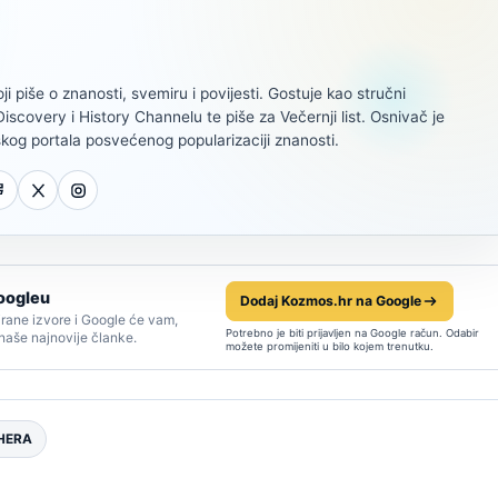
oji piše o znanosti, svemiru i povijesti. Gostuje kao stručni
scovery i History Channelu te piše za Večernji list. Osnivač je
kog portala posvećenog popularizaciji znanosti.
oogleu
Dodaj Kozmos.hr na Google
rane izvore i Google će vam,
Potrebno je biti prijavljen na Google račun. Odabir
 naše najnovije članke.
možete promijeniti u bilo kojem trenutku.
HERA