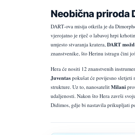
Neobična priroda
DART-ova misija otkrila je da Dimorphos
vjerojatno je riječ o labavoj hrpi krhot
DART možda 
umjesto stvaranja kratera,
znanstvenike, što Herinu istragu čini j
Hera će nositi 12 znanstvenih instrume
Juventas
pokušat će povijesno sletjeti 
Milani
strukture. Uz to, nanosatelit
prou
udaljenosti. Nakon što Hera završi svoju
Didimos, gdje bi nastavila prikupljati p