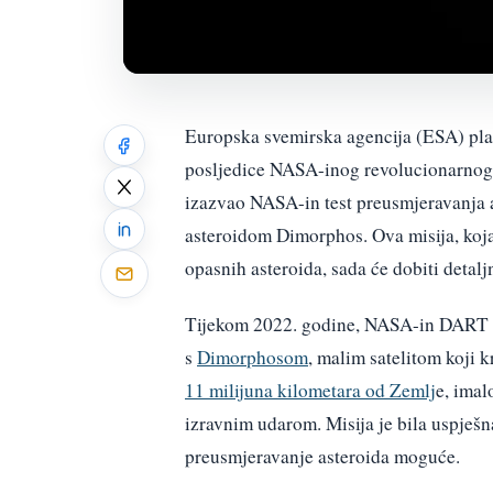
Europska svemirska agencija (ESA) plani
posljedice NASA-inog revolucionarnog t
izazvao NASA-in test preusmjeravanja a
asteroidom Dimorphos. Ova misija, koja 
opasnih asteroida, sada će dobiti detalj
Tijekom 2022. godine, NASA-in DART pos
s
Dimorphosom
, malim satelitom koji 
11 milijuna kilometara od Zemlj
e, imal
izravnim udarom. Misija je bila uspješn
preusmjeravanje asteroida moguće.