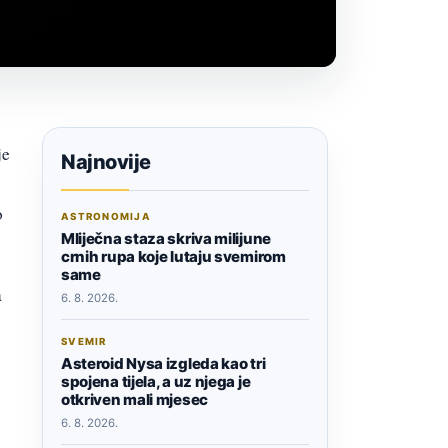
je
Najnovije
o
ASTRONOMIJA
Mliječna staza skriva milijune
crnih rupa koje lutaju svemirom
same
a
6. 8. 2026.
SVEMIR
Asteroid Nysa izgleda kao tri
spojena tijela, a uz njega je
otkriven mali mjesec
6. 8. 2026.