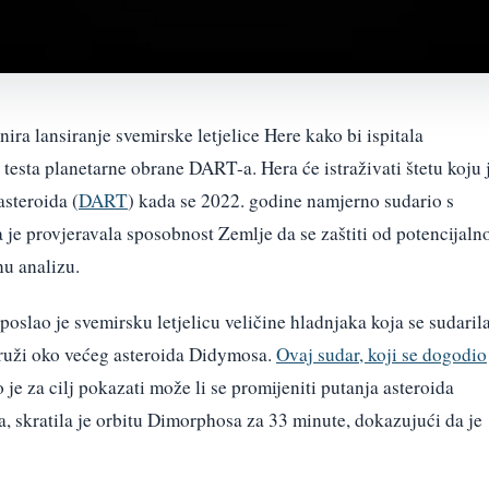
ra lansiranje svemirske letjelice Here kako bi ispitala
esta planetarne obrane DART-a. Hera će istraživati štetu koju 
steroida (
DART
) kada se 2022. godine namjerno sudario s
je provjeravala sposobnost Zemlje da se zaštiti od potencijaln
nu analizu.
lao je svemirsku letjelicu veličine hladnjaka koja se sudaril
kruži oko većeg asteroida Didymosa.
Ovaj sudar, koji se dogodio
o je za cilj pokazati može li se promijeniti putanja asteroida
a, skratila je orbitu Dimorphosa za 33 minute, dokazujući da je