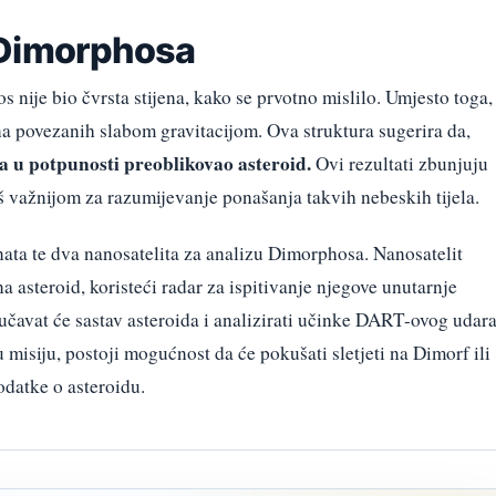
 Dimorphosa
 nije bio čvrsta stijena, kako se prvotno mislilo. Umjesto toga,
ina povezanih slabom gravitacijom. Ova struktura sugerira da,
u potpunosti preoblikovao asteroid.
Ovi rezultati zbunjuju
oš važnijom za razumijevanje ponašanja takvih nebeskih tijela.
nata te dva nanosatelita za analizu Dimorphosa. Nanosatelit
na asteroid, koristeći radar za ispitivanje njegove unutarnje
čavat će sastav asteroida i analizirati učinke DART-ovog udara
 misiju, postoji mogućnost da će pokušati sletjeti na Dimorf ili
odatke o asteroidu.