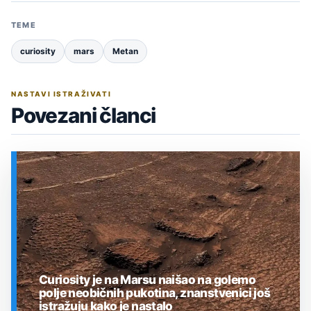
TEME
curiosity
mars
Metan
NASTAVI ISTRAŽIVATI
Povezani članci
Curiosity je na Marsu naišao na golemo
polje neobičnih pukotina, znanstvenici još
istražuju kako je nastalo