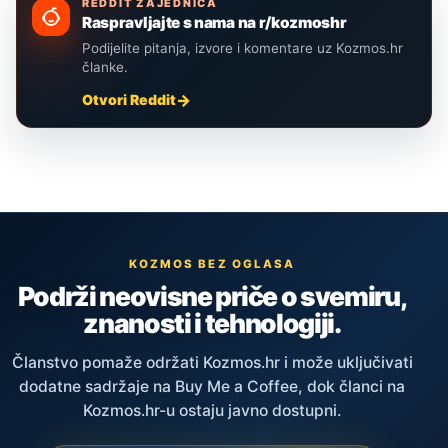
REDDIT ZAJEDNICA
Raspravljajte s nama na r/kozmoshr
Podijelite pitanja, izvore i komentare uz Kozmos.hr
članke.
Otvori Reddit
KOZMOS BEZ OGLASA
Podrži neovisne priče o svemiru,
znanosti i tehnologiji.
Članstvo pomaže održati Kozmos.hr i može uključivati
dodatne sadržaje na Buy Me a Coffee, dok članci na
Kozmos.hr-u ostaju javno dostupni.