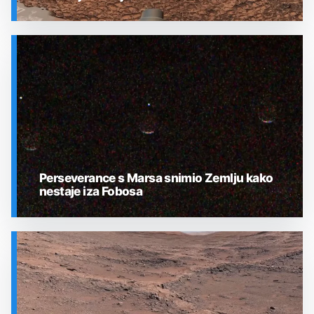
SVEMIR
Perseverance s Marsa snimio Zemlju kako
nestaje iza Fobosa
SVEMIR