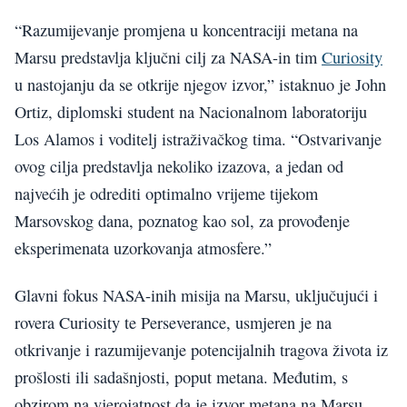
“Razumijevanje promjena u koncentraciji metana na
Marsu predstavlja ključni cilj za NASA-in tim
Curiosity
u nastojanju da se otkrije njegov izvor,” istaknuo je John
Ortiz, diplomski student na Nacionalnom laboratoriju
Los Alamos i voditelj istraživačkog tima. “Ostvarivanje
ovog cilja predstavlja nekoliko izazova, a jedan od
najvećih je odrediti optimalno vrijeme tijekom
Marsovskog dana, poznatog kao sol, za provođenje
eksperimenata uzorkovanja atmosfere.”
Glavni fokus NASA-inih misija na Marsu, uključujući i
rovera Curiosity te Perseverance, usmjeren je na
otkrivanje i razumijevanje potencijalnih tragova života iz
prošlosti ili sadašnjosti, poput metana. Međutim, s
obzirom na vjerojatnost da je izvor metana na Marsu