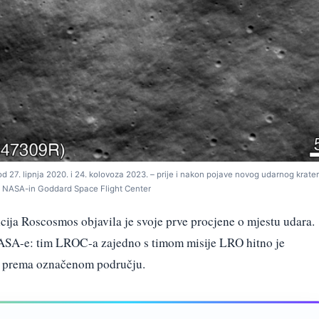
d 27. lipnja 2020. i 24. kolovoza 2023. – prije i nakon pojave novog udarnog krate
e: NASA-in Goddard Space Flight Center
cija Roscosmos objavila je svoje prve procjene o mjestu udara.
 NASA-e: tim LROC-a zajedno s timom misije LRO hitno je
cu prema označenom području.