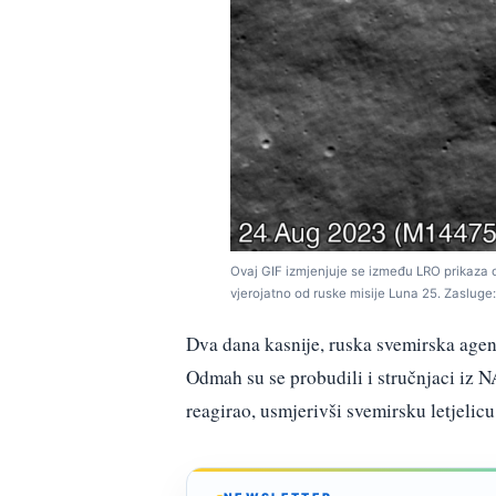
Ovaj GIF izmjenjuje se između LRO prikaza o
vjerojatno od ruske misije Luna 25. Zaslug
Dva dana kasnije, ruska svemirska agen
Odmah su se probudili i stručnjaci iz
reagirao, usmjerivši svemirsku letjeli