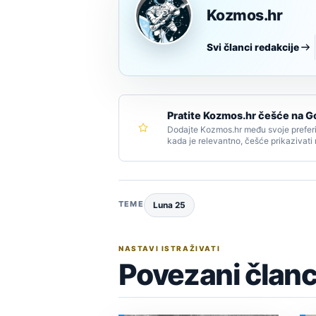
Kozmos.hr
Svi članci redakcije
Pratite Kozmos.hr češće na G
Dodajte Kozmos.hr među svoje preferi
kada je relevantno, češće prikazivati
TEME
Luna 25
NASTAVI ISTRAŽIVATI
Povezani članc