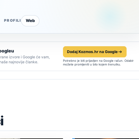
Web
PROFILI
oogleu
Dodaj Kozmos.hr na Google
rane izvore i Google će vam,
Potrebno je biti prijavljen na Google račun. Odabir
 naše najnovije članke.
možete promijeniti u bilo kojem trenutku.
i