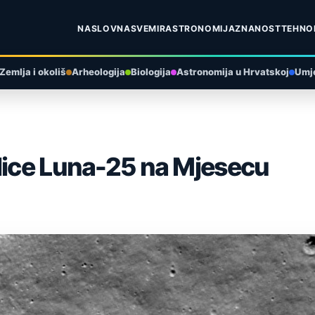
NASLOVNA
SVEMIR
ASTRONOMIJA
ZNANOST
TEHNO
Zemlja i okoliš
Arheologija
Biologija
Astronomija u Hrvatskoj
Umje
elice Luna-25 na Mjesecu