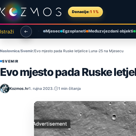
Preskoči na sadržaj
Donacije:
11%
Istraži
Mjesec
Egzoplaneti
Međuzvjezdani objekti
Naslovnica
Svemir
Evo mjesto pada Ruske letjelice Luna-25 na Mjesecu
SVEMIR
Evo mjesto pada Ruske letj
Kozmos.hr
1. rujna 2023.
1 min čitanja