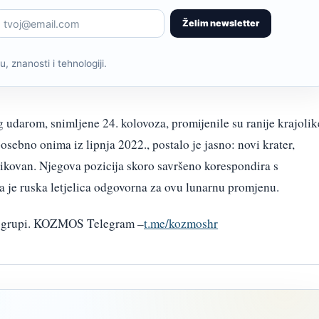
Želim newsletter
, znanosti i tehnologiji.
g udarom, snimljene 24. kolovoza, promijenile su ranije krajolik
bno onima iz lipnja 2022., postalo je jasno: novi krater,
ikovan. Njegova pozicija skoro savršeno korespondira s
 je ruska letjelica odgovorna za ovu lunarnu promjenu.
am grupi. KOZMOS Telegram –
t.me/kozmoshr