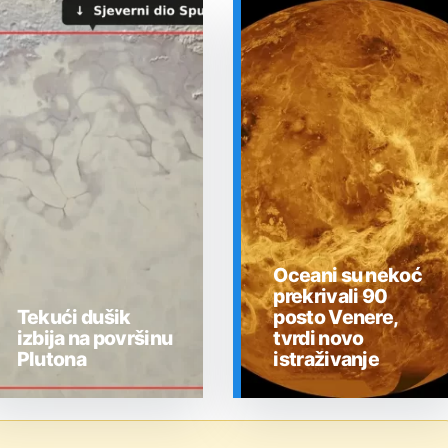
Oceani su nekoć
prekrivali 90
Tekući dušik
posto Venere,
izbija na površinu
tvrdi novo
Plutona
istraživanje
SVEMIR
SVEMIR