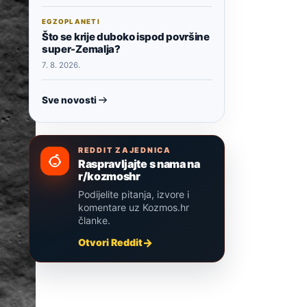
EGZOPLANETI
Što se krije duboko ispod površine
super-Zemalja?
7. 8. 2026.
Sve novosti
REDDIT ZAJEDNICA
Raspravljajte s nama na
r/kozmoshr
Podijelite pitanja, izvore i
komentare uz Kozmos.hr
članke.
Otvori Reddit