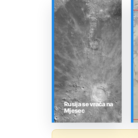
Rusija se vraća na
Mjesec
SVEMIR