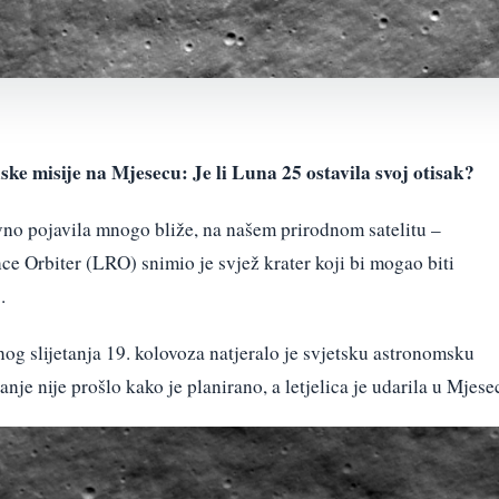
ske misije na Mjesecu: Je li Luna 25 ostavila svoj otisak?
avno pojavila mnogo bliže, na našem prirodnom satelitu –
 Orbiter (LRO) snimio je svjež krater koji bi mogao biti
.
og slijetanja 19. kolovoza natjeralo je svjetsku astronomsku
anje nije prošlo kako je planirano, a letjelica je udarila u Mjese