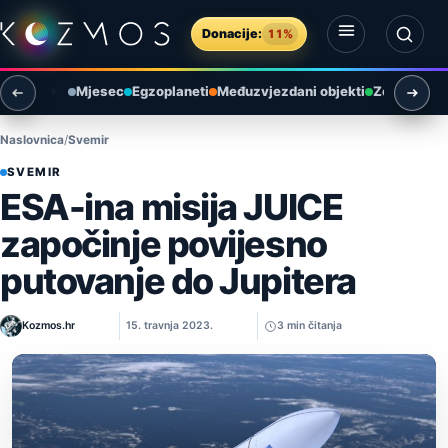
Preskoči na sadržaj
Donacije:
11%
Otvori izbornik
Otvori pretragu
Mjesec
Egzoplaneti
Međuzvjezdani objekti
Zemlja i ok
Naslovnica
Svemir
SVEMIR
ESA-ina misija JUICE
započinje povijesno
putovanje do Jupitera
Kozmos.hr
15. travnja 2023.
3 min čitanja