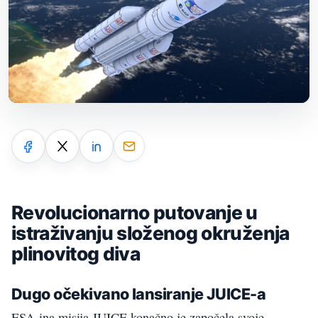
Revolucionarno putovanje u
istraživanju složenog okruženja
plinovitog diva
Dugo očekivano lansiranje JUICE-a
ESA-ina misija JUICE konačno je započela svoje