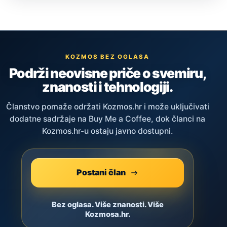
KOZMOS BEZ OGLASA
Podrži neovisne priče o svemiru,
znanosti i tehnologiji.
Članstvo pomaže održati Kozmos.hr i može uključivati
dodatne sadržaje na Buy Me a Coffee, dok članci na
Kozmos.hr-u ostaju javno dostupni.
Postani član
Bez oglasa. Više znanosti. Više
Kozmosa.hr.