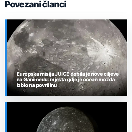
Povezani članci
Europska misija JUICE dobila je nove ciljeve
na Ganimedu: mjesta gdje je ocean možda
izbio na površinu
SVEMIR