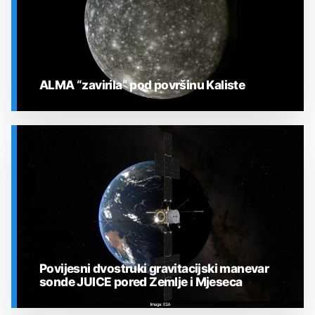
ALMA “zavirila” pod površinu Kaliste
SVEMIR
Povijesni dvostruki gravitacijski manevar
sonde JUICE pored Zemlje i Mjeseca