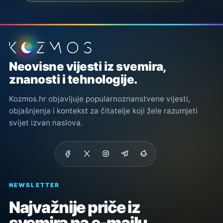
Podnožje stranice
Neovisne vijesti iz svemira,
znanosti i tehnologije.
Kozmos.hr objavljuje popularnoznanstvene vijesti,
objašnjenja i kontekst za čitatelje koji žele razumjeti
svijet izvan naslova.
NEWSLETTER
Najvažnije priče iz
svemira na e-mailu.