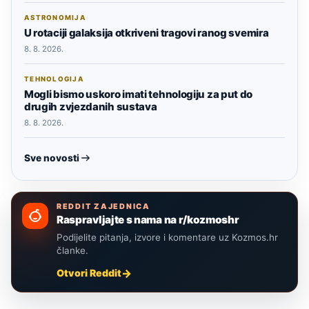
ASTRONOMIJA
U rotaciji galaksija otkriveni tragovi ranog svemira
8. 8. 2026.
TEHNOLOGIJA
Mogli bismo uskoro imati tehnologiju za put do
drugih zvjezdanih sustava
8. 8. 2026.
Sve novosti
REDDIT ZAJEDNICA
Raspravljajte s nama na r/kozmoshr
Podijelite pitanja, izvore i komentare uz Kozmos.hr
članke.
Otvori Reddit