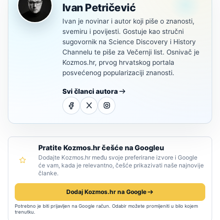
Ivan Petričević
Ivan je novinar i autor koji piše o znanosti,
svemiru i povijesti. Gostuje kao stručni
sugovornik na Science Discovery i History
Channelu te piše za Večernji list. Osnivač je
Kozmos.hr, prvog hrvatskog portala
posvećenog popularizaciji znanosti.
Svi članci autora
Pratite Kozmos.hr češće na Googleu
Dodajte Kozmos.hr među svoje preferirane izvore i Google
će vam, kada je relevantno, češće prikazivati naše najnovije
članke.
Dodaj Kozmos.hr na Google
Potrebno je biti prijavljen na Google račun. Odabir možete promijeniti u bilo kojem
trenutku.