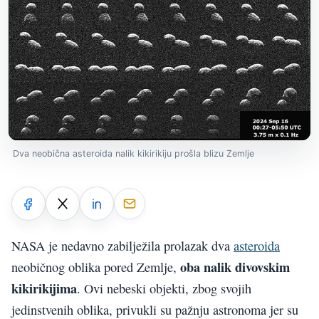
Dva neobična asteroida nalik kikirikiju prošla blizu Zemlje
NASA je nedavno zabilježila prolazak dva
asteroida
oba nalik divovskim
neobičnog oblika pored Zemlje,
kikirikijima
. Ovi nebeski objekti, zbog svojih
jedinstvenih oblika, privukli su pažnju astronoma jer su