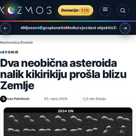
Preskoči na sadržaj
Donacije:
11%
Otvori izbornik
Otvori pretragu
Mjesec
Egzoplaneti
Međuzvjezdani objekti
Zemlja i ok
Naslovnica
Svemir
SVEMIR
Dva neobična asteroida
nalik kikirikiju prošla blizu
Zemlje
Ivan Petričević
20. rujna 2024.
3 min čitanja