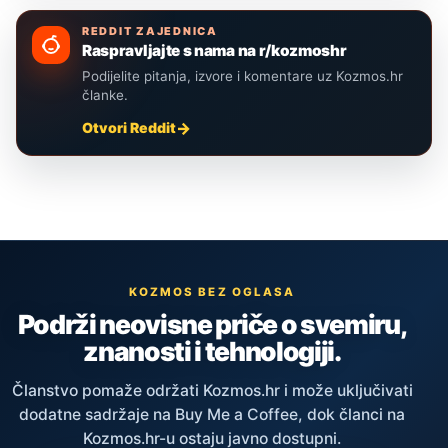
REDDIT ZAJEDNICA
Raspravljajte s nama na r/kozmoshr
Podijelite pitanja, izvore i komentare uz Kozmos.hr
članke.
Otvori Reddit
KOZMOS BEZ OGLASA
Podrži neovisne priče o svemiru,
znanosti i tehnologiji.
Članstvo pomaže održati Kozmos.hr i može uključivati
dodatne sadržaje na Buy Me a Coffee, dok članci na
Kozmos.hr-u ostaju javno dostupni.