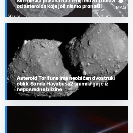
Svemirska prašina na Zemlji možda dolazi
od asteroida koje još nismo pronašli
SVEMIR
Asteroid Torifune ima neobičan dvostruki
oblik. Sonda Hayabusa2 snimila ga je iz
neposredne blizine
SVEMIR