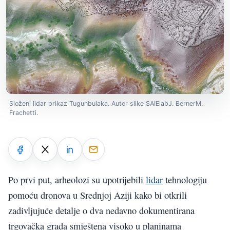
Složeni lidar prikaz Tugunbulaka. Autor slike SAIElabJ. BernerM.
Frachetti.
Po prvi put, arheolozi su upotrijebili
lidar
tehnologiju
pomoću dronova u Srednjoj Aziji kako bi otkrili
zadivljujuće detalje o dva nedavno dokumentirana
trgovačka grada smještena visoko u planinama