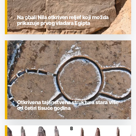
Na obali Nila otkriven reljef koji možda
prikazuje prvog vladara Egipta
ZNANOST
Otkrivena tajanstvena struktura stara više
od četiri tisuće godina
ZNANOST