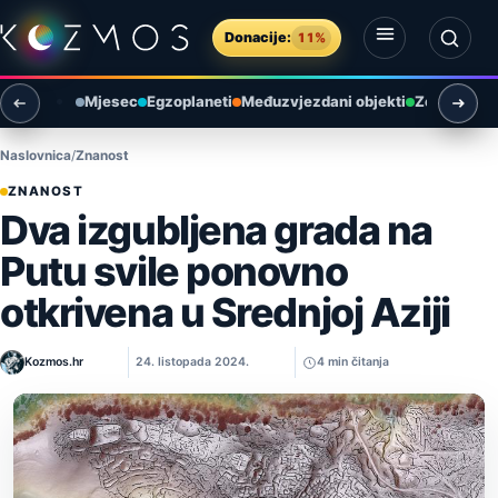
Preskoči na sadržaj
Donacije:
11%
Otvori izbornik
Otvori pretragu
Mjesec
Egzoplaneti
Međuzvjezdani objekti
Zemlja i ok
Naslovnica
Znanost
ZNANOST
Dva izgubljena grada na
Putu svile ponovno
otkrivena u Srednjoj Aziji
Kozmos.hr
24. listopada 2024.
4 min čitanja