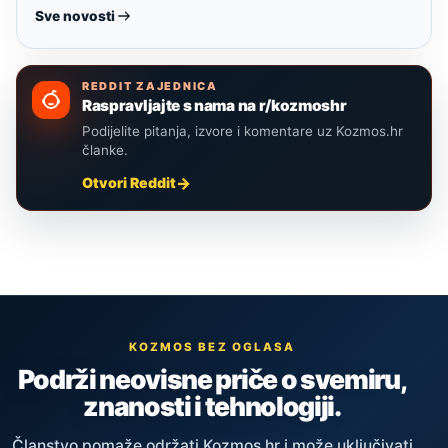
Sve novosti
REDDIT ZAJEDNICA
Raspravljajte s nama na r/kozmoshr
Podijelite pitanja, izvore i komentare uz Kozmos.hr
članke.
Otvori Reddit
KOZMOS BEZ OGLASA
Podrži neovisne priče o svemiru,
znanosti i tehnologiji.
Članstvo pomaže održati Kozmos.hr i može uključivati