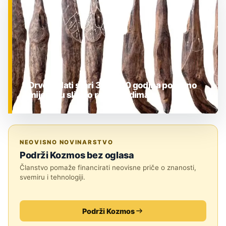
Drveni alati stari 300.000 godina potpuno
mijenjaju sliku o ranim ljudima
ZNANOST
NEOVISNO NOVINARSTVO
Podrži Kozmos bez oglasa
Članstvo pomaže financirati neovisne priče o znanosti,
svemiru i tehnologiji.
Podrži Kozmos