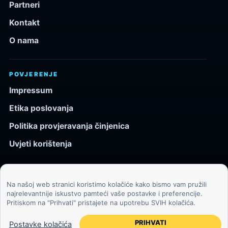
Partneri
Kontakt
O nama
POVJERENJE
Impressum
Etika poslovanja
Politika provjeravanja činjenica
Uvjeti korištenja
Na našoj web stranici koristimo kolačiće kako bismo vam pružili
© 2026 Kozmos.hr. Sva prava pridržana.
najrelevantnije iskustvo pamteći vaše postavke i preferencije.
Pritiskom na "Prihvati" pristajete na upotrebu SVIH kolačića.
Svemir, znanost, tehnologija i velike ideje za znatiželjne
čitatelje.
PRIHVATI
Postavke kolačića