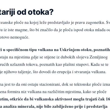
ariji od otoka?
oceanske ploče na kojoj leže predstavljalo je pravu zagonetku. S
ču iz iste magme, što bi značilo da je ploča ispod otoka mlađa o
 gotovo nemoguće.
ži u specifičnom tipu vulkana na Uskršnjem otoku, poznatih
taju na mjestima gdje se stijene iz dubokih slojeva Zemljinog
rućih uzlaznih tokova, poznatih kao plaštni stupovi. Kada se te
je njihovo taljenje, što dovodi do erupcija i stvaranja vulkana.
a jest to da oni ostaju stacionirani, dok se tektonske ploče izn
ena formira niz vulkana na različitim mjestima, kako se ploče
tim, otkriće da bi vulkanska aktivnost mogla trajati čak 1
 analiza minerala, nije bilo zabilježeno prije i predstavlja