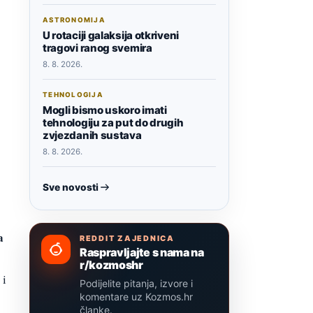
ASTRONOMIJA
U rotaciji galaksija otkriveni
tragovi ranog svemira
8. 8. 2026.
TEHNOLOGIJA
Mogli bismo uskoro imati
tehnologiju za put do drugih
zvjezdanih sustava
8. 8. 2026.
Sve novosti
a
REDDIT ZAJEDNICA
Raspravljajte s nama na
r/kozmoshr
 i
Podijelite pitanja, izvore i
komentare uz Kozmos.hr
članke.