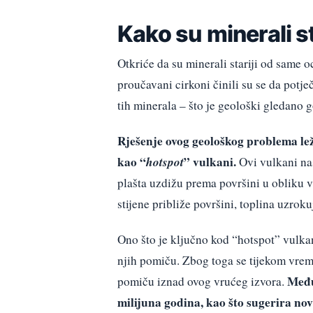
Kako su minerali st
Otkriće da su minerali stariji od same 
proučavani cirkoni činili su se da potje
tih minerala – što je geološki gledano
Rješenje ovog geološkog problema le
kao “
hotspot
” vulkani.
Ovi vulkani nas
plašta uzdižu prema površini u obliku v
stijene približe površini, toplina uzroku
Ono što je ključno kod “hotspot” vulkan
njih pomiču. Zbog toga se tijekom vrem
Među
pomiču iznad ovog vrućeg izvora.
milijuna godina, kao što sugerira nova