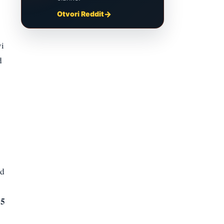
Otvori Reddit
vi
d
ad
65