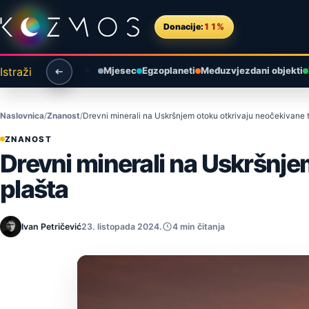
Preskoči na sadržaj
Donacije:
11%
Istraži
Mjesec
Egzoplaneti
Međuzvjezdani objekti
Naslovnica
Znanost
Drevni minerali na Uskršnjem otoku otkrivaju neočekivane 
ZNANOST
Drevni minerali na Uskršnje
plašta
Ivan Petričević
23. listopada 2024.
4 min čitanja