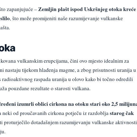
Zemljin plašt ispod Uskršnjeg otoka kreće
što zapanjujuće –
slilo
, što može promijeniti naše razumijevanje vulkanske
ašta.
toka
likovana vulkanskim erupcijama, čini ovo mjesto idealnim za
ni nastaju tijekom hlađenja magme, a zbog prisutnosti uranija u
 radioaktivnog raspada uranija u olovo kako bi točno odredili
uža pouzdane rezultate o starosti vulkana.
ređeni izumrli oblici cirkona na otoku stari oko 2,5 milijun
starog čak
da neki od proučavanih cirkona potječu iz razdoblja
sti proturječilo dotadašnjem razumijevanju vulkanske aktivnosti
ju.