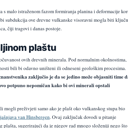
ra s malo istraženom fazom formiranja planina i deformacije kor
bi subdukcija ove drevne vulkanske visoravni mogla biti ključn
, čiji tragovi i danas postoje.
ljinom plaštu
e očuvanost ovih drevnih minerala. Pod normalnim okolnostima,
nosti bili bi odavno uništeni ili odneseni geološkim procesima.
nanstvenika zaključio je da se jedino može objasniti time d
tovo potpuno nepomičan kako bi ovi minerali opstali
li mogli preživjeti samo ako je plašt oko vulkanskog stupa bio
jašnjava van Hinsbergen
. Ovaj zaključak dovodi u pitanje
plašta, sugerirajući da je njegov rad mnogo složeniji nego što