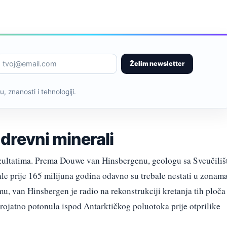
Želim newsletter
, znanosti i tehnologiji.
 drevni minerali
ezultatima. Prema Douwe van Hinsbergenu, geologu sa Sveučiliš
ale prije 165 milijuna godina odavno su trebale nestati u zonam
u, van Hinsbergen je radio na rekonstrukciji kretanja tih ploča 
rojatno potonula ispod Antarktičkog poluotoka prije otprilike