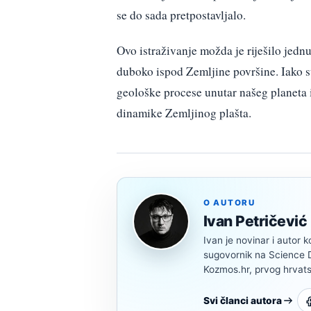
se do sada pretpostavljalo.
Ovo istraživanje možda je riješilo jednu
duboko ispod Zemljine površine. Iako su
geološke procese unutar našeg planeta i
dinamike Zemljinog plašta.
O AUTORU
Ivan Petričević
Ivan je novinar i autor k
sugovornik na Science Di
Kozmos.hr, prvog hrvats
Svi članci autora