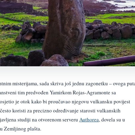
ntnim misterijama, sada skriva još jednu zagonetku – ovoga put
anstveni tim predvođen Yamirkom Rojas-Agramonte sa
osjetio je otok kako bi proučavao njegovu vulkansku povijest
 često koristi za precizno određivanje starosti vulkanskih
javljena studiji na otvorenom serveru
Authorea
, dovela su u
u Zemljinog plašta.