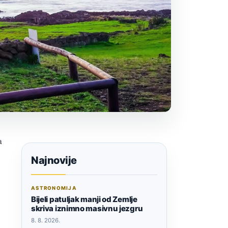
a
Najnovije
ASTRONOMIJA
Bijeli patuljak manji od Zemlje
skriva iznimno masivnu jezgru
8. 8. 2026.