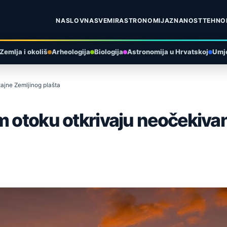
NASLOVNA
SVEMIR
ASTRONOMIJA
ZNANOST
TEHNO
Zemlja i okoliš
Arheologija
Biologija
Astronomija u Hrvatskoj
Umje
tajne Zemljinog plašta
m otoku otkrivaju neočekiva