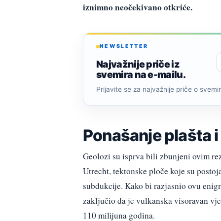
iznimno neočekivano otkriće.
NEWSLETTER
Najvažnije priče iz
svemira na e-mailu.
Prijavite se za najvažnije priče o svemiru
Ponašanje plašta i
Geolozi su isprva bili zbunjeni ovim r
Utrecht, tektonske ploče koje su postoj
subdukcije. Kako bi razjasnio ovu enigm
zaključio da je vulkanska visoravan vje
110 milijuna godina.