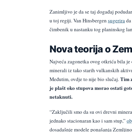
Zanimljivo je da se taj događaj poduda
u toj regiji. Van Hinsbergen
sugerira
da 
čimbenik u nastanku tog planinskog lanca
Nova teorija o Zem
Najveća zagonetka ovog otkrića bila j
minerali iz tako starih vulkanskih aktiv
Tim z
Međutim, ovdje to nije bio slučaj.
je plašt oko stupova morao ostati go
netaknuti.
“Zaključili smo da su ovi drevni minera
jednako stacionaran kao i sam stup,”
ob
dosadašnje modele ponašanja Zemljinog 