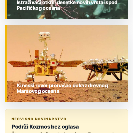
Istraživači otkrili desetke novih vrsta ispod
Pacifičkog oceana
ZNANOST
Kineski rover pronašao dokaz drevnog
Marsovog oceana
ZNANOST
NEOVISNO NOVINARSTVO
Podrži Kozmos bez oglasa