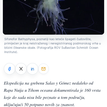
Sifonofor Bathyphysa, poznatiji kao leteće špageti čudovište,
primijećen je kraj neistraženog i neregistriranog podmorskog vrha u
blizini čileanske obale. (Fotografija ROV SuBastian Schmidt Ocean
Institute).
Ekspedicija na grebenu Salas y Gómez nedaleko od
Rapa Nuija u Tihom oceanu dokumentirala je 160 vrsta
koje do sada nisu bile poznate u tom području,
uključujući 50 potpuno novih za znanost.