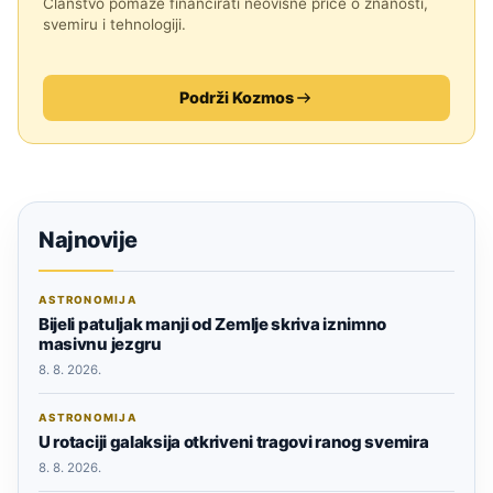
Članstvo pomaže financirati neovisne priče o znanosti,
svemiru i tehnologiji.
Podrži Kozmos
Najnovije
ASTRONOMIJA
Bijeli patuljak manji od Zemlje skriva iznimno
masivnu jezgru
8. 8. 2026.
ASTRONOMIJA
U rotaciji galaksija otkriveni tragovi ranog svemira
8. 8. 2026.