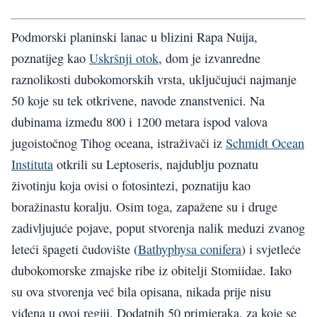
Podmorski planinski lanac u blizini Rapa Nuija,
poznatijeg kao
Uskršnji otok
, dom je izvanredne
raznolikosti dubokomorskih vrsta, uključujući najmanje
50 koje su tek otkrivene, navode znanstvenici. Na
dubinama između 800 i 1200 metara ispod valova
jugoistočnog Tihog oceana, istraživači iz
Schmidt Ocean
Instituta
otkrili su Leptoseris, najdublju poznatu
životinju koja ovisi o fotosintezi, poznatiju kao
boražinastu koralju. Osim toga, zapažene su i druge
zadivljujuće pojave, poput stvorenja nalik meduzi zvanog
leteći špageti čudovište (
Bathyphysa conifera
) i svjetleće
dubokomorske zmajske ribe iz obitelji Stomiidae. Iako
su ova stvorenja već bila opisana, nikada prije nisu
viđena u ovoj regiji. Dodatnih 50 primjeraka, za koje se