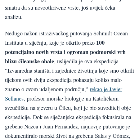
smatra da su novootkrivene vrste, još uvijek čeka
analizu.
Nedugo nakon istraživačkog putovanja Schmidt Ocean
100
Instituta u siječnju, koje je otkrilo preko
potencijalno novih vrsta i ogroman podmorski vrh
blizu čileanske obale
, uslijedila je ova ekspedicija.
“Izvanredna staništa i zajednice životinja koje smo otkrili
tijekom ovih dviju ekspedicija pokazuju koliko malo
znamo o ovom udaljenom području,”
rekao je Javier
Sellanes
, profesor morske biologije na Katoličkom
sveučilištu na sjeveru u Čileu, koji je bio suvoditelj obje
ekspedicije. Dok se siječanjska ekspedicija fokusirala na
grebene Nazca i Juan Fernández, najnovije putovanje je
dokumentiralo morski život na grebenu Salas y Gómez,