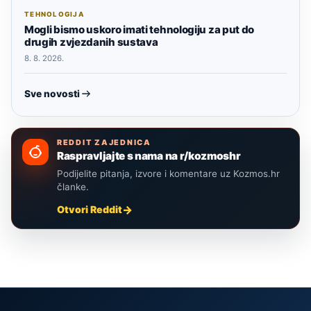
TEHNOLOGIJA
Mogli bismo uskoro imati tehnologiju za put do
drugih zvjezdanih sustava
8. 8. 2026.
Sve novosti
REDDIT ZAJEDNICA
Raspravljajte s nama na r/kozmoshr
Podijelite pitanja, izvore i komentare uz Kozmos.hr
članke.
Otvori Reddit