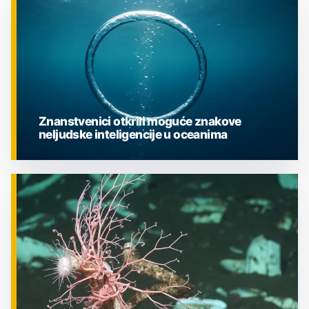
Znanstvenici otkrili moguće znakove
neljudske inteligencije u oceanima
ZNANOST