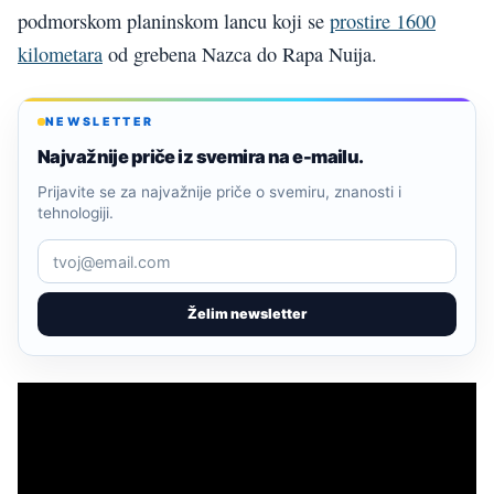
podmorskom planinskom lancu koji se
prostire 1600
kilometara
od grebena Nazca do Rapa Nuija.
NEWSLETTER
Najvažnije priče iz svemira na e-mailu.
Prijavite se za najvažnije priče o svemiru, znanosti i
tehnologiji.
Želim newsletter