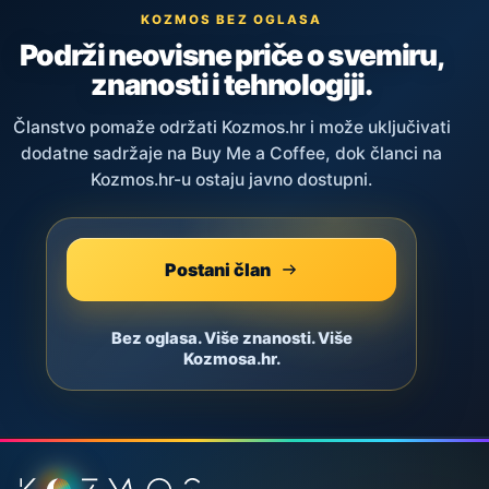
KOZMOS BEZ OGLASA
Podrži neovisne priče o svemiru,
znanosti i tehnologiji.
Članstvo pomaže održati Kozmos.hr i može uključivati
dodatne sadržaje na Buy Me a Coffee, dok članci na
Kozmos.hr-u ostaju javno dostupni.
Postani član
Bez oglasa. Više znanosti. Više
Kozmosa.hr.