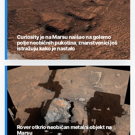
Curiosity je na Marsu naišao na golemo
polje neobičnih pukotina, znanstvenici još
istražuju kako je nastalo
SVEMIR
Rover otkrio neobičan metalni objekt na
Marsu