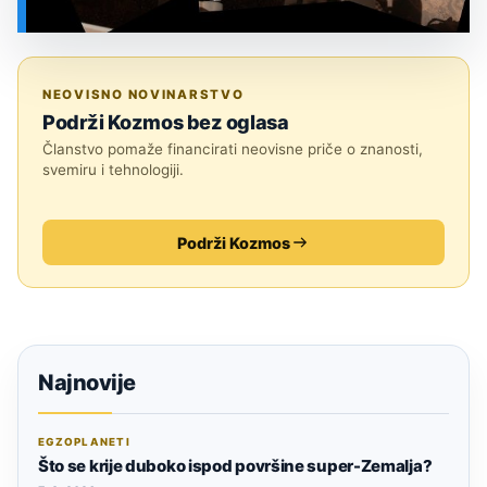
SVEMIR
NEOVISNO NOVINARSTVO
Podrži Kozmos bez oglasa
Članstvo pomaže financirati neovisne priče o znanosti,
svemiru i tehnologiji.
Podrži Kozmos
Najnovije
EGZOPLANETI
Što se krije duboko ispod površine super-Zemalja?