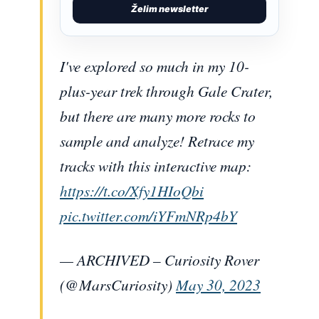
Želim newsletter
I've explored so much in my 10-
plus-year trek through Gale Crater,
but there are many more rocks to
sample and analyze! Retrace my
tracks with this interactive map:
https://t.co/Xfy1HIoQbi
pic.twitter.com/iYFmNRp4bY
— ARCHIVED – Curiosity Rover
(@MarsCuriosity)
May 30, 2023