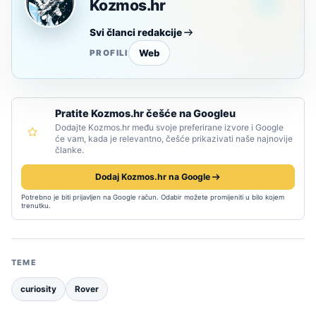
Kozmos.hr
Svi članci redakcije
Web
PROFILI
Pratite Kozmos.hr češće na Googleu
Dodajte Kozmos.hr među svoje preferirane izvore i Google
će vam, kada je relevantno, češće prikazivati naše najnovije
članke.
Dodaj Kozmos.hr na Google
Potrebno je biti prijavljen na Google račun. Odabir možete promijeniti u bilo kojem
trenutku.
TEME
curiosity
Rover