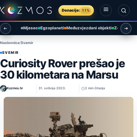
Preskoči na sadržaj
Donacije:
11%
Otvori izbornik
Otvori pretragu
Mjesec
Egzoplaneti
Međuzvjezdani objekti
Zemlja i ok
Naslovnica
Svemir
SVEMIR
Curiosity Rover prešao je
30 kilometara na Marsu
Kozmos.hr
31. svibnja 2023.
2 min čitanja