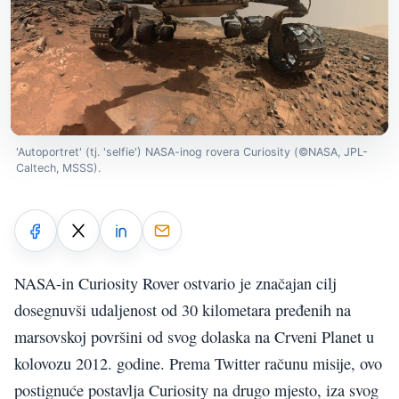
'Autoportret' (tj. 'selfie') NASA-inog rovera Curiosity (©NASA, JPL-
Caltech, MSSS).
NASA-in Curiosity Rover ostvario je značajan cilj
dosegnuvši udaljenost od 30 kilometara pređenih na
marsovskoj površini od svog dolaska na Crveni Planet u
kolovozu 2012. godine. Prema Twitter računu misije, ovo
postignuće postavlja Curiosity na drugo mjesto, iza svog