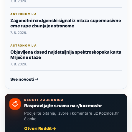
7. 8. 2026.
ASTRONOMIJA
Zagonetni rendgenski signal iz mlaza supermasivne
crne rupe zbunjuje astronome
7. 8. 2026.
ASTRONOMIJA
Objavljena dosad najdetaljnija spektroskopska karta
Mliječne staze
7. 8. 2026.
Sve novosti
REDDIT ZAJEDNICA
Raspravljajte s nama na r/kozmoshr
Podijelite pitanja, izvore i komentare uz Kozmos.hr
članke.
Otvori Reddit