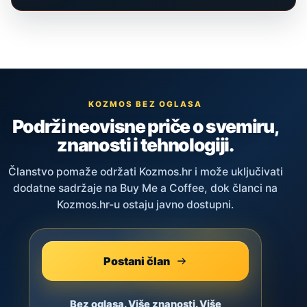
KOZMOS BEZ OGLASA
Podrži neovisne priče o svemiru,
znanosti i tehnologiji.
Članstvo pomaže održati Kozmos.hr i može uključivati
dodatne sadržaje na Buy Me a Coffee, dok članci na
Kozmos.hr-u ostaju javno dostupni.
Postani član
Bez oglasa. Više znanosti. Više