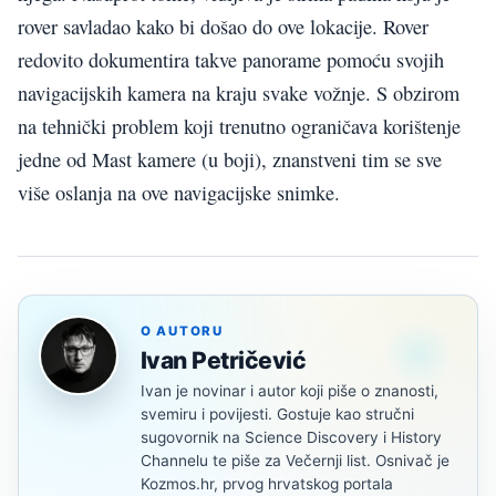
rover savladao kako bi došao do ove lokacije. Rover
redovito dokumentira takve panorame pomoću svojih
navigacijskih kamera na kraju svake vožnje. S obzirom
na tehnički problem koji trenutno ograničava korištenje
jedne od Mast kamere (u boji), znanstveni tim se sve
više oslanja na ove navigacijske snimke.
O AUTORU
Ivan Petričević
Ivan je novinar i autor koji piše o znanosti,
svemiru i povijesti. Gostuje kao stručni
sugovornik na Science Discovery i History
Channelu te piše za Večernji list. Osnivač je
Kozmos.hr, prvog hrvatskog portala