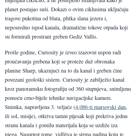
planet postajao suši. Dokazi o ovim ciklusima uključuju
tragove pukotina od blata, plitka slana jezera i,
neposredno ispod kanala, dramatične tokove otpada koji
su formirali prostrani greben Gediz Vallis.
Prošle godine, Curiosity je izveo izazovni uspon radi
proučavanja grebena koji se proteže duž obronaka
planine Sharp, ukazujući na to da kanal i greben čine
povezani geološki sistem. Curiosity je zabilježio kanal
kroz panoramsku fotografiju od 360 stupnjeva, snimljenu
pomoću crno-bijele tehnike navigacijske kamere.
Snimka, napravljena 3. veljače (
4,086-ti marsovski dan
,
ili sol, misije), otkriva tamni pijesak koji prekriva jednu
stranu kanala i gomilu materijala koja se uzdiže iza
njega. Nasuprot tome, vidljiva je strma padina koju je