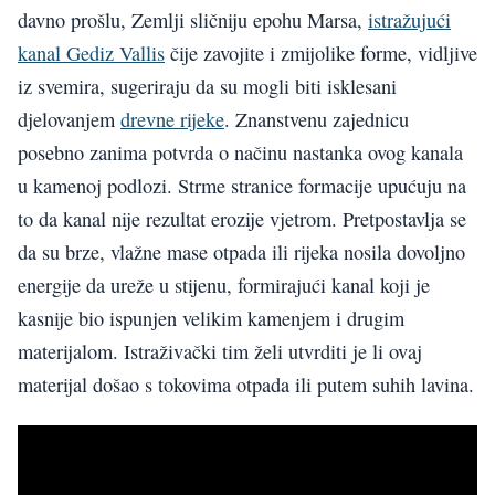
davno prošlu, Zemlji sličniju epohu Marsa,
istražujući
kanal Gediz Vallis
čije zavojite i zmijolike forme, vidljive
iz svemira, sugeriraju da su mogli biti isklesani
djelovanjem
drevne rijeke
. Znanstvenu zajednicu
posebno zanima potvrda o načinu nastanka ovog kanala
u kamenoj podlozi. Strme stranice formacije upućuju na
to da kanal nije rezultat erozije vjetrom. Pretpostavlja se
da su brze, vlažne mase otpada ili rijeka nosila dovoljno
energije da ureže u stijenu, formirajući kanal koji je
kasnije bio ispunjen velikim kamenjem i drugim
materijalom. Istraživački tim želi utvrditi je li ovaj
materijal došao s tokovima otpada ili putem suhih lavina.