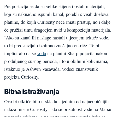
Pretpostavlja se da su velike stijene i ostali materijali,
koji su naknadno ispunili kanal, potekli s viših dijelova
planine, do kojih Curiosity neće imati pristup, no i dalje
će pružizi timu dragocjen uvid u kompoziciju materijala.
“Ako su kanal ili naslage nastali utjecajem tekuće vode,
to bi predstavljalo iznimno značajno otkriće. To bi
impliciralo da se
voda
na planini Sharp pojavila nakon
produljenog sušnog perioda, i to u obilnim količinama,”
istaknuo je Ashwin Vasavada, vodeći znanstvenik
projekta Curiosity.
Bitna istraživanja
Ovo bi otkriće bilo u skladu s jednim od najneobičnijih
nalaza misije Curiosity – da se prisutnost vode na Marsu
mijenjala ciklično, a ne postepeno smanjivala kako je