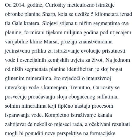
Od 2014. godine, Curiosity meticulozno istražuje
obronke planine Sharp, koja se uzdiže 5 kilometara iznad
tla Gale kratera. Slojevi stijena u nižim segmentima ove
planine, formirani tijekom milijuna godina pod utjecajem
varijabilne klime Marsa, pružaju znanstvenicima
jedinstvenu priliku za istraživanje evolucije prisutnosti
vode i esencijalnih kemijskih uvjeta za život. Na jednom
od nižih segmenata planine identificiran je sloj bogat
glinenim mineralima, što svjedoči o intenzivnoj
interakciji vode s kamenjem. Trenutno, Curiosity se
posvećuje proučavanju sloja obogaćenog sulfatima,
solnim mineralima koji tipično nastaju procesom
isparavanja vode. Kompletno istraživanje kanala
zahtijevat će nekoliko mjeseci rada, a očekivani rezultati
mogli bi ponuditi nove perspektive na formacijske