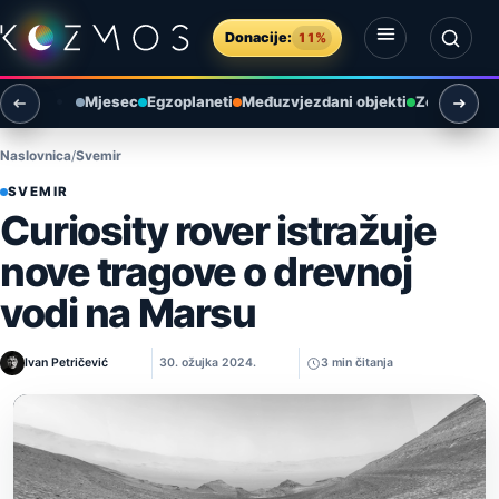
Preskoči na sadržaj
Donacije:
11%
Otvori izbornik
Otvori pretragu
Mjesec
Egzoplaneti
Međuzvjezdani objekti
Zemlja i ok
Naslovnica
Svemir
SVEMIR
Curiosity rover istražuje
nove tragove o drevnoj
vodi na Marsu
Ivan Petričević
30. ožujka 2024.
3 min čitanja