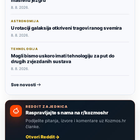
masivnu jezgru
8. 8. 2026.
ASTRONOMIJA
U rotaciji galaksija otkriveni tragovi ranog svemira
8. 8. 2026.
TEHNOLOGIJA
Mogli bismo uskoro imati tehnologiju za put do
drugih zvjezdanih sustava
8. 8. 2026.
Sve novosti
REDDIT ZAJEDNICA
Raspravljajte s nama na r/kozmoshr
Podijelite pitanja, izvore i komentare uz Kozmos.hr
članke.
Otvori Reddit