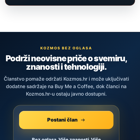
KOZMOS BEZ OGLASA
Podrži neovisne priče o svemiru,
znanosti i tehnologiji.
Članstvo pomaže održati Kozmos.hr i može uključivati
dodatne sadržaje na Buy Me a Coffee, dok članci na
Kozmos.hr-u ostaju javno dostupni.
Postani član
Bez oglasa. Više znanosti. Više