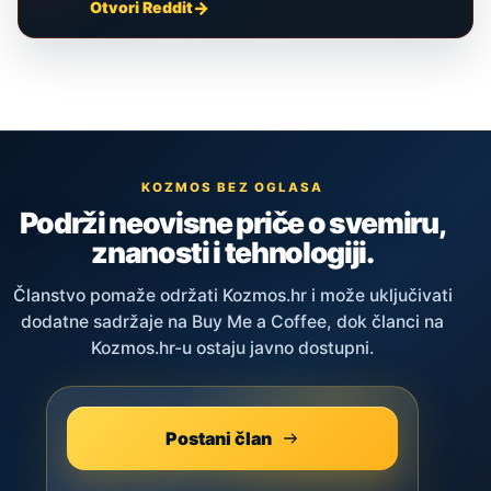
Otvori Reddit
KOZMOS BEZ OGLASA
Podrži neovisne priče o svemiru,
znanosti i tehnologiji.
Članstvo pomaže održati Kozmos.hr i može uključivati
dodatne sadržaje na Buy Me a Coffee, dok članci na
Kozmos.hr-u ostaju javno dostupni.
Postani član