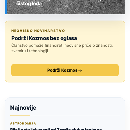
čistog leda
SVEMIR
NEOVISNO NOVINARSTVO
Podrži Kozmos bez oglasa
Članstvo pomaže financirati neovisne priče o znanosti,
svemiru i tehnologiji.
Podrži Kozmos
Najnovije
ASTRONOMIJA
Bijeli patuljak manji od Zemlje skriva iznimno