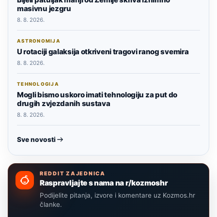
masivnu jezgru
8. 8. 2026.
ASTRONOMIJA
U rotaciji galaksija otkriveni tragovi ranog svemira
8. 8. 2026.
TEHNOLOGIJA
Mogli bismo uskoro imati tehnologiju za put do
drugih zvjezdanih sustava
8. 8. 2026.
Sve novosti
REDDIT ZAJEDNICA
Raspravljajte s nama na r/kozmoshr
Podijelite pitanja, izvore i komentare uz Kozmos.hr
članke.