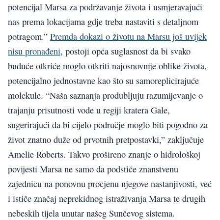
potencijal Marsa za podržavanje života i usmjeravajući
nas prema lokacijama gdje treba nastaviti s detaljnom
potragom.”
Premda dokazi o životu na Marsu još uvijek
nisu pronađeni
, postoji opća suglasnost da bi svako
buduće otkriće moglo otkriti najosnovnije oblike života,
potencijalno jednostavne kao što su samoreplicirajuće
molekule. “Naša saznanja produbljuju razumijevanje o
trajanju prisutnosti vode u regiji kratera Gale,
sugerirajući da bi cijelo područje moglo biti pogodno za
život znatno duže od prvotnih pretpostavki,” zaključuje
Amelie Roberts. Takvo prošireno znanje o hidrološkoj
povijesti Marsa ne samo da podstiče znanstvenu
zajednicu na ponovnu procjenu njegove nastanjivosti, već
i ističe značaj neprekidnog istraživanja Marsa te drugih
nebeskih tijela unutar našeg Sunčevog sistema.