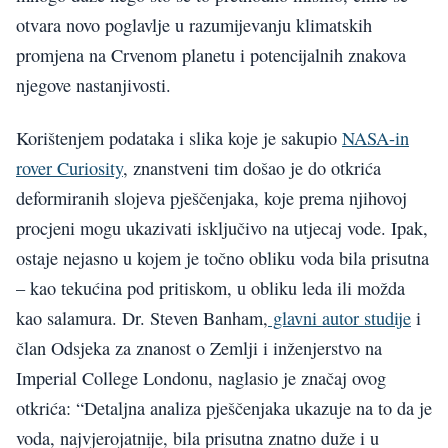
otvara novo poglavlje u razumijevanju klimatskih
promjena na Crvenom planetu i potencijalnih znakova
njegove nastanjivosti.
Korištenjem podataka i slika koje je sakupio
NASA-in
rover Curiosity
, znanstveni tim došao je do otkrića
deformiranih slojeva pješčenjaka, koje prema njihovoj
procjeni mogu ukazivati isključivo na utjecaj vode. Ipak,
ostaje nejasno u kojem je točno obliku voda bila prisutna
– kao tekućina pod pritiskom, u obliku leda ili možda
kao salamura. Dr. Steven Banham,
glavni autor studije
i
član Odsjeka za znanost o Zemlji i inženjerstvo na
Imperial College Londonu, naglasio je značaj ovog
otkrića: “Detaljna analiza pješčenjaka ukazuje na to da je
voda, najvjerojatnije, bila prisutna znatno duže i u