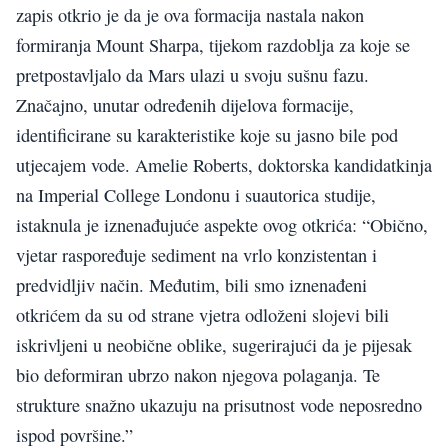
zapis otkrio je da je ova formacija nastala nakon
formiranja Mount Sharpa, tijekom razdoblja za koje se
pretpostavljalo da Mars ulazi u svoju sušnu fazu.
Značajno, unutar određenih dijelova formacije,
identificirane su karakteristike koje su jasno bile pod
utjecajem vode. Amelie Roberts, doktorska kandidatkinja
na Imperial College Londonu i suautorica studije,
istaknula je iznenađujuće aspekte ovog otkrića: “Obično,
vjetar raspoređuje sediment na vrlo konzistentan i
predvidljiv način. Međutim, bili smo iznenađeni
otkrićem da su od strane vjetra odloženi slojevi bili
iskrivljeni u neobične oblike, sugerirajući da je pijesak
bio deformiran ubrzo nakon njegova polaganja. Te
strukture snažno ukazuju na prisutnost vode neposredno
ispod površine.”