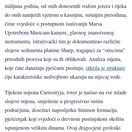
milijuna godina, od onih donesenih vodom jezera i rijeka
do onih nanijetih vjetrom u kasnijim, sušnijim periodima,
čime svjedoče o postupnom isušivanju Marsa.
Upotrebom Mastcam kamere, glavnog znanstvenog
instrumenta, istraživački tim je dokumentirao različite
slojeve sedimenta planine Sharp, tragajući za “otiscima”
prirodnih procesa koji su ih oblikovali. Analiza stijena,
koje čine današnju pješčanu pustinju,
otkrila je strukture
čije karakteristike nedvojbeno ukazuju na utjecaj vode.
Tijekom uspona Curiosityja, rover je naišao na sve mlađe
slojeve stijena, smještene u progresivno sušim
područjima, dosežući naposljetku Stimson formaciju,
pješčenjak koji svjedoči o drevnom pustinjskom okolišu
ispunjenom velikim dinama. Ovaj dragocjeni geološki