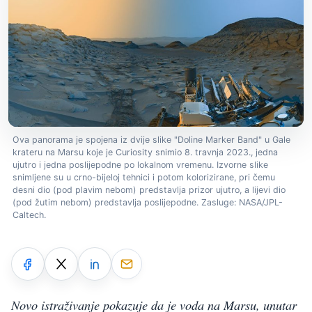
Ova panorama je spojena iz dvije slike "Doline Marker Band" u Gale
krateru na Marsu koje je Curiosity snimio 8. travnja 2023., jedna
ujutro i jedna poslijepodne po lokalnom vremenu. Izvorne slike
snimljene su u crno-bijeloj tehnici i potom kolorizirane, pri čemu
desni dio (pod plavim nebom) predstavlja prizor ujutro, a lijevi dio
(pod žutim nebom) predstavlja poslijepodne. Zasluge: NASA/JPL-
Caltech.
Novo istraživanje pokazuje da je voda na Marsu, unutar