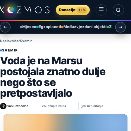
Preskoči na sadržaj
Donacije:
11%
Otvori izbornik
Otvori pretragu
Mjesec
Egzoplaneti
Međuzvjezdani objekti
Zemlja i ok
Naslovnica
Svemir
SVEMIR
Voda je na Marsu
postojala znatno dulje
nego što se
pretpostavljalo
Ivan Petričević
25. ožujka 2024.
6 min čitanja