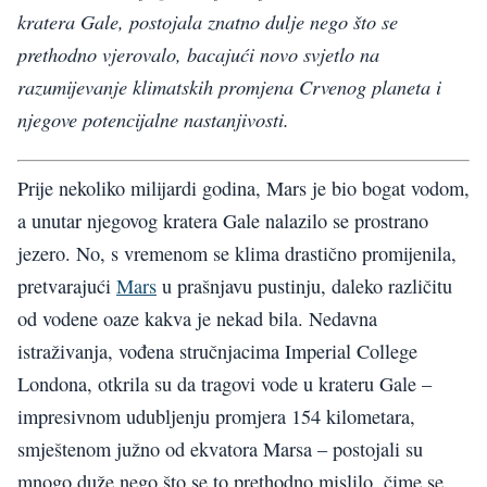
kratera Gale, postojala znatno dulje nego što se
prethodno vjerovalo, bacajući novo svjetlo na
razumijevanje klimatskih promjena Crvenog planeta i
njegove potencijalne nastanjivosti.
Prije nekoliko milijardi godina, Mars je bio bogat vodom,
a unutar njegovog kratera Gale nalazilo se prostrano
jezero. No, s vremenom se klima drastično promijenila,
pretvarajući
Mars
u prašnjavu pustinju, daleko različitu
od vodene oaze kakva je nekad bila. Nedavna
istraživanja, vođena stručnjacima Imperial College
Londona, otkrila su da tragovi vode u krateru Gale –
impresivnom udubljenju promjera 154 kilometara,
smještenom južno od ekvatora Marsa – postojali su
mnogo duže nego što se to prethodno mislilo, čime se