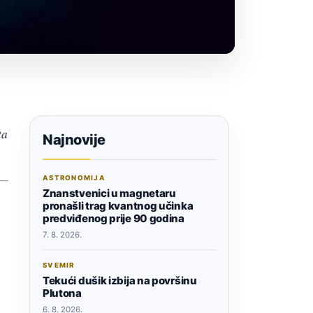
ta
Najnovije
ASTRONOMIJA
Znanstvenici u magnetaru
pronašli trag kvantnog učinka
predviđenog prije 90 godina
7. 8. 2026.
.
SVEMIR
Tekući dušik izbija na površinu
Plutona
6. 8. 2026.