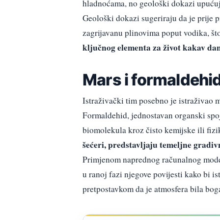
hladnoćama, no geološki dokazi upućuju 
Geološki dokazi sugeriraju da je prije 
zagrijavanu plinovima poput vodika, št
ključnog elementa za život kakav da
Mars i formaldehid
Istraživački tim posebno je istraživao
Formaldehid, jednostavan organski spoj
biomolekula kroz čisto kemijske ili fiz
šećeri, predstavljaju temeljne gradi
Primjenom naprednog računalnog modela
u ranoj fazi njegove povijesti kako bi is
pretpostavkom da je atmosfera bila bo