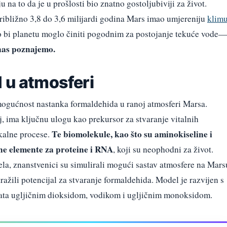
na to da je u prošlosti bio znatno gostoljubiviji za život.
približno 3,8 do 3,6 milijardi godina Mars imao umjereniju
klim
o bi planetu moglo činiti pogodnim za postojanje tekuće vode—
nas poznajemo.
 u atmosferi
 mogućnost nastanka formaldehida u ranoj atmosferi Marsa.
, ima ključnu ulogu kao prekursor za stvaranje vitalnih
Te biomolekule, kao što su aminokiseline i
ikalne procese.
vne elemente za proteine i RNA
, koji su neophodni za život.
, znanstvenici su simulirali mogući sastav atmosfere na Mars
tražili potencijal za stvaranje formaldehida. Model je razvijen s
gata ugljičnim dioksidom, vodikom i ugljičnim monoksidom.