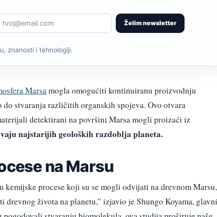
Želim newsletter
, znanosti i tehnologiji.
mosfera Marsa
mogla omogućiti kontinuiranu proizvodnju
o do stvaranja različitih organskih spojeva. Ovo otvara
erijali detektirani na površini Marsa mogli proizaći iz
vaju najstarijih geoloških razdoblja planeta.
rocese na Marsu
 u kemijske procese koji su se mogli odvijati na drevnom Marsu,
 drevnog života na planetu,” izjavio je Shungo Koyama, glavn
su pogodovali stvaranju biomolekula, ova studija proširuje naše