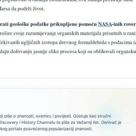
rsa da podrži život.
zirati geološke podatke prikupljene pomoću
NASA
-inih rove
rošire svoje razumijevanje organskih materijala prisutnih u ran
ekivanih ugljičnih izotopa drevnog formaldehida s podacima i
aju dobivanju jasnije slike procesa koji su oblikovali organsk
oji piše o znanosti, svemiru i povijesti. Gostuje kao stručni
scovery i History Channelu te piše za Večernji list. Osnivač je
kog portala posvećenog popularizaciji znanosti.