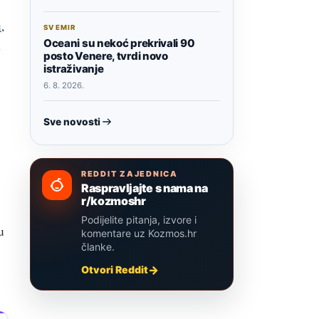
u
,
SVEMIR
Oceani su nekoć prekrivali 90
posto Venere, tvrdi novo
istraživanje
6. 8. 2026.
Sve novosti
REDDIT ZAJEDNICA
Raspravljajte s nama na
r/kozmoshr
Podijelite pitanja, izvore i
u
komentare uz Kozmos.hr
članke.
Otvori Reddit