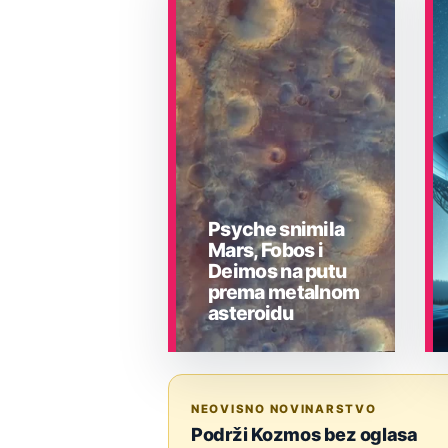
Psyche snimila
Mars, Fobos i
Deimos na putu
prema metalnom
asteroidu
ASTRONOMIJA
NEOVISNO NOVINARSTVO
Podrži Kozmos bez oglasa