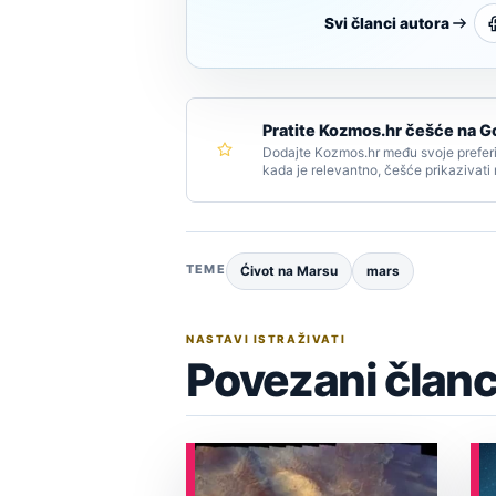
Svi članci autora
Pratite Kozmos.hr češće na G
Dodajte Kozmos.hr među svoje preferi
kada je relevantno, češće prikazivati
TEME
Ćivot na Marsu
mars
NASTAVI ISTRAŽIVATI
Povezani članc