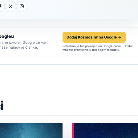
oogleu
Dodaj Kozmos.hr na Google
rane izvore i Google će vam,
Potrebno je biti prijavljen na Google račun. Odabir
 naše najnovije članke.
možete promijeniti u bilo kojem trenutku.
i