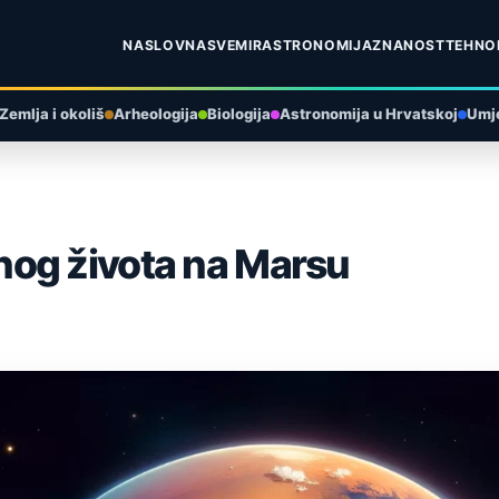
NASLOVNA
SVEMIR
ASTRONOMIJA
ZNANOST
TEHNO
Zemlja i okoliš
Arheologija
Biologija
Astronomija u Hrvatskoj
Umje
nog života na Marsu