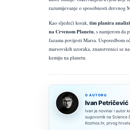
razumijevanje o sposobnosti drevnog Ma
tim planira anali
Kao sljedeći korak,
na Crvenom Planetu
, s namjerom da p
fazama povijesti Marsa. Usporedbom oč
marsovskih uzoraka, znanstvenici se nad
kemiju na planetu.
O AUTORU
Ivan Petričević
Ivan je novinar i autor k
sugovornik na Science Di
Kozmos.hr, prvog hrvats