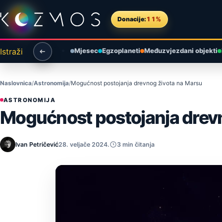
Preskoči na sadržaj
Donacije:
11%
Istraži
Mjesec
Egzoplaneti
Međuzvjezdani objekti
Naslovnica
Astronomija
Mogućnost postojanja drevnog života na Marsu
ASTRONOMIJA
Mogućnost postojanja drev
Ivan Petričević
28. veljače 2024.
3 min čitanja