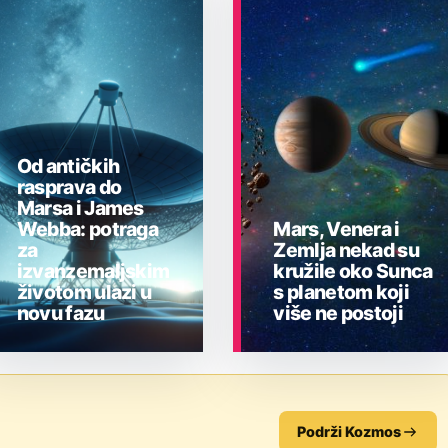
Od antičkih
rasprava do
Marsa i James
Webba: potraga
Mars, Venera i
za
Zemlja nekad su
izvanzemaljskim
kružile oko Sunca
životom ulazi u
s planetom koji
novu fazu
više ne postoji
ASTRONOMIJA
ASTRONOMIJA
Podrži Kozmos