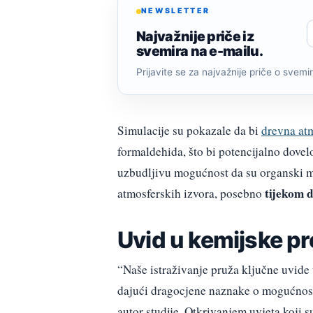
NEWSLETTER
Najvažnije priče iz
svemira na e-mailu.
Prijavite se za najvažnije priče o svemiru
Simulacije su pokazale da bi
drevna at
formaldehida, što bi potencijalno dovel
uzbudljivu mogućnost da su organski mat
tijekom d
atmosferskih izvora, posebno
Uvid u kemijske p
“Naše istraživanje pruža ključne uvide
dajući dragocjene naznake o mogućnosti
autor studije. Otkrivanjem uvjeta koji 