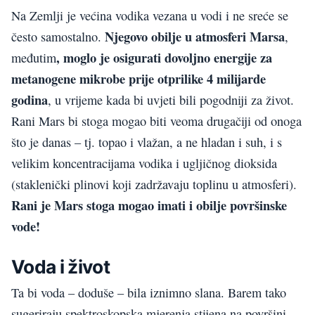
Na Zemlji je većina vodika vezana u vodi i ne sreće se
Njegovo obilje u atmosferi Marsa
često samostalno.
,
, moglo je osigurati dovoljno energije za
međutim
metanogene mikrobe prije otprilike 4 milijarde
godina
, u vrijeme kada bi uvjeti bili pogodniji za život.
Rani Mars bi stoga mogao biti veoma drugačiji od onoga
što je danas – tj. topao i vlažan, a ne hladan i suh, i s
velikim koncentracijama vodika i ugljičnog dioksida
(staklenički plinovi koji zadržavaju toplinu u atmosferi).
Rani je Mars stoga mogao imati i obilje površinske
vode!
Voda i život
Ta bi voda – doduše – bila iznimno slana. Barem tako
sugeriraju spektroskopska mjerenja stijena na površini