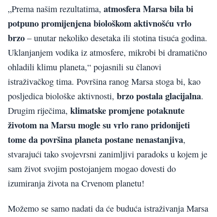
atmosfera Marsa bila bi
„Prema našim rezultatima,
potpuno promijenjena biološkom aktivnošću vrlo
brzo
– unutar nekoliko desetaka ili stotina tisuća godina.
Uklanjanjem vodika iz atmosfere, mikrobi bi dramatično
ohladili klimu planeta,“ pojasnili su članovi
istraživačkog tima. Površina ranog Marsa stoga bi, kao
brzo postala glacijalna
posljedica biološke aktivnosti,
.
klimatske promjene potaknute
Drugim riječima,
životom na Marsu mogle su vrlo rano pridonijeti
tome da površina planeta postane nenastanjiva
,
stvarajući tako svojevrsni zanimljivi paradoks u kojem je
sam život svojim postojanjem mogao dovesti do
izumiranja života na Crvenom planetu!
Možemo se samo nadati da će buduća istraživanja Marsa