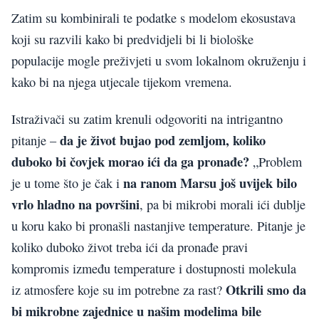
Zatim su kombinirali te podatke s modelom ekosustava
koji su razvili kako bi predvidjeli bi li biološke
populacije mogle preživjeti u svom lokalnom okruženju i
kako bi na njega utjecale tijekom vremena.
Istraživači su zatim krenuli odgovoriti na intrigantno
da je život bujao pod zemljom, koliko
pitanje –
duboko bi čovjek morao ići da ga pronađe?
„Problem
na ranom Marsu još uvijek bilo
je u tome što je čak i
vrlo hladno na površini
, pa bi mikrobi morali ići dublje
u koru kako bi pronašli nastanjive temperature. Pitanje je
koliko duboko život treba ići da pronađe pravi
kompromis između temperature i dostupnosti molekula
Otkrili smo da
iz atmosfere koje su im potrebne za rast?
bi mikrobne zajednice u našim modelima bile