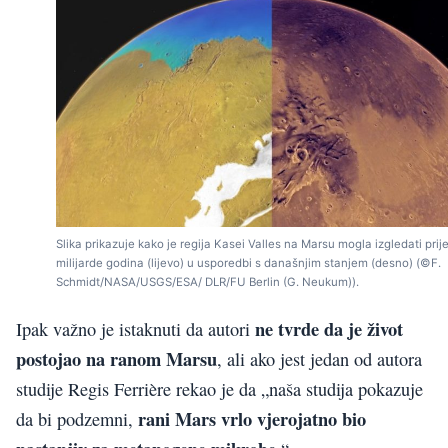
Slika prikazuje kako je regija Kasei Valles na Marsu mogla izgledati prije 
milijarde godina (lijevo) u usporedbi s današnjim stanjem (desno) (©F.
Schmidt/NASA/USGS/ESA/ DLR/FU Berlin (G. Neukum)).
ne tvrde da je život
Ipak važno je istaknuti da autori
postojao na ranom Marsu
, ali ako jest jedan od autora
studije Regis Ferrière rekao je da „naša studija pokazuje
rani Mars vrlo vjerojatno bio
da bi podzemni,