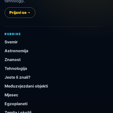
tehnologiji.
Prijavi se
RUBRIKE
Svemir
Astronomija
Znanost
Tehnologija
Jeste li znali?
Međuzvjezdani objekti
Mjesec
Egzoplaneti
Zemlja i okoliš