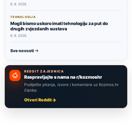
8. 8. 2026.
TEHNOLOGIJA
Mogli bismo uskoro imati tehnologiju za put do
drugih zvjezdanih sustava
8. 8. 2026.
Sve novosti
REDDIT ZAJEDNICA
Raspravljajte s nama na r/kozmoshr
Podijelite pitanja, izvore i komentare uz Kozmos.hr
članke.
Otvori Reddit