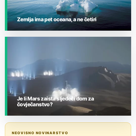
Zemlja ima pet oceana, a ne četiri
JESTE LI ZNALI?
Je li Mars zaista sljedeći dom za
čovječanstvo?
JESTE LI ZNALI?
NEOVISNO NOVINARSTVO