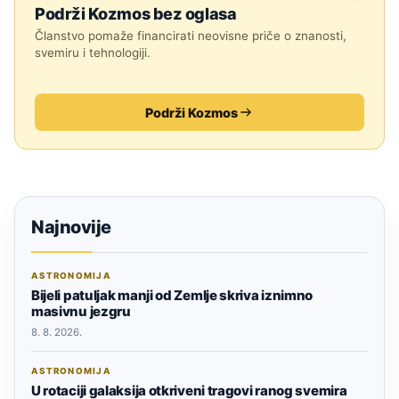
Podrži Kozmos bez oglasa
Članstvo pomaže financirati neovisne priče o znanosti,
svemiru i tehnologiji.
Podrži Kozmos
Najnovije
ASTRONOMIJA
Bijeli patuljak manji od Zemlje skriva iznimno
masivnu jezgru
8. 8. 2026.
ASTRONOMIJA
U rotaciji galaksija otkriveni tragovi ranog svemira