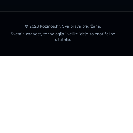
© 2026 Kozmos.hr. Sva prava pridržana.
Svemir, znanost, tehnologija i velike ideje za znatiželjne
čitatelje.