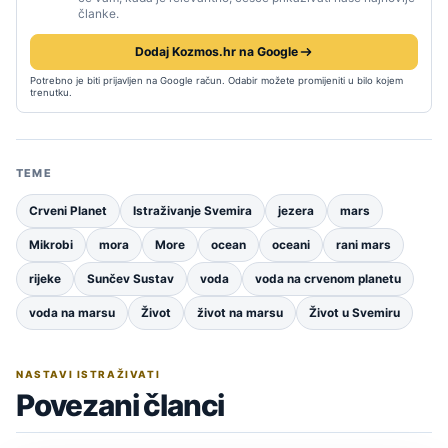
članke.
Dodaj Kozmos.hr na Google
Potrebno je biti prijavljen na Google račun. Odabir možete promijeniti u bilo kojem
trenutku.
TEME
Crveni Planet
Istraživanje Svemira
jezera
mars
Mikrobi
mora
More
ocean
oceani
rani mars
rijeke
Sunčev Sustav
voda
voda na crvenom planetu
voda na marsu
Život
život na marsu
Život u Svemiru
NASTAVI ISTRAŽIVATI
Povezani članci