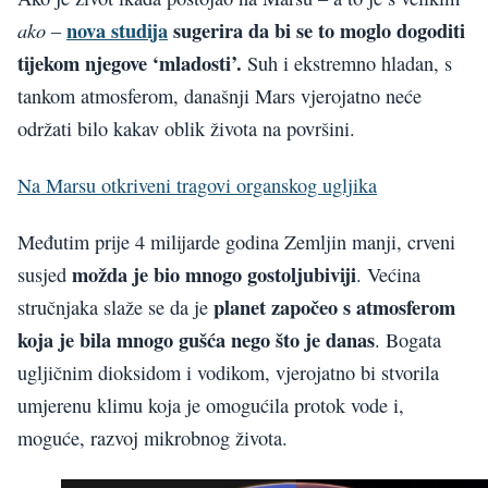
nova studija
sugerira da bi se to moglo dogoditi
ako
–
tijekom njegove ‘mladosti’.
Suh i ekstremno hladan, s
tankom atmosferom, današnji Mars vjerojatno neće
održati bilo kakav oblik života na površini.
Na Marsu otkriveni tragovi organskog ugljika
Međutim prije 4 milijarde godina Zemljin manji, crveni
možda je bio mnogo gostoljubiviji
susjed
. Većina
planet započeo s atmosferom
stručnjaka slaže se da je
koja je bila mnogo gušća nego što je danas
. Bogata
ugljičnim dioksidom i vodikom, vjerojatno bi stvorila
umjerenu klimu koja je omogućila protok vode i,
moguće, razvoj mikrobnog života.