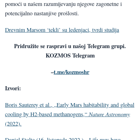
pomoći u našem razumijevanju njegove zagonetne i
potencijalno nastanjive prošlosti.
Drevnim Marsom ‘tekli’ su ledenjaci, tvrdi studija
Pridružite se raspravi u našoj Telegram grupi.
KOZMOS Telegram
–
t.me/kozmoshr
Izvori:
Boris Sauterey et al., „Early Mars habitability and global
Nature Astronomy
cooling by H2-based methanogens,“
(2022).
Daniel Stolte (16. listopada 2022.), „Life may have