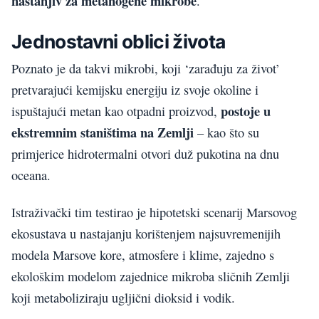
nastanjiv za metanogene mikrobe
.“
Jednostavni oblici života
Poznato je da takvi mikrobi, koji ‘zarađuju za život’
pretvarajući kemijsku energiju iz svoje okoline i
postoje u
ispuštajući metan kao otpadni proizvod,
ekstremnim staništima na Zemlji
– kao što su
primjerice hidrotermalni otvori duž pukotina na dnu
oceana.
Istraživački tim testirao je hipotetski scenarij Marsovog
ekosustava u nastajanju korištenjem najsuvremenijih
modela Marsove kore, atmosfere i klime, zajedno s
ekološkim modelom zajednice mikroba sličnih Zemlji
koji metaboliziraju ugljični dioksid i vodik.