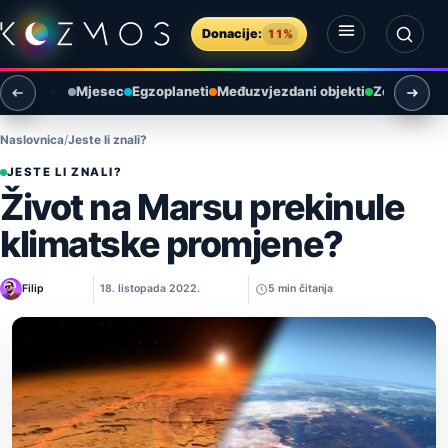
Preskoči na sadržaj
Donacije:
11%
Otvori izbornik
Otvori pretragu
Mjesec
Egzoplaneti
Međuzvjezdani objekti
Zemlja i ok
Naslovnica
Jeste li znali?
JESTE LI ZNALI?
Život na Marsu prekinule
klimatske promjene?
Filip
18. listopada 2022.
5 min čitanja