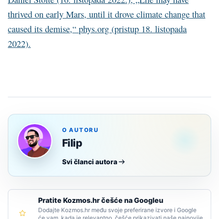
thrived on early Mars, until it drove climate change that
caused its demise,“ phys.org (pristup 18. listopada
2022).
O AUTORU
Filip
Svi članci autora
Pratite Kozmos.hr češće na Googleu
Dodajte Kozmos.hr među svoje preferirane izvore i Google
će vam, kada je relevantno, češće prikazivati naše najnovije