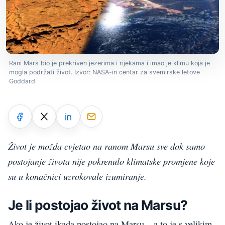
Rani Mars bio je prekriven jezerima i rijekama i imao je klimu koja je
mogla podržati život. Izvor: NASA-in centar za svemirske letove
Goddard
Život je možda cvjetao na ranom Marsu sve dok samo
postojanje života nije pokrenulo klimatske promjene koje
su u konačnici uzrokovale izumiranje.
Je li postojao život na Marsu?
Ako je život ikada postojao na Marsu – a to je s velikim