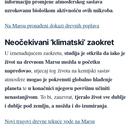
informaciju promjene atmosferskog sastava
uzrokovanu biološkom aktivnošću ovih mikroba
.
Na Marsu pronađeni dokazi drevnih poplava
Neočekivani ‘klimatski’ zaokret
studija je otkrila da iako je
U iznenađujućem zaokretu,
život na drevnom Marsu možda u početku
napredovao
, utjecaj tog života na kemijski sastav
mogao je pokrenuti globalno hlađenje
atmosfere
planeta
u konačnici njegovu površinu učiniti
te
nenastanjivom
tjeralo život sve dublje
. To bi, zauzvrat,
i dublje pod zemlju, a možda i do izumiranja
.
Novi tragovi drevne tekuće vode na Marsu