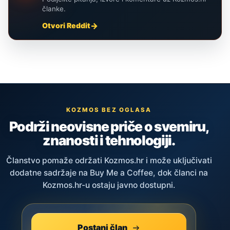
članke.
Otvori Reddit
KOZMOS BEZ OGLASA
Podrži neovisne priče o svemiru,
znanosti i tehnologiji.
Članstvo pomaže održati Kozmos.hr i može uključivati
dodatne sadržaje na Buy Me a Coffee, dok članci na
Kozmos.hr-u ostaju javno dostupni.
Postani član