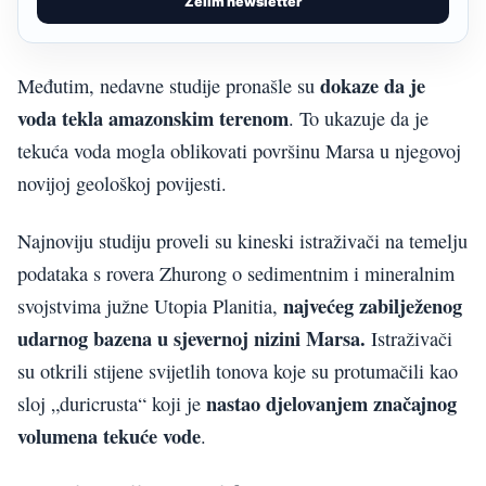
Želim newsletter
dokaze da je
Međutim, nedavne studije pronašle su
voda tekla amazonskim terenom
. To ukazuje da je
tekuća voda mogla oblikovati površinu Marsa u njegovoj
novijoj geološkoj povijesti.
Najnoviju studiju proveli su kineski istraživači na temelju
podataka s rovera Zhurong o sedimentnim i mineralnim
najvećeg zabilježenog
svojstvima južne Utopia Planitia,
udarnog bazena u sjevernoj nizini Marsa.
Istraživači
su otkrili stijene svijetlih tonova koje su protumačili kao
nastao djelovanjem značajnog
sloj „duricrusta“ koji je
volumena tekuće vode
.