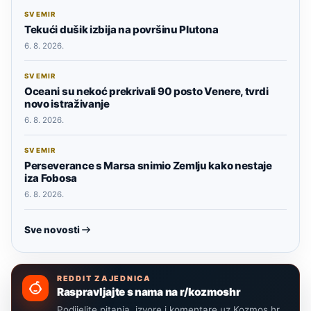
SVEMIR
Tekući dušik izbija na površinu Plutona
6. 8. 2026.
SVEMIR
Oceani su nekoć prekrivali 90 posto Venere, tvrdi
novo istraživanje
6. 8. 2026.
SVEMIR
Perseverance s Marsa snimio Zemlju kako nestaje
iza Fobosa
6. 8. 2026.
Sve novosti
REDDIT ZAJEDNICA
Raspravljajte s nama na r/kozmoshr
Podijelite pitanja, izvore i komentare uz Kozmos.hr