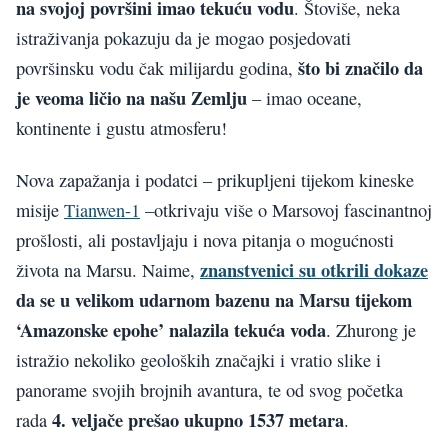
na svojoj površini imao tekuću vodu
. Štoviše, neka
istraživanja pokazuju da je mogao posjedovati
što bi značilo da
površinsku vodu čak milijardu godina,
je veoma ličio na našu Zemlju
– imao oceane,
kontinente i gustu atmosferu!
Nova zapažanja i podatci – prikupljeni tijekom kineske
misije
Tianwen-1
–otkrivaju više o Marsovoj fascinantnoj
prošlosti, ali postavljaju i nova pitanja o mogućnosti
znanstvenici su otkrili dokaze
života na Marsu. Naime,
da se u velikom udarnom bazenu na Marsu tijekom
‘Amazonske epohe’ nalazila tekuća voda
. Zhurong je
istražio nekoliko geoloških značajki i vratio slike i
panorame svojih brojnih avantura, te od svog početka
4. veljače prešao ukupno 1537 metara
rada
.