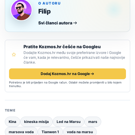
O AUTORU
Filip
Svi članci autora
Pratite Kozmos.hr češće na Googleu
Dodajte Kozmos.hr među svoje preferirane izvore i Google
će vam, kada je relevantno, češće prikazivati naše najnovije
članke.
Dodaj Kozmos.hr na Google
Potrebno je biti prijavljen na Google račun. Odabir možete promijeniti u bilo kojem
trenutku.
TEME
Kina
kineska misija
Led na Marsu
mars
marsova voda
Tianwen 1
voda na marsu