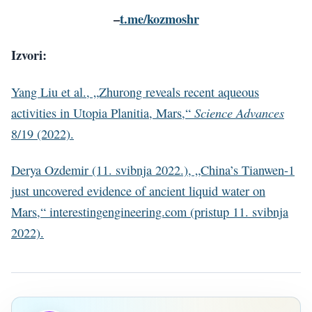
–
t.me/kozmoshr
Izvori:
Yang Liu et al., „Zhurong reveals recent aqueous
Science Advances
activities in Utopia Planitia, Mars,“
8/19 (2022).
Derya Ozdemir (11. svibnja 2022.), „China’s Tianwen-1
just uncovered evidence of ancient liquid water on
Mars,“ interestingengineering.com (pristup 11. svibnja
2022).