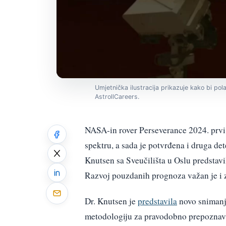
Umjetnička ilustracija prikazuje kako bi po
AstrollCareers.
NASA-in rover Perseverance 2024. prvi 
spektru, a sada je potvrđena i druga d
Knutsen sa Sveučilišta u Oslu predstav
Razvoj pouzdanih prognoza važan je i z
Dr. Knutsen je
predstavila
novo snimanje
metodologiju za pravodobno prepoznavan