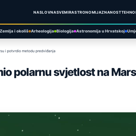
NASLOVNA
SVEMIR
ASTRONOMIJA
ZNANOST
TEHNO
Zemlja i okoliš
Arheologija
Biologija
Astronomija u Hrvatskoj
Umje
rsu i potvrdio metodu predviđanja
io polarnu svjetlost na Mars