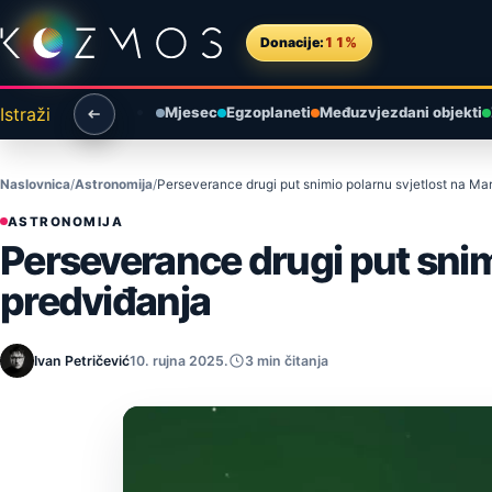
Preskoči na sadržaj
Donacije:
11%
Istraži
Mjesec
Egzoplaneti
Međuzvjezdani objekti
Naslovnica
Astronomija
Perseverance drugi put snimio polarnu svjetlost na Ma
ASTRONOMIJA
Perseverance drugi put snim
predviđanja
Ivan Petričević
10. rujna 2025.
3 min čitanja