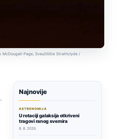
ex McDougall-Page, Sveučilište Strathclyde /
Najnovije
.
ASTRONOMIJA
U rotaciji galaksija otkriveni
tragovi ranog svemira
8. 8. 2026.