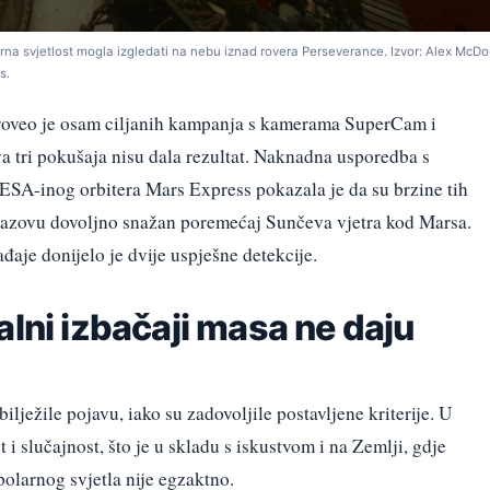
arna svjetlost mogla izgledati na nebu iznad rovera Perseverance. Izvor: Alex McDo
s.
proveo je osam ciljanih kampanja s kamerama SuperCam i
 tri pokušaja nisu dala rezultat. Naknadna usporedba s
A-inog orbitera Mars Express pokazala je da su brzine tih
zazovu dovoljno snažan poremećaj Sunčeva vjetra kod Marsa.
đaje donijelo je dvije uspješne detekcije.
lni izbačaji masa
ne daju
ilježile pojavu, iako su zadovoljile postavljene kriterije. U
 i slučajnost, što je u skladu s iskustvom i na Zemlji, gdje
olarnog svjetla nije egzaktno.