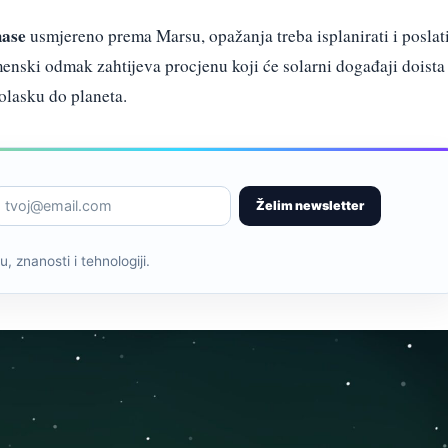
mase
usmjereno prema Marsu, opažanja treba isplanirati i poslat
emenski odmak zahtijeva procjenu koji će solarni događaji doista
dolasku do planeta.
Želim newsletter
, znanosti i tehnologiji.