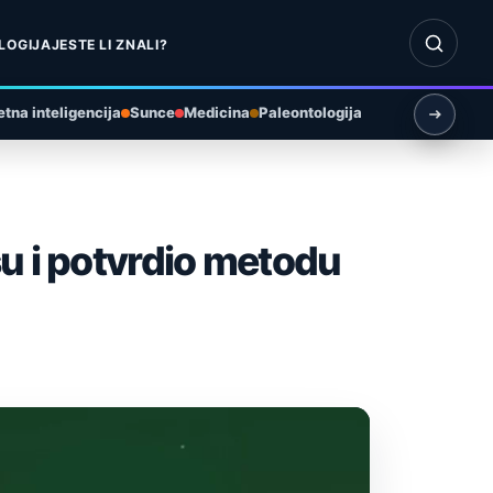
Otvori pr
LOGIJA
JESTE LI ZNALI?
tna inteligencija
Sunce
Medicina
Paleontologija
u i potvrdio metodu