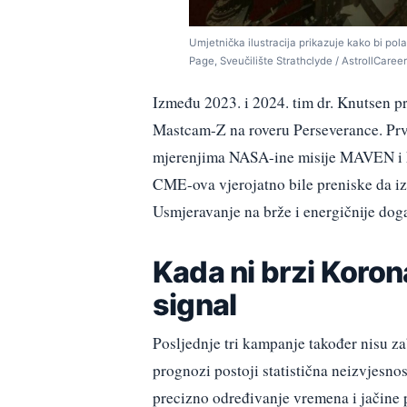
Umjetnička ilustracija prikazuje kako bi pol
Page, Sveučilište Strathclyde / AstrollCareer
Između 2023. i 2024. tim dr. Knutsen 
Mastcam-Z na roveru Perseverance. Prva
mjerenjima NASA-ine misije MAVEN i ES
CME-ova vjerojatno bile preniske da i
Usmjeravanje na brže i energičnije doga
Kada ni brzi
Korona
signal
Posljednje tri kampanje također nisu zab
prognozi postoji statistična neizvjesnost
precizno određivanje vremena i jačine p