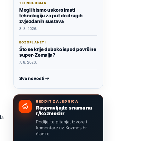
TEHNOLOGIJA
Mogli bismo uskoro imati
tehnologiju za put do drugih
zvjezdanih sustava
8. 8. 2026.
EGZOPLANETI
Što se krije duboko ispod površine
super-Zemalja?
7. 8. 2026.
Sve novosti
REDDIT ZAJEDNICA
Raspravljajte s nama na
r/kozmoshr
la
Podijelite pitanja, izvore i
komentare uz Kozmos.hr
članke.