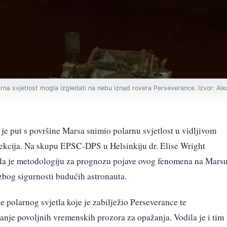
larna svjetlost mogla izgledati na nebu iznad rovera Perseverance. Izvor: Al
je put s površine Marsa snimio polarnu svjetlost u vidljivom
etekcija. Na skupu EPSC-DPS u Helsinkiju dr. Elise Wright
ila je metodologiju za prognozu pojave ovog fenomena na Marsu
bog sigurnosti budućih astronauta.
 polarnog svjetla koje je zabilježio Perseverance te
je povoljnih vremenskih prozora za opažanja. Vodila je i tim