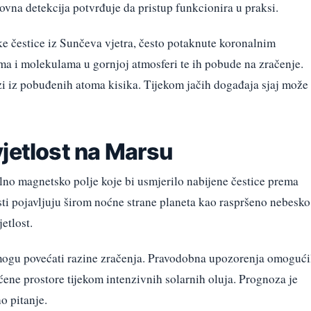
novna detekcija potvrđuje da pristup funkcionira u praksi.
ke čestice iz Sunčeva vjetra, često potaknute koronalnim
a i molekulama u gornjoj atmosferi te ih pobude na zračenje.
zi iz pobuđenih atoma kisika. Tijekom jačih događaja sjaj može
vjetlost na Marsu
no magnetsko polje koje bi usmjerilo nabijene čestice prema
sti pojavljuju širom noćne strane planeta kao raspršeno nebesko
etlost.
j mogu povećati razine zračenja. Pravodobna upozorenja omogući
ićene prostore tijekom intenzivnih solarnih oluja. Prognoza je
o pitanje.