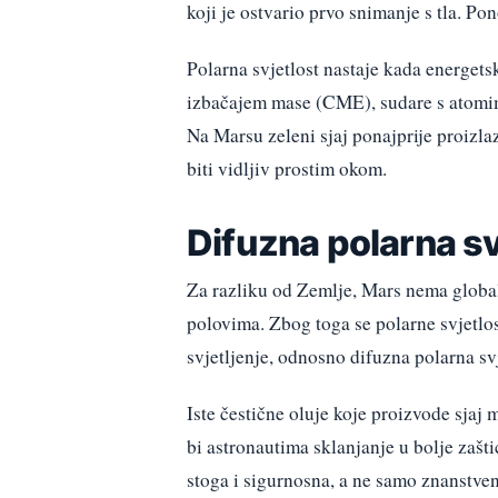
koji je ostvario prvo snimanje s tla. Po
Polarna svjetlost nastaje kada energets
izbačajem mase (CME), sudare s atomim
Na Marsu zeleni sjaj ponajprije proizla
biti vidljiv prostim okom.
Difuzna polarna s
Za razliku od Zemlje, Mars nema global
polovima. Zbog toga se polarne svjetlo
svjetljenje, odnosno difuzna polarna svj
Iste čestične oluje koje proizvode sja
bi astronautima sklanjanje u bolje zašt
stoga i sigurnosna, a ne samo znanstven