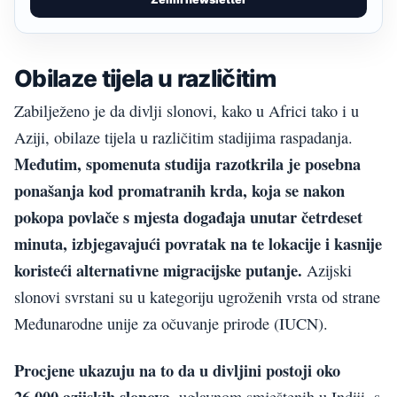
Obilaze tijela u različitim
Zabilježeno je da divlji slonovi, kako u Africi tako i u
Aziji, obilaze tijela u različitim stadijima raspadanja.
Međutim, spomenuta studija razotkrila je posebna
ponašanja kod promatranih krda, koja se nakon
pokopa povlače s mjesta događaja unutar četrdeset
minuta, izbjegavajući povratak na te lokacije i kasnije
koristeći alternativne migracijske putanje.
Azijski
slonovi svrstani su u kategoriju ugroženih vrsta od strane
Međunarodne unije za očuvanje prirode (IUCN).
Procjene ukazuju na to da u divljini postoji oko
26.000 azijskih slonova
, uglavnom smještenih u Indiji, s