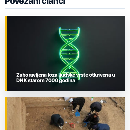
Povezani članci
Zaboravljena loza ljudske vrste otkrivena u
DNK starom 7000 godina
ZNANOST