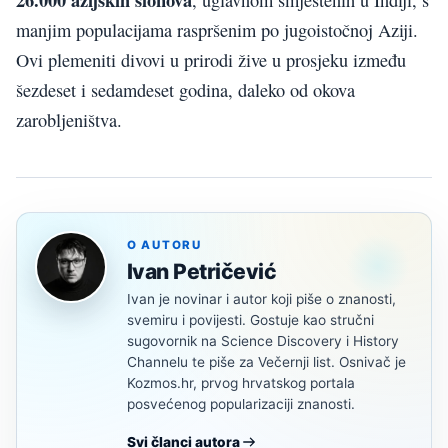
manjim populacijama raspršenim po jugoistočnoj Aziji.
Ovi plemeniti divovi u prirodi žive u prosjeku između
šezdeset i sedamdeset godina, daleko od okova
zarobljeništva.
O AUTORU
Ivan Petričević
Ivan je novinar i autor koji piše o znanosti,
svemiru i povijesti. Gostuje kao stručni
sugovornik na Science Discovery i History
Channelu te piše za Večernji list. Osnivač je
Kozmos.hr, prvog hrvatskog portala
posvećenog popularizaciji znanosti.
Svi članci autora