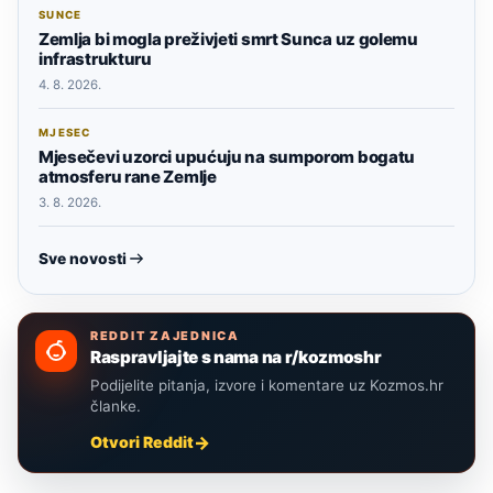
SUNCE
Zemlja bi mogla preživjeti smrt Sunca uz golemu
infrastrukturu
4. 8. 2026.
MJESEC
Mjesečevi uzorci upućuju na sumporom bogatu
atmosferu rane Zemlje
3. 8. 2026.
Sve novosti
REDDIT ZAJEDNICA
Raspravljajte s nama na r/kozmoshr
Podijelite pitanja, izvore i komentare uz Kozmos.hr
članke.
Otvori Reddit