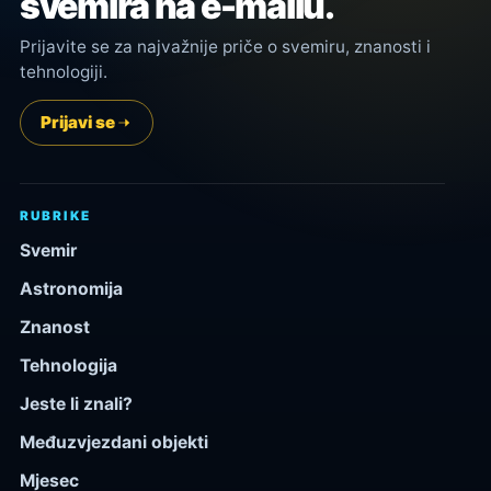
svemira na e-mailu.
Prijavite se za najvažnije priče o svemiru, znanosti i
tehnologiji.
Prijavi se
RUBRIKE
Svemir
Astronomija
Znanost
Tehnologija
Jeste li znali?
Međuzvjezdani objekti
Mjesec