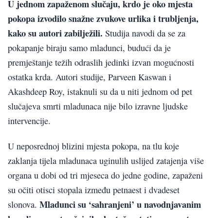
U jednom zapaženom slučaju, krdo je oko mjesta
pokopa izvodilo snažne zvukove urlika i trubljenja,
kako su autori zabilježili.
Studija navodi da se za
pokapanje biraju samo mladunci, budući da je
premještanje težih odraslih jedinki izvan mogućnosti
ostatka krda. Autori studije, Parveen Kaswan i
Akashdeep Roy, istaknuli su da u niti jednom od pet
slučajeva smrti mladunaca nije bilo izravne ljudske
intervencije.
U neposrednoj blizini mjesta pokopa, na tlu koje
zaklanja tijela mladunaca uginulih uslijed zatajenja više
organa u dobi od tri mjeseca do jedne godine, zapaženi
su očiti otisci stopala između petnaest i dvadeset
Mladunci su ‘sahranjeni’ u navodnjavanim
slonova.