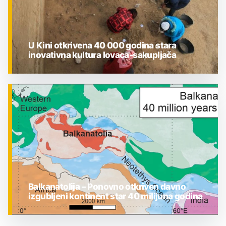
U Kini otkrivena 40 000 godina stara
inovativna kultura lovaca-sakupljača
ZNANOST
Balkanatolija – Ponovno otkriven davno
izgubljeni kontinent star 40 milijuna godina