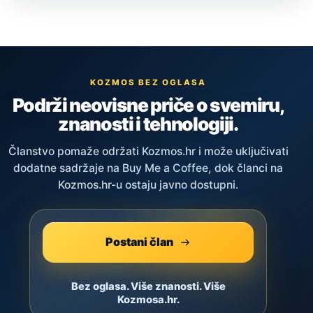
KOZMOS BEZ OGLASA
Podrži neovisne priče o svemiru,
znanosti i tehnologiji.
Članstvo pomaže održati Kozmos.hr i može uključivati
dodatne sadržaje na Buy Me a Coffee, dok članci na
Kozmos.hr-u ostaju javno dostupni.
Postani član
Bez oglasa. Više znanosti. Više
Kozmosa.hr.