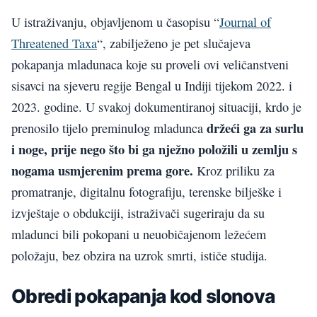
U istraživanju, objavljenom u časopisu “
Journal of
Threatened Taxa
“, zabilježeno je pet slučajeva
pokapanja mladunaca koje su proveli ovi veličanstveni
sisavci na sjeveru regije Bengal u Indiji tijekom 2022. i
2023. godine. U svakoj dokumentiranoj situaciji, krdo je
držeći ga za surlu
prenosilo tijelo preminulog mladunca
i noge, prije nego što bi ga nježno položili u zemlju s
nogama usmjerenim prema gore.
Kroz priliku za
promatranje, digitalnu fotografiju, terenske bilješke i
izvještaje o obdukciji, istraživači sugeriraju da su
mladunci bili pokopani u neuobičajenom ležećem
položaju, bez obzira na uzrok smrti, ističe studija.
Obredi pokapanja kod slonova