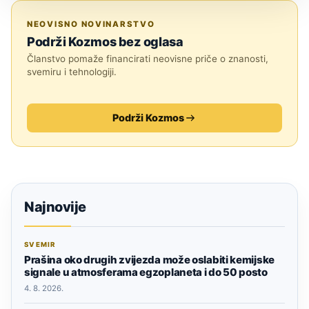
ZNANOST
NEOVISNO NOVINARSTVO
Podrži Kozmos bez oglasa
Članstvo pomaže financirati neovisne priče o znanosti,
svemiru i tehnologiji.
Podrži Kozmos
Najnovije
SVEMIR
Prašina oko drugih zvijezda može oslabiti kemijske
signale u atmosferama egzoplaneta i do 50 posto
4. 8. 2026.