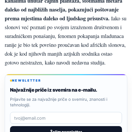
kanalima unutar čajnih plantaža, stotinama metara
daleko od najbližih naselja, pokazujući poštovanje
prema mjestima daleko od ljudskog prisustva.
Iako su
slonovi već poznati po svojem izraženom društvenom i
suradničkom ponašanju, fenomen pokapanja mladunaca
ranije je bio tek površno proučavan kod afričkih slonova,
dok je kod njihovih manjih azijskih srodnika ostao
gotovo neistražen, kako navodi nedavna studija.
NEWSLETTER
Najvažnije priče iz svemira na e-mailu.
Prijavite se za najvažnije priče o svemiru, znanosti i
tehnologiji.
Želim newsletter