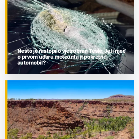
ZNANOST
Nešto je rastopilo vjetrobran Tesle. Je li riječ
o prvom udaru meteorita u pokretni
automobil?
ZNANOST