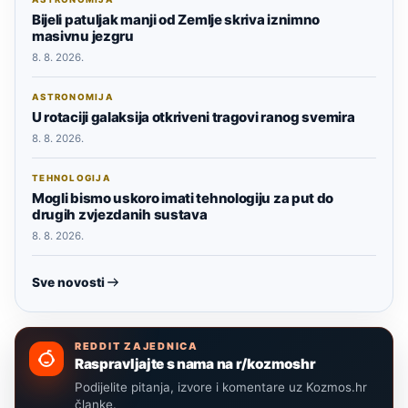
Bijeli patuljak manji od Zemlje skriva iznimno
masivnu jezgru
8. 8. 2026.
ASTRONOMIJA
U rotaciji galaksija otkriveni tragovi ranog svemira
8. 8. 2026.
TEHNOLOGIJA
Mogli bismo uskoro imati tehnologiju za put do
drugih zvjezdanih sustava
8. 8. 2026.
Sve novosti
REDDIT ZAJEDNICA
Raspravljajte s nama na r/kozmoshr
Podijelite pitanja, izvore i komentare uz Kozmos.hr
članke.