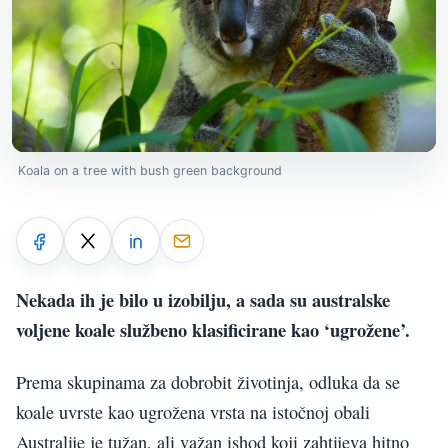
Koala on a tree with bush green background
Nekada ih je bilo u izobilju, a sada su australske
voljene koale službeno klasificirane kao ‘ugrožene’.
Prema skupinama za dobrobit životinja, odluka da se
koale uvrste kao ugrožena vrsta na istočnoj obali
Australije je tužan, ali važan ishod koji zahtijeva hitno