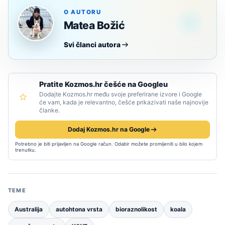
O AUTORU
Matea Božić
Svi članci autora
Pratite Kozmos.hr češće na Googleu
Dodajte Kozmos.hr među svoje preferirane izvore i Google
će vam, kada je relevantno, češće prikazivati naše najnovije
članke.
Dodaj Kozmos.hr na Google
Potrebno je biti prijavljen na Google račun. Odabir možete promijeniti u bilo kojem
trenutku.
TEME
Australija
autohtona vrsta
bioraznolikost
koala