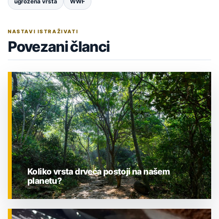
ugrožena vrsta
WWF
NASTAVI ISTRAŽIVATI
Povezani članci
Koliko vrsta drveća postoji na našem
planetu?