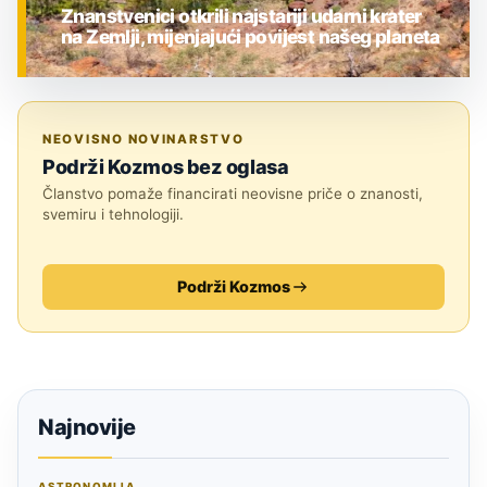
Znanstvenici otkrili najstariji udarni krater
na Zemlji, mijenjajući povijest našeg planeta
ZNANOST
NEOVISNO NOVINARSTVO
Podrži Kozmos bez oglasa
Članstvo pomaže financirati neovisne priče o znanosti,
svemiru i tehnologiji.
Podrži Kozmos
Najnovije
ASTRONOMIJA