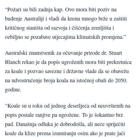
“Požari su bili zadnja kap. Ovo mora biti poziv na
buđenje Australiji i vladi da krenu mnogo brže u zaštiti
kritičnog staništa od razvoja i čišćenja zemljišta i
ozbiljno se pozabave utjecajima klimatskih promjena.”
Australski znanstvenik za očuvanje prirode dr. Stuart
Blanch rekao je da popis ugroženih mora biti prekretnica
za koale i pozvao savezne i državne vlade da se obavežu
na udvostručenje broja koala na istočnoj obali do 2050.
godine.
“Koale su u roku od jednog desetljeća od neuvrštenih na
popis postale ranjive pa ugrožene. To je šokantno brz
pad. Današnja odluka je dobrodošla, ali neće spriječiti
koale da klize prema izumiranju osim ako je prate jači