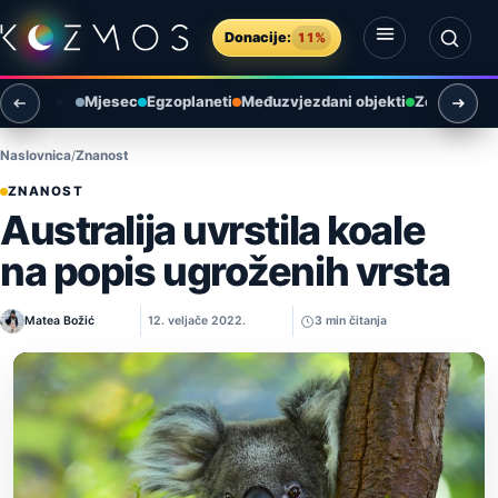
Preskoči na sadržaj
Donacije:
11%
Otvori izbornik
Otvori pretragu
Mjesec
Egzoplaneti
Međuzvjezdani objekti
Zemlja i ok
Naslovnica
Znanost
ZNANOST
Australija uvrstila koale
na popis ugroženih vrsta
Matea Božić
12. veljače 2022.
3 min čitanja