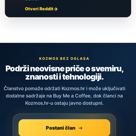
Otvori Reddit
KOZMOS BEZ OGLASA
Podrži neovisne priče o svemiru,
znanosti i tehnologiji.
Članstvo pomaže održati Kozmos.hr i može uključivati
dodatne sadržaje na Buy Me a Coffee, dok članci na
Kozmos.hr-u ostaju javno dostupni.
Postani član