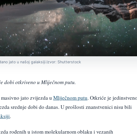
dano jato u našoj galaksiji.Izvor: Shutterstock
je dobi otkriveno u Mliječnom putu.
e masivno jato zvijezda u
Mliječnom putu
. Otkriće je jedinstven
ezda srednje dobi do danas. U prošlosti znanstvenici nisu bili
ksiji
.
ijezda rođenih u istom molekularnom oblaku i vezanih