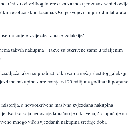
dno. Oni su od velikog interesa za znanost jer znanstvenici ovdj
jetkim evolucijskim fazama. Ovo je svojevrsni prirodni laborator
se-da-cujete-zvijezde-iz-nase-galaksije/
 nema takvih nakupina – takve su otkrivene samo u udaljenim
a.
setljeća takvi su predmeti otkriveni u našoj vlastitoj galaksiji.
jezdane nakupine stare manje od 25 milijuna godina ili potpun
la misterija, a novootkrivena masivna zvjezdana nakupina
je. Karika koja nedostaje konačno je otkrivena, što upućuje na
tkriveno mnogo više zvjezdanih nakupina srednje dobi.