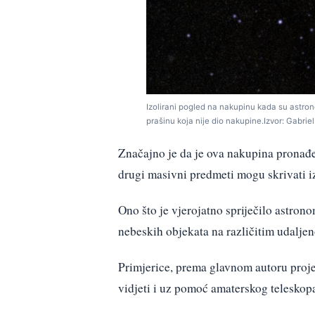
Izolirani pogled na nakupinu kada su astron
prašinu koja nije dio nakupine.Izvor: Gabrie
Značajno je da je ova nakupina pronađ
drugi masivni predmeti mogu skrivati iz
Ono što je vjerojatno spriječilo astrono
nebeskih objekata na različitim udaljen
Primjerice, prema glavnom autoru proje
vidjeti i uz pomoć amaterskog teleskopa