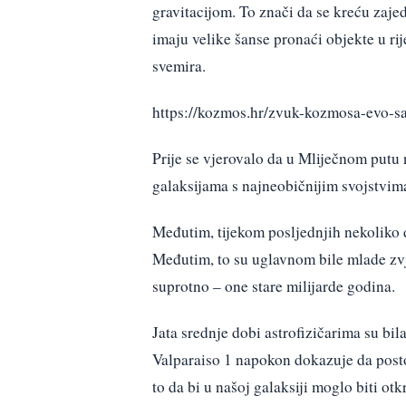
gravitacijom. To znači da se kreću zaje
imaju velike šanse pronaći objekte u ri
svemira.
https://kozmos.hr/zvuk-kozmosa-evo-san
Prije se vjerovalo da u Mliječnom putu
galaksijama s najneobičnijim svojstvim
Međutim, tijekom posljednjih nekoliko de
Međutim, to su uglavnom bile mlade zv
suprotno – one stare milijarde godina.
Jata srednje dobi astrofizičarima su bi
Valparaiso 1 napokon dokazuje da posto
to da bi u našoj galaksiji moglo biti o