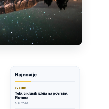
Najnovije
o
SVEMIR
Tekući dušik izbija na površinu
Plutona
6. 8. 2026.