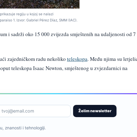
prikazuje regiju u kojoj se nalazi
raiso 1. Izvor: Gabriel Pérez Díaz, SMM (IAC).
tum i sadrži oko 15 000 zvijezda smještenih na udaljenosti od 7
ujući zajedničkom radu nekoliko
teleskopa
. Među njima su letjeli
 poput teleskopa Isaac Newton, smještenog u zvjezdarnici na
Želim newsletter
, znanosti i tehnologiji.