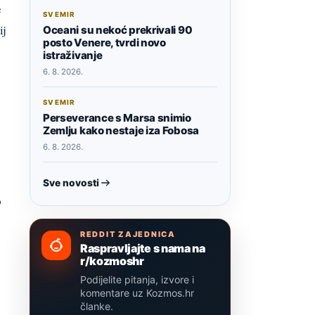
e
SVEMIR
ij
Oceani su nekoć prekrivali 90
posto Venere, tvrdi novo
istraživanje
6. 8. 2026.
SVEMIR
Perseverance s Marsa snimio
Zemlju kako nestaje iza Fobosa
6. 8. 2026.
Sve novosti
o
REDDIT ZAJEDNICA
Raspravljajte s nama na
r/kozmoshr
Podijelite pitanja, izvore i
komentare uz Kozmos.hr
članke.