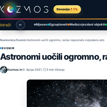
Preskoči na sadržaj
Donacije:
11%
Istraži
Mjesec
Egzoplaneti
Međuzvjezdani objekti
Naslovnica
Svemir
Astronomi uočili ogromno, ranije nepoznato zvjezdano jato
SVEMIR
Astronomi uočili ogromno, r
Kozmos.hr
3. lipnja 2021.
3 min čitanja