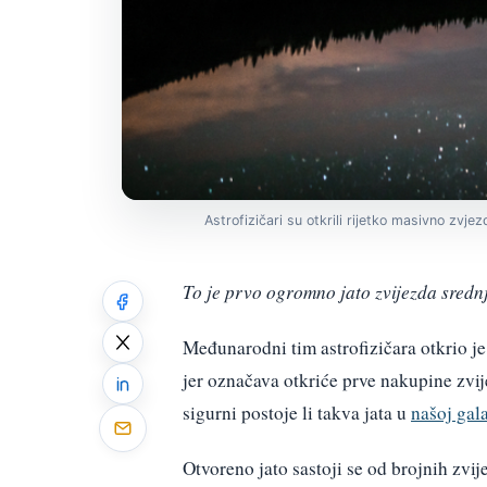
Astrofizičari su otkrili rijetko masivno zvjez
To je prvo ogromno jato zvijezda sredn
Međunarodni tim astrofizičara otkrio j
jer označava otkriće prve nakupine zvij
sigurni postoje li takva jata u
našoj gala
Otvoreno jato sastoji se od brojnih zv