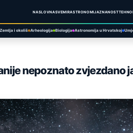
NASLOVNA
SVEMIR
ASTRONOMIJA
ZNANOST
TEHNO
Zemlja i okoliš
Arheologija
Biologija
Astronomija u Hrvatskoj
Umje
anije nepoznato zvjezdano j