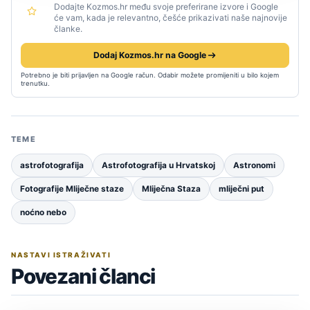
Dodajte Kozmos.hr među svoje preferirane izvore i Google
će vam, kada je relevantno, češće prikazivati naše najnovije
članke.
Dodaj Kozmos.hr na Google
Potrebno je biti prijavljen na Google račun. Odabir možete promijeniti u bilo kojem
trenutku.
TEME
astrofotografija
Astrofotografija u Hrvatskoj
Astronomi
Fotografije Mliječne staze
Mliječna Staza
mliječni put
noćno nebo
NASTAVI ISTRAŽIVATI
Povezani članci