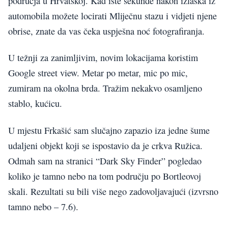
područja u Hrvatskoj. Kad iste sekunde nakon izlaska iz
automobila možete locirati Mliječnu stazu i vidjeti njene
obrise, znate da vas čeka uspješna noć fotografiranja.
U težnji za zanimljivim, novim lokacijama koristim
Google street view. Metar po metar, mic po mic,
zumiram na okolna brda. Tražim nekakvo osamljeno
stablo, kućicu.
U mjestu Frkašić sam slučajno zapazio iza jedne šume
udaljeni objekt koji se ispostavio da je crkva Ružica.
Odmah sam na stranici “Dark Sky Finder” pogledao
koliko je tamno nebo na tom području po Bortleovoj
skali. Rezultati su bili više nego zadovoljavajući (izvrsno
tamno nebo – 7.6).