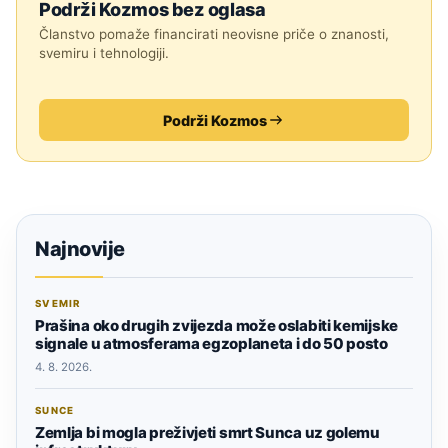
Podrži Kozmos bez oglasa
Članstvo pomaže financirati neovisne priče o znanosti,
svemiru i tehnologiji.
Podrži Kozmos
Najnovije
SVEMIR
Prašina oko drugih zvijezda može oslabiti kemijske
signale u atmosferama egzoplaneta i do 50 posto
4. 8. 2026.
SUNCE
Zemlja bi mogla preživjeti smrt Sunca uz golemu