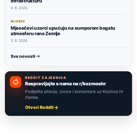
infrastrukturu
4. 8. 2026.
MJESEC
Mjesečevi uzorci upućuju na sumporom bogatu
atmosferu rane Zemlje
3. 8. 2026.
Sve novosti
REDDIT ZAJEDNICA
Raspravljajte s nama na r/kozmoshr
Podijelite pitanja, izvore i komentare uz Kozmos.hr
članke.
Otvori Reddit