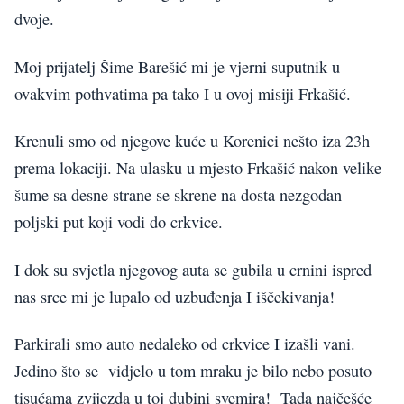
dvoje.
Moj prijatelj Šime Barešić mi je vjerni suputnik u
ovakvim pothvatima pa tako I u ovoj misiji Frkašić.
Krenuli smo od njegove kuće u Korenici nešto iza 23h
prema lokaciji. Na ulasku u mjesto Frkašić nakon velike
šume sa desne strane se skrene na dosta nezgodan
poljski put koji vodi do crkvice.
I dok su svjetla njegovog auta se gubila u crnini ispred
nas srce mi je lupalo od uzbuđenja I iščekivanja!
Parkirali smo auto nedaleko od crkvice I izašli vani.
Jedino što se vidjelo u tom mraku je bilo nebo posuto
tisućama zvijezda u toj dubini svemira! Tada najčešće