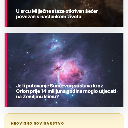
U srcu Mliječne staze otkriven šećer
povezan s nastankom života
ASTRONOMIJA
Je li putovanje Sunčevog sustava kroz
Orion prije 14 milijuna godina moglo utjecati
na Zemljinu klimu?
ASTRONOMIJA
NEOVISNO NOVINARSTVO