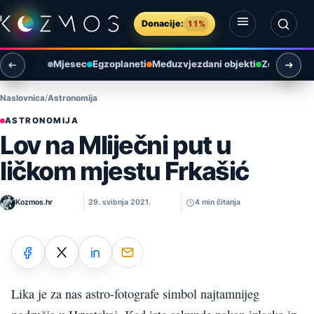
Preskoči na sadržaj
Donacije:
11%
Otvori izbornik
Otvori pretragu
Mjesec
Egzoplaneti
Međuzvjezdani objekti
Zemlja i ok
Naslovnica
Astronomija
ASTRONOMIJA
Lov na Mliječni put u
ličkom mjestu Frkašić
Kozmos.hr
29. svibnja 2021.
4 min čitanja
Lika je za nas astro-fotografe simbol najtamnijeg