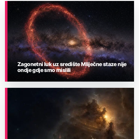
Zagonetni luk uz središte Mliječne staze nije
ondje gdje smo mislili
ASTRONOMIJA