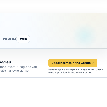
Web
PROFILI
oogleu
Dodaj Kozmos.hr na Google
rane izvore i Google će vam,
Potrebno je biti prijavljen na Google račun. Odabir
 naše najnovije članke.
možete promijeniti u bilo kojem trenutku.