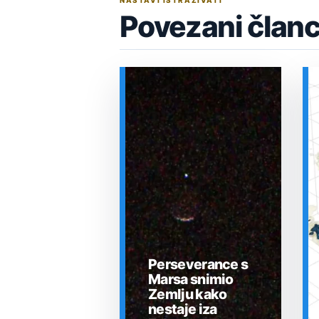
NASTAVI ISTRAŽIVATI
Povezani članc
Perseverance s
Marsa snimio
Zemlju kako
nestaje iza