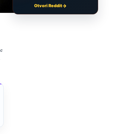
Otvori Reddit
je
o