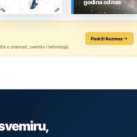
stanje
godina od nas
SVEMIR
SVEMIR
Podrži Kozmos
če o znanosti, svemiru i tehnologiji.
 svemiru,