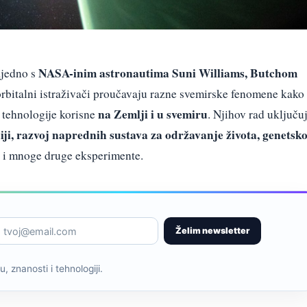
NASA-inim astronautima Suni Williams, Butchom
ajedno s
orbitalni istraživači proučavaju razne svemirske fenomene kako
na Zemlji i u svemiru
i tehnologije korisne
. Njihov rad uključu
iji, razvoj naprednih sustava za održavanje života, genetsk
i mnoge druge eksperimente.
Želim newsletter
, znanosti i tehnologiji.