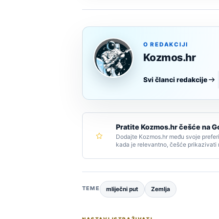
O REDAKCIJI
Kozmos.hr
Svi članci redakcije
Pratite Kozmos.hr češće na G
Dodajte Kozmos.hr među svoje preferi
kada je relevantno, češće prikazivati
TEME
mliječni put
Zemlja