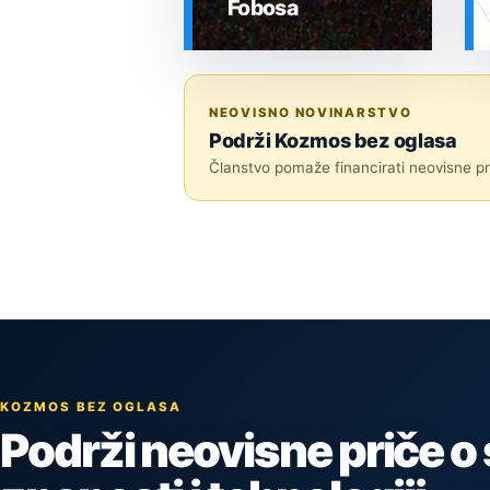
Fobosa
SVEMIR
NEOVISNO NOVINARSTVO
Podrži Kozmos bez oglasa
Članstvo pomaže financirati neovisne pri
KOZMOS BEZ OGLASA
Podrži neovisne priče o