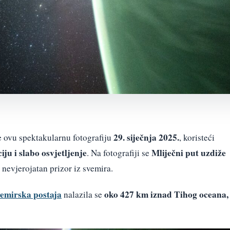
29. siječnja 2025.
e ovu spektakularnu fotografiju
, koristeći
ju i slabo osvjetljenje
Mliječni put uzdiže
. Na fotografiji se
i nevjerojatan prizor iz svemira.
emirska postaja
oko 427 km iznad Tihog oceana,
nalazila se