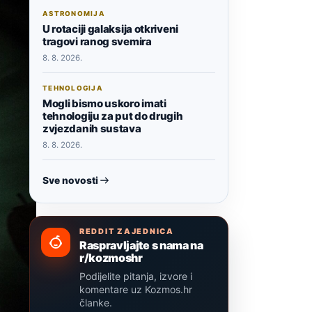
ASTRONOMIJA
U rotaciji galaksija otkriveni
tragovi ranog svemira
8. 8. 2026.
TEHNOLOGIJA
Mogli bismo uskoro imati
tehnologiju za put do drugih
zvjezdanih sustava
8. 8. 2026.
Sve novosti
REDDIT ZAJEDNICA
Raspravljajte s nama na
r/kozmoshr
Podijelite pitanja, izvore i
komentare uz Kozmos.hr
članke.