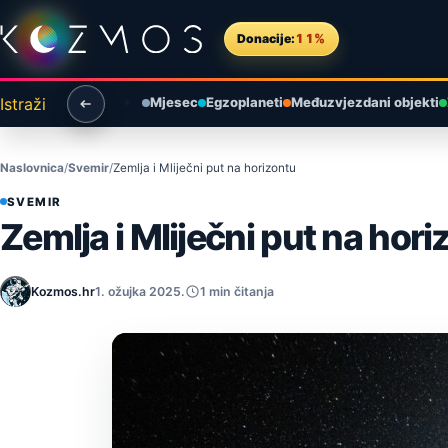
Preskoči na sadržaj
Donacije:
11%
Istraži
Mjesec
Egzoplaneti
Međuzvjezdani objekti
Naslovnica
Svemir
Zemlja i Mliječni put na horizontu
SVEMIR
Zemlja i Mliječni put na hori
Kozmos.hr
1. ožujka 2025.
1 min čitanja