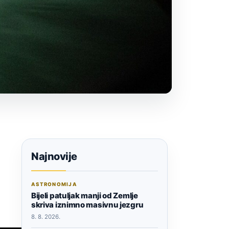
Najnovije
ASTRONOMIJA
Bijeli patuljak manji od Zemlje
skriva iznimno masivnu jezgru
8. 8. 2026.