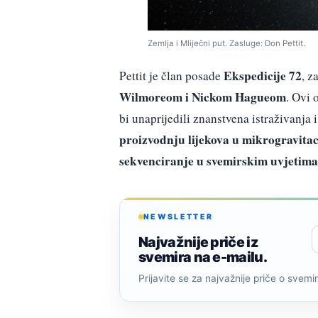
Zemlja i Mliječni put. Zasluge: Don Pettit.
Ekspedicije 72
Pettit je član posade
, z
Wilmoreom i Nickom Hagueom
. Ovi 
bi unaprijedili znanstvena istraživanja 
proizvodnju lijekova u mikrogravitac
sekvenciranje u svemirskim uvjetima
NEWSLETTER
Najvažnije priče iz
svemira na e-mailu.
Prijavite se za najvažnije priče o svemiru