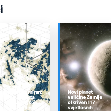
i
Prostor oko
Sunca nije miran:
Novi planet
nova 3D karta
veličine Zemlje
otkrila plin koji
otkriven 117
stalno mijenja
svjetlosnih