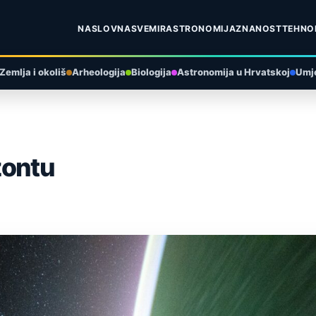
NASLOVNA
SVEMIR
ASTRONOMIJA
ZNANOST
TEHNO
Zemlja i okoliš
Arheologija
Biologija
Astronomija u Hrvatskoj
Umje
zontu