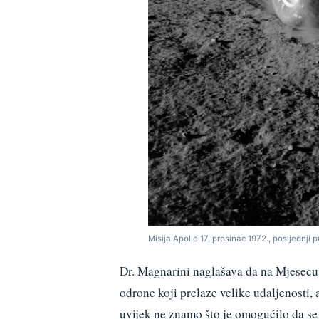
Misija Apollo 17, prosinac 1972., posljednji 
Dr. Magnarini naglašava da na Mjesecu
odrone koji prelaze velike udaljenosti, 
uvijek ne znamo što je omogućilo da se 