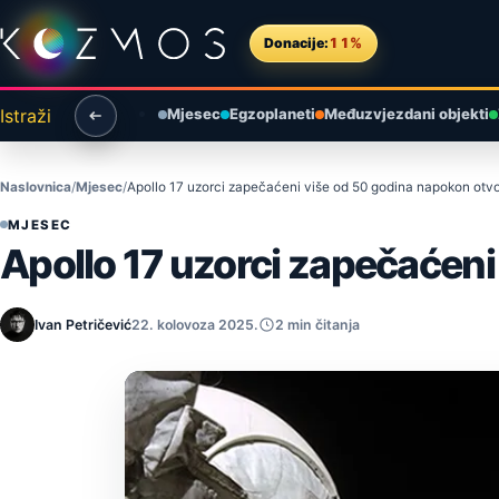
Preskoči na sadržaj
Donacije:
11%
Istraži
Mjesec
Egzoplaneti
Međuzvjezdani objekti
Naslovnica
Mjesec
Apollo 17 uzorci zapečaćeni više od 50 godina napokon otvo
MJESEC
Apollo 17 uzorci zapečaćeni
Ivan Petričević
22. kolovoza 2025.
2 min čitanja