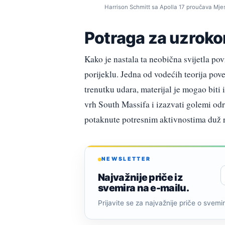
Harrison Schmitt sa Apolla 17 proučava Mje
Potraga za uzroko
Kako je nastala ta neobična svijetla po
porijeklu. Jedna od vodećih teorija pov
trenutku udara, materijal je mogao biti 
vrh South Massifa i izazvati golemi od
potaknute potresnim aktivnostima duž r
NEWSLETTER
Najvažnije priče iz
svemira na e-mailu.
Prijavite se za najvažnije priče o svemiru