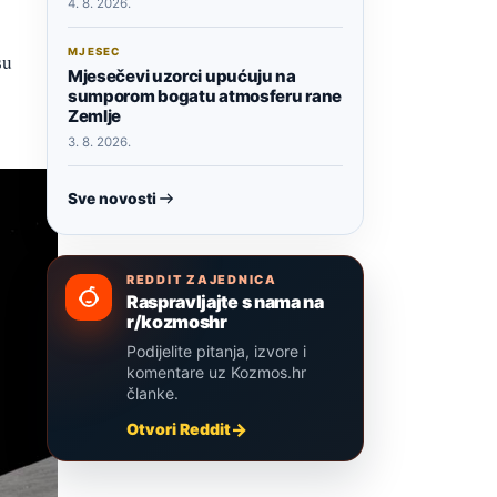
4. 8. 2026.
MJESEC
su
Mjesečevi uzorci upućuju na
sumporom bogatu atmosferu rane
Zemlje
3. 8. 2026.
Sve novosti
REDDIT ZAJEDNICA
Raspravljajte s nama na
r/kozmoshr
Podijelite pitanja, izvore i
komentare uz Kozmos.hr
članke.
Otvori Reddit