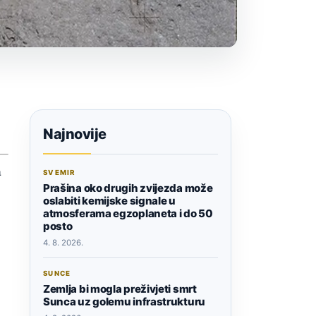
Najnovije
a
SVEMIR
Prašina oko drugih zvijezda može
oslabiti kemijske signale u
atmosferama egzoplaneta i do 50
posto
4. 8. 2026.
SUNCE
Zemlja bi mogla preživjeti smrt
Sunca uz golemu infrastrukturu