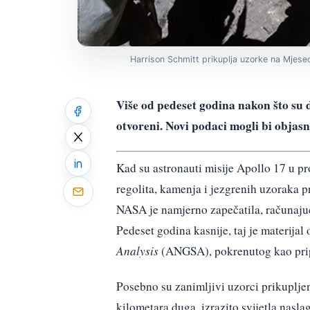
Harrison Schmitt prikuplja uzorke na Mjesec
Više od pedeset godina nakon što su d
otvoreni. Novi podaci mogli bi objasn
Kad su astronauti misije Apollo 17 u pr
regolita, kamenja i jezgrenih uzoraka p
NASA je namjerno zapečatila, računajuć
Pedeset godina kasnije, taj je materija
Analysis
(ANGSA), pokrenutog kao pripr
Posebno su zanimljivi uzorci prikupljen
kilometara duga, izrazito svijetla nasl