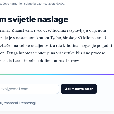
sečevo kamenje i sakuplja uzorke. Izvor: NASA.
m svijetle naslage
vršina? Znanstvenici već desetljećima raspravljaju o njenom
ezuje je s nastankom kratera Tycho, širokog 85 kilometara. U
izbačen na velike udaljenosti, a dio krhotina mogao je pogoditi
ron. Druga hipoteza upućuje na višestruke klizišne procese,
asjeda Lee-Lincoln u dolini Taurus-Littrow.
Želim newsletter
, znanosti i tehnologiji.