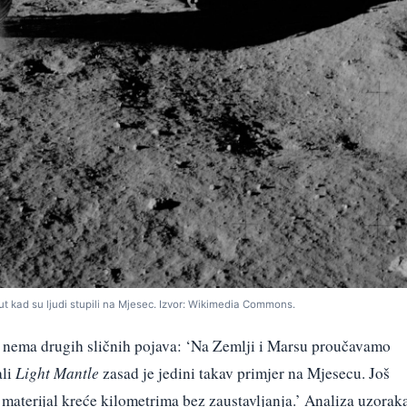
put kad su ljudi stupili na Mjesec. Izvor: Wikimedia Commons.
 nema drugih sličnih pojava: ‘Na Zemlji i Marsu proučavamo
ali
Light Mantle
zasad je jedini takav primjer na Mjesecu. Još
materijal kreće kilometrima bez zaustavljanja.’ Analiza uzorak