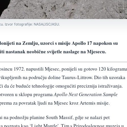
u. Izvor fotografije: NASA/JSC/ASU.
onijeti na Zemlju, uzorci s misije Apollo 17 napokon su
iti nastanak neobične svijetle naslage na Mjesecu.
osincu 1972. napustili Mjesec, ponijeli su gotovo 120 kilogram
rikupljenih na području doline Taurus-Littrow. Dio tih uzoraka
i da će buduće tehnologije omogućiti preciznija istraživanja.
l otvoren u sklopu programa
Apollo Next Generation Sample
ema za povratak ljudi na Mjesec kroz Artemis misije.
i na podnožju planine South Massif, gdje se nalazi pet
aga poznata kao ‘Light Mantle’. Tim s Prirodoslovnog muzeja u