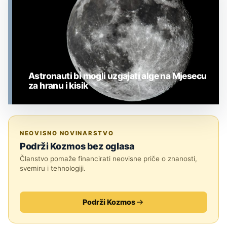
Astronauti bi mogli uzgajati alge na Mjesecu
za hranu i kisik
MJESEC
NEOVISNO NOVINARSTVO
Podrži Kozmos bez oglasa
Članstvo pomaže financirati neovisne priče o znanosti,
svemiru i tehnologiji.
Podrži Kozmos