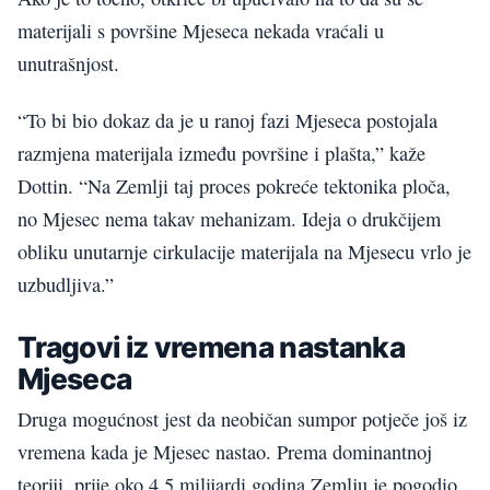
materijali s površine Mjeseca nekada vraćali u
unutrašnjost.
“To bi bio dokaz da je u ranoj fazi Mjeseca postojala
razmjena materijala između površine i plašta,” kaže
Dottin. “Na Zemlji taj proces pokreće tektonika ploča,
no Mjesec nema takav mehanizam. Ideja o drukčijem
obliku unutarnje cirkulacije materijala na Mjesecu vrlo je
uzbudljiva.”
Tragovi iz vremena nastanka
Mjeseca
Druga mogućnost jest da neobičan sumpor potječe još iz
vremena kada je Mjesec nastao. Prema dominantnoj
teoriji, prije oko 4,5 milijardi godina Zemlju je pogodio