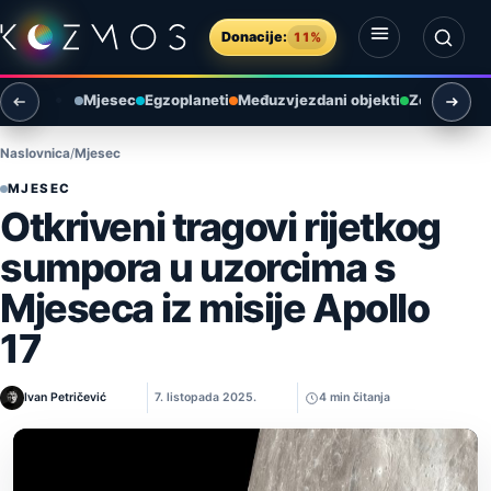
Preskoči na sadržaj
Donacije:
11%
Otvori izbornik
Otvori pretragu
Mjesec
Egzoplaneti
Međuzvjezdani objekti
Zemlja i ok
Naslovnica
Mjesec
MJESEC
Otkriveni tragovi rijetkog
sumpora u uzorcima s
Mjeseca iz misije Apollo
17
Ivan Petričević
7. listopada 2025.
4 min čitanja