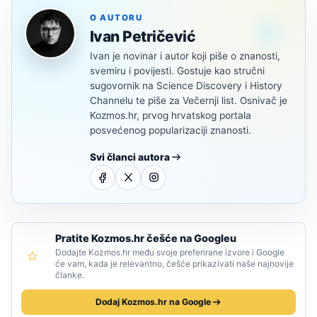
O AUTORU
Ivan Petričević
Ivan je novinar i autor koji piše o znanosti,
svemiru i povijesti. Gostuje kao stručni
sugovornik na Science Discovery i History
Channelu te piše za Večernji list. Osnivač je
Kozmos.hr, prvog hrvatskog portala
posvećenog popularizaciji znanosti.
Svi članci autora
Pratite Kozmos.hr češće na Googleu
Dodajte Kozmos.hr među svoje preferirane izvore i Google
će vam, kada je relevantno, češće prikazivati naše najnovije
članke.
Dodaj Kozmos.hr na Google