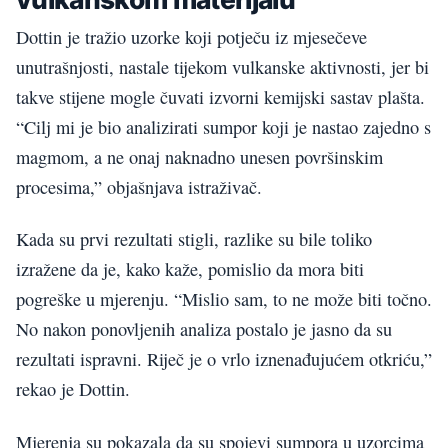
Dottin je tražio uzorke koji potječu iz mjesečeve
unutrašnjosti, nastale tijekom vulkanske aktivnosti, jer bi
takve stijene mogle čuvati izvorni kemijski sastav plašta.
“Cilj mi je bio analizirati sumpor koji je nastao zajedno s
magmom, a ne onaj naknadno unesen površinskim
procesima,” objašnjava istraživač.
Kada su prvi rezultati stigli, razlike su bile toliko
izražene da je, kako kaže, pomislio da mora biti
pogreške u mjerenju. “Mislio sam, to ne može biti točno.
No nakon ponovljenih analiza postalo je jasno da su
rezultati ispravni. Riječ je o vrlo iznenađujućem otkriću,”
rekao je Dottin.
Mjerenja su pokazala da su spojevi sumpora u uzorcima