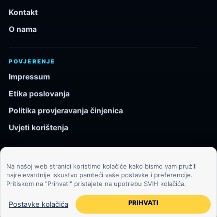
Kontakt
O nama
POVJERENJE
Impressum
Etika poslovanja
Politika provjeravanja činjenica
Uvjeti korištenja
Na našoj web stranici koristimo kolačiće kako bismo vam pružili
© 2026 Kozmos.hr. Sva prava pridržana.
najrelevantnije iskustvo pamteći vaše postavke i preferencije.
Pritiskom na "Prihvati" pristajete na upotrebu SVIH kolačića.
Svemir, znanost, tehnologija i velike ideje za znatiželjne
čitatelje.
PRIHVATI
Postavke kolačića