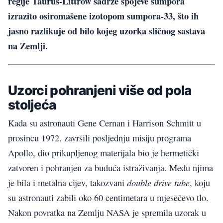
regije Taurus-Littrow sadrže spojeve sumpora
izrazito osiromašene izotopom sumpora-33, što ih
jasno razlikuje od bilo kojeg uzorka sličnog sastava
na Zemlji.
Uzorci pohranjeni više od pola
stoljeća
Kada su astronauti Gene Cernan i Harrison Schmitt u
prosincu 1972. završili posljednju misiju programa
Apollo, dio prikupljenog materijala bio je hermetički
zatvoren i pohranjen za buduća istraživanja. Među njima
double drive tube
je bila i metalna cijev, takozvani
, koju
su astronauti zabili oko 60 centimetara u mjesečevo tlo.
Nakon povratka na Zemlju NASA je spremila uzorak u