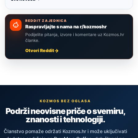
REDDIT ZAJEDNICA
Raspravljajte s nama na r/kozmoshr
Podijelite pitanja, izvore i komentare uz Kozmos.hr
članke.
Otvori Reddit
KOZMOS BEZ OGLASA
Podrži neovisne priče o svemiru,
znanosti i tehnologiji.
Članstvo pomaže održati Kozmos.hr i može uključivati