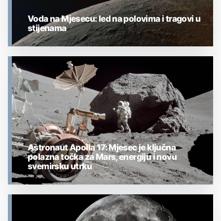
Voda na Mjesecu: led na polovima i tragovi u
stijenama
MJESEC
Astronaut Apolla 17: Mjesec je ključna
polazna točka za Mars, energiju i novu
svemirsku utrku
MJESEC