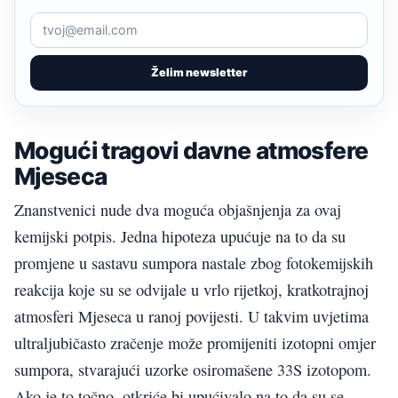
Želim newsletter
Mogući tragovi davne atmosfere
Mjeseca
Znanstvenici nude dva moguća objašnjenja za ovaj
kemijski potpis. Jedna hipoteza upućuje na to da su
promjene u sastavu sumpora nastale zbog fotokemijskih
reakcija koje su se odvijale u vrlo rijetkoj, kratkotrajnoj
atmosferi Mjeseca u ranoj povijesti. U takvim uvjetima
ultraljubičasto zračenje može promijeniti izotopni omjer
sumpora, stvarajući uzorke osiromašene 33S izotopom.
Ako je to točno, otkriće bi upućivalo na to da su se