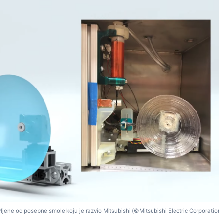
vljene od posebne smole koju je razvio Mitsubishi (©Mitsubishi Electric Corporatio