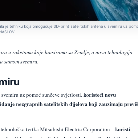
ila je tehniku koja omogućuje 3D-print satelitskih antena u svemiru uz pomo
- NASLOV
ora u raketama koje lansiramo sa Zemlje, a nova tehnologija
 u samom svemiru.
emiru
koristeći novu
 svemiru uz pomoć sunčeve svjetlosti,
danje nezgrapnih satelitskih dijelova koji zauzimaju previ
koristi
 tehnološka tvrtka Mitsubishi Electric Corporation –