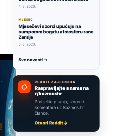
4. 8. 2026.
MJESEC
Mjesečevi uzorci upućuju na
sumporom bogatu atmosferu rane
Zemlje
3. 8. 2026.
Sve novosti
REDDIT ZAJEDNICA
Raspravljajte s nama na
r/kozmoshr
Podijelite pitanja, izvore i
komentare uz Kozmos.hr
članke.
Otvori Reddit