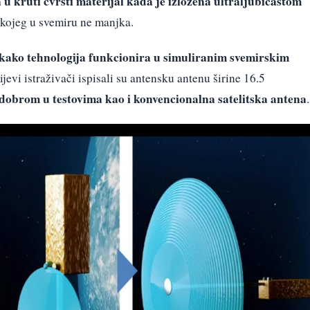
u kruti čvrsti materijal kada je izložena ultraljubičastom
 kojeg u svemiru ne manjka.
kako tehnologija funkcionira u simuliranim svemirskim
ijevi istraživači ispisali su antensku antenu širine 16.5
dobrom u testovima kao i konvencionalna satelitska antena
.