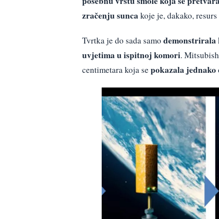
posebnu vrstu smole koja se pretvara 
zračenju sunca
koje je, dakako, resurs
demonstrirala 
Tvrtka je do sada samo
uvjetima u ispitnoj komori
. Mitsubish
pokazala jednako 
centimetara koja se