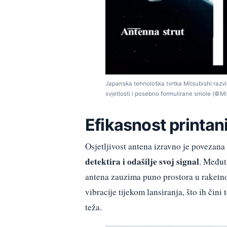
Japanska tehnološka tvrtka Mitsubishi razv
svjetlosti i posebno formulirane smole (©Mit
Efikasnost printan
Osjetljivost antena izravno je povezan
detektira i odašilje svoj signal
. Međut
antena zauzima puno prostora u raketno
vibracije tijekom lansiranja, što ih čini
teža.