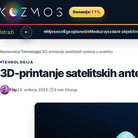
Preskoči na sadržaj
Donacije:
11%
Istraži
Mjesec
Egzoplaneti
Međuzvjezdani objekti
Naslovnica
Tehnologija
3D-printanje satelitskih antena u svemiru
TEHNOLOGIJA
3D-printanje satelitskih an
Filip
23. svibnja 2022.
3 min čitanja