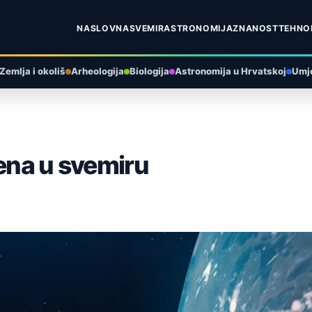
NASLOVNA
SVEMIR
ASTRONOMIJA
ZNANOST
TEHNO
Zemlja i okoliš
Arheologija
Biologija
Astronomija u Hrvatskoj
Umje
tena u svemiru