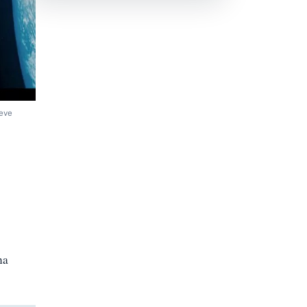
čeve
na