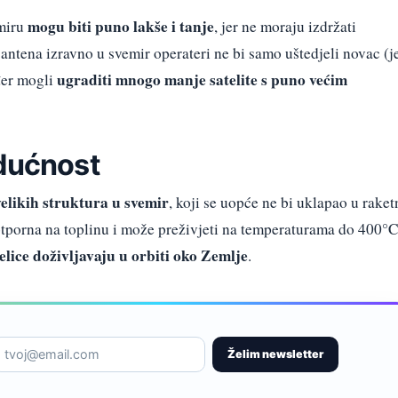
mogu biti puno lakše i tanje
miru
, jer ne moraju izdržati
 antena izravno u svemir operateri ne bi samo uštedjeli novac (j
ugraditi mnogo manje satelite s puno većim
ođer mogli
udućnost
velikih struktura u svemir
, koji se uopće ne bi uklapao u raket
 otporna na toplinu i može preživjeti na temperaturama do 400°
jelice doživljavaju u orbiti oko Zemlje
.
Želim newsletter