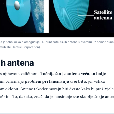
ila je tehniku koja omogućuje 3D-print satelitskih antena u svemiru uz pomoć sun
subishi Electric Corporation).
ih antena
Točnije što je antena veća, to bolje
a s njihovom veličinom.
problem pri lansiranju u orbitu
im veličina je
, jer velika
m oklopu. Antene također moraju biti čvrste kako bi preživjele
 teškim. To, dakako, znači da je lansiranje sve skuplje što je ante