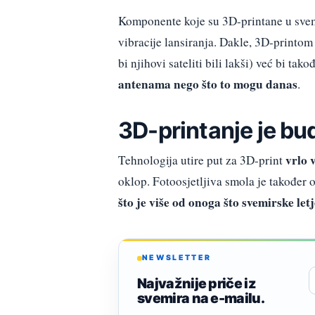
Komponente koje su 3D-printane u sve
vibracije lansiranja. Dakle, 3D-printom
bi njihovi sateliti bili lakši) već bi tak
antenama nego što to mogu danas
.
3D-printanje je b
vrlo 
Tehnologija utire put za 3D-print
oklop. Fotoosjetljiva smola je također
što je više od onoga što svemirske let
NEWSLETTER
Najvažnije priče iz
svemira na e-mailu.