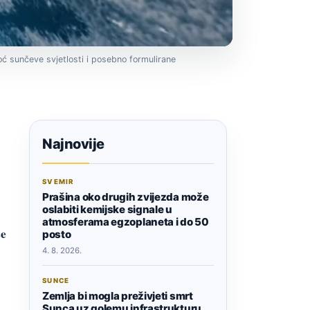
ć sunčeve svjetlosti i posebno formulirane
Najnovije
SVEMIR
Prašina oko drugih zvijezda može
oslabiti kemijske signale u
atmosferama egzoplaneta i do 50
še
posto
4. 8. 2026.
SUNCE
Zemlja bi mogla preživjeti smrt
Sunca uz golemu infrastrukturu