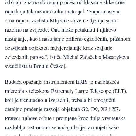
odvijaju znatno složeniji procesi od klasične slike crne
rupe koja tek razara okolni materijal. “Supermasivna
crna rupa u središtu Mliječne staze ne djeluje samo
razorno na zvijezde. Ona može potaknuti i njihovo
nastajanje, kao i nastajanje prilično egzotičnih, prašinom
obavijenih objekata, najvjerojatnije kroz spajanje
zvjezdanih parova”, ističe Michal Zajaček s Masarykova
sveučilišta u Brnu u Češkoj.
Buduća opažanja instrumentom ERIS te nadolazeća
mjerenja s teleskopa Extremely Large Telescope (ELT),
koji je trenutačno u izgradnji, trebala bi omogućiti
detaljno praćenje razvoja objekata G2, D9, X3 i X7.
Prateći njihove orbite i promjene kroz dulja vremenska
razdoblja, astronomi se nadaju bolje razumjeti kako