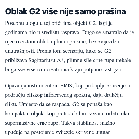
Oblak G2 više nije samo prašina
Posebnu ulogu u toj priči ima objekt G2, koji je
godinama bio u središtu rasprava. Dugo se smatralo da je
riječ o čistom oblaku plina i prašine, bez zvijezde u
unutrašnjosti. Prema tom scenariju, kako se G2
približava Sagittariusu A*, plimne sile crne rupe trebale
bi ga sve više izduživati i na kraju potpuno rastrgati.
Opažanja instrumentom ERIS, koji prikuplja zračenje u
području bliskog infracrvenog spektra, daju drukčiju
sliku. Umjesto da se raspada, G2 se ponaša kao
kompaktan objekt koji prati stabilnu, vezanu orbitu oko
supermasivne crne rupe. Takva stabilnost snažno
upućuje na postojanje zvijezde skrivene unutar