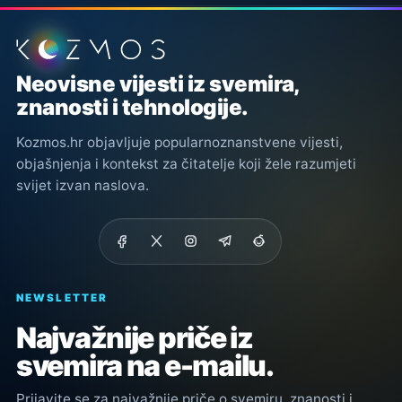
Podnožje stranice
Neovisne vijesti iz svemira,
znanosti i tehnologije.
Kozmos.hr objavljuje popularnoznanstvene vijesti,
objašnjenja i kontekst za čitatelje koji žele razumjeti
svijet izvan naslova.
NEWSLETTER
Najvažnije priče iz
svemira na e-mailu.
Prijavite se za najvažnije priče o svemiru, znanosti i