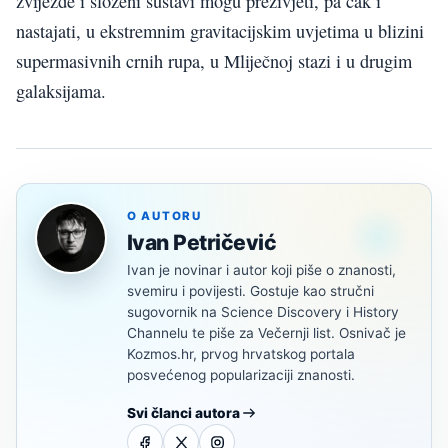
zvijezde i složeni sustavi mogu preživjeti, pa čak i
nastajati, u ekstremnim gravitacijskim uvjetima u blizini
supermasivnih crnih rupa, u Mliječnoj stazi i u drugim
galaksijama.
O AUTORU
Ivan Petričević
Ivan je novinar i autor koji piše o znanosti,
svemiru i povijesti. Gostuje kao stručni
sugovornik na Science Discovery i History
Channelu te piše za Večernji list. Osnivač je
Kozmos.hr, prvog hrvatskog portala
posvećenog popularizaciji znanosti.
Svi članci autora