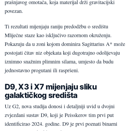
prašnjavog omotača, koja materijal drži gravitacijski
povezan.
Ti rezultati mijenjaju raniju predodžbu o središtu
Mliječne staze kao isključivo razornom okruženju.
Pokazuju da u zoni kojom dominira Sagittarius A* može
postojati čitav niz objekata koji dugotrajno odolijevaju
iznimno snažnim plimnim silama, umjesto da budu
jednostavno progutani ili raspršeni.
D9, X3 i X7 mijenjaju sliku
galaktičkog središta
Uz G2, nova studija donosi i detaljniji uvid u dvojni
zvjezdani sustav D9, koji je Peisskerov tim prvi put
identificirao 2024. godine. D9 je prvi poznati binarni