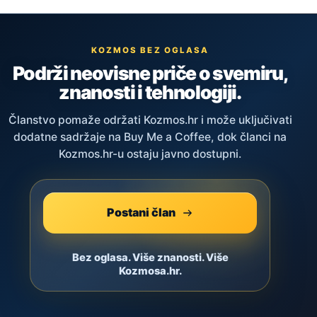
KOZMOS BEZ OGLASA
Podrži neovisne priče o svemiru,
znanosti i tehnologiji.
Članstvo pomaže održati Kozmos.hr i može uključivati
dodatne sadržaje na Buy Me a Coffee, dok članci na
Kozmos.hr-u ostaju javno dostupni.
Postani član
Bez oglasa. Više znanosti. Više
Kozmosa.hr.