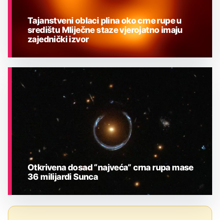
Tajanstveni oblaci plina oko crne rupe u
središtu Mliječne staze vjerojatno imaju
zajednički izvor
ASTRONOMIJA
Otkrivena dosad “najveća” crna rupa mase
36 milijardi Sunca
ASTRONOMIJA