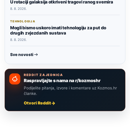
U rotaciji galaksija otkriveni tragovi ranog svemira
8. 8. 2026.
TEHNOLOGIJA
Mogli bismo uskoro imati tehnologiju za put do
drugih zvjezdanih sustava
8. 8. 2026.
Sve novosti
REDDIT ZAJEDNICA
Raspravljajte s nama na r/kozmoshr
Podijelite pitanja, izvore i komentare uz Kozmos.hr
članke.
Otvori Reddit