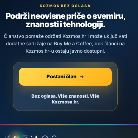
KOZMOS BEZ OGLASA
Podrži neovisne priče o svemiru,
znanosti i tehnologiji.
Članstvo pomaže održati Kozmos.hr i može uključivati
dodatne sadržaje na Buy Me a Coffee, dok članci na
Kozmos.hr-u ostaju javno dostupni.
Postani član
Bez oglasa. Više znanosti. Više
Kozmosa.hr.