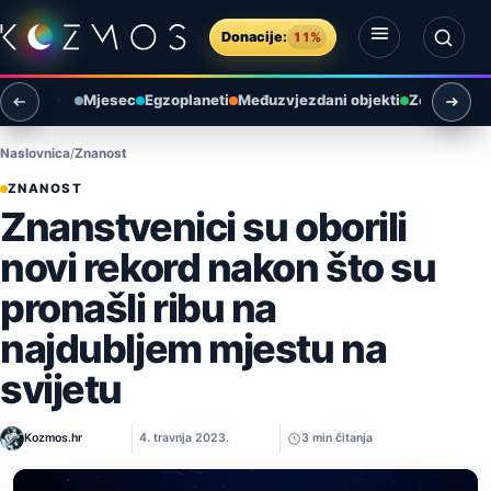
Preskoči na sadržaj
Donacije:
11%
Otvori izbornik
Otvori pretragu
Mjesec
Egzoplaneti
Međuzvjezdani objekti
Zemlja i ok
Naslovnica
Znanost
ZNANOST
Znanstvenici su oborili
novi rekord nakon što su
pronašli ribu na
najdubljem mjestu na
svijetu
Kozmos.hr
4. travnja 2023.
3 min čitanja