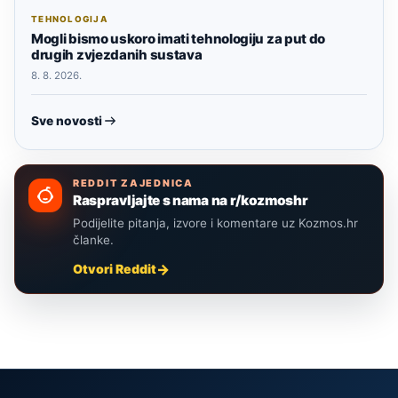
TEHNOLOGIJA
Mogli bismo uskoro imati tehnologiju za put do
drugih zvjezdanih sustava
8. 8. 2026.
Sve novosti
REDDIT ZAJEDNICA
Raspravljajte s nama na r/kozmoshr
Podijelite pitanja, izvore i komentare uz Kozmos.hr
članke.
Otvori Reddit