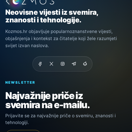
Podnožje stranice
Neovisne vijesti iz svemira,
znanosti i tehnologije.
Kozmos.hr objavljuje popularnoznanstvene vijesti,
objašnjenja i kontekst za čitatelje koji žele razumjeti
svijet izvan naslova.
NEWSLETTER
Najvažnije priče iz
svemira na e-mailu.
Prijavite se za najvažnije priče o svemiru, znanosti i
tehnologiji.