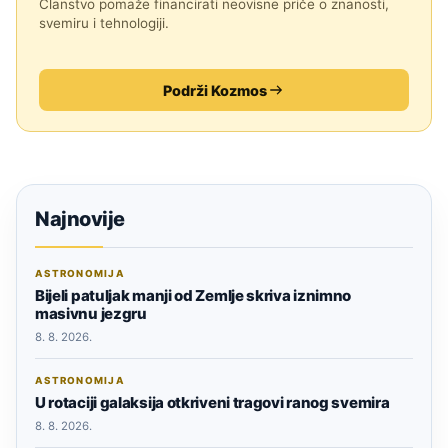
Članstvo pomaže financirati neovisne priče o znanosti,
svemiru i tehnologiji.
Podrži Kozmos
Najnovije
ASTRONOMIJA
Bijeli patuljak manji od Zemlje skriva iznimno
masivnu jezgru
8. 8. 2026.
ASTRONOMIJA
U rotaciji galaksija otkriveni tragovi ranog svemira
8. 8. 2026.