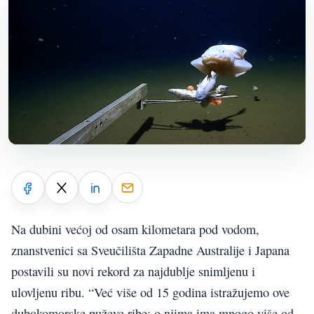
Na dubini većoj od osam kilometara pod vodom,
znanstvenici sa Sveučilišta Zapadne Australije i Japana
postavili su novi rekord za najdublje snimljenu i
ulovljenu ribu. “Već više od 15 godina istražujemo ove
dubokomorske puževe ribe; o njima ima mnogo više od