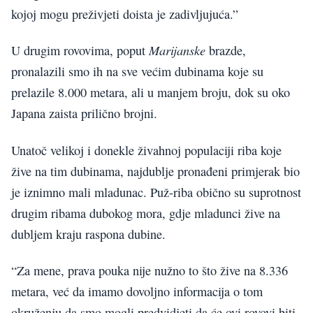
kojoj mogu preživjeti doista je zadivljujuća.”
Marijanske
U drugim rovovima, poput
brazde,
pronalazili smo ih na sve većim dubinama koje su
prelazile 8.000 metara, ali u manjem broju, dok su oko
Japana zaista prilično brojni.
Unatoč velikoj i donekle živahnoj populaciji riba koje
žive na tim dubinama, najdublje pronađeni primjerak bio
je iznimno mali mladunac. Puž-riba obično su suprotnost
drugim ribama dubokog mora, gdje mladunci žive na
dubljem kraju raspona dubine.
“Za mene, prava pouka nije nužno to što žive na 8.336
metara, već da imamo dovoljno informacija o tom
okruženju da smo mogli predvidjeti da će ovi rovovi biti