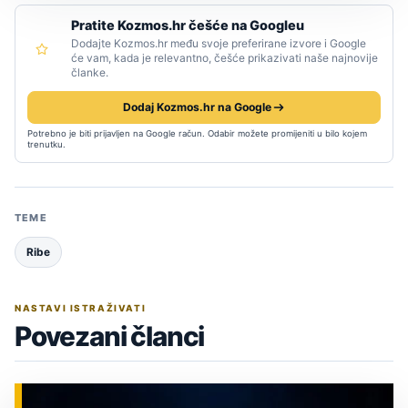
Pratite Kozmos.hr češće na Googleu
Dodajte Kozmos.hr među svoje preferirane izvore i Google
će vam, kada je relevantno, češće prikazivati naše najnovije
članke.
Dodaj Kozmos.hr na Google
Potrebno je biti prijavljen na Google račun. Odabir možete promijeniti u bilo kojem
trenutku.
TEME
Ribe
NASTAVI ISTRAŽIVATI
Povezani članci