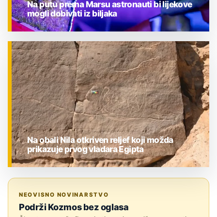
Na putu prema Marsu astronauti bi lijekove
mogli dobivati iz biljaka
ZNANOST
Na obali Nila otkriven reljef koji možda
prikazuje prvog vladara Egipta
ZNANOST
NEOVISNO NOVINARSTVO
Podrži Kozmos bez oglasa