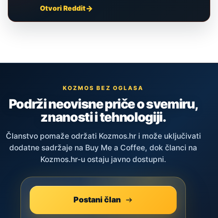
Otvori Reddit
KOZMOS BEZ OGLASA
Podrži neovisne priče o svemiru,
znanosti i tehnologiji.
Članstvo pomaže održati Kozmos.hr i može uključivati
dodatne sadržaje na Buy Me a Coffee, dok članci na
Kozmos.hr-u ostaju javno dostupni.
Postani član