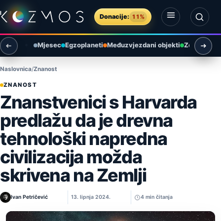
Preskoči na sadržaj
Donacije:
11%
Otvori izbornik
Otvori pretragu
Mjesec
Egzoplaneti
Međuzvjezdani objekti
Zemlja i ok
Naslovnica
Znanost
ZNANOST
Znanstvenici s Harvarda
predlažu da je drevna
tehnološki napredna
civilizacija možda
skrivena na Zemlji
Ivan Petričević
13. lipnja 2024.
4 min čitanja