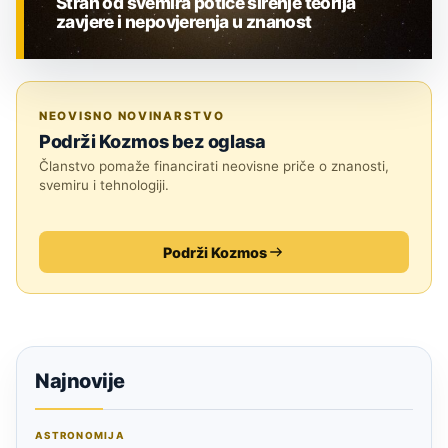
Strah od svemira potiče širenje teorija
zavjere i nepovjerenja u znanost
ZNANOST
NEOVISNO NOVINARSTVO
Podrži Kozmos bez oglasa
Članstvo pomaže financirati neovisne priče o znanosti,
svemiru i tehnologiji.
Podrži Kozmos
Najnovije
ASTRONOMIJA