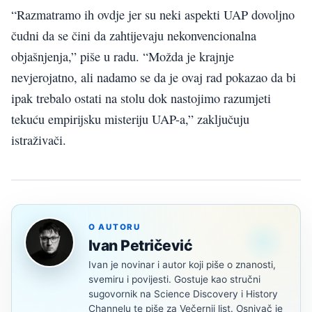
“Razmatramo ih ovdje jer su neki aspekti UAP dovoljno
čudni da se čini da zahtijevaju nekonvencionalna
objašnjenja,” piše u radu. “Možda je krajnje
nevjerojatno, ali nadamo se da je ovaj rad pokazao da bi
ipak trebalo ostati na stolu dok nastojimo razumjeti
tekuću empirijsku misteriju UAP-a,” zaključuju
istraživači.
O AUTORU
Ivan Petričević
Ivan je novinar i autor koji piše o znanosti,
svemiru i povijesti. Gostuje kao stručni
sugovornik na Science Discovery i History
Channelu te piše za Večernji list. Osnivač je