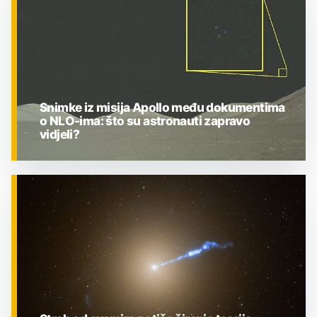
Snimke iz misija Apollo među dokumentima
o NLO-ima: što su astronauti zapravo
vidjeli?
ZNANOST