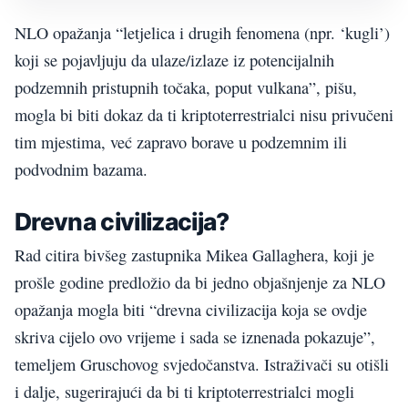
NLO opažanja “letjelica i drugih fenomena (npr. ‘kugli’)
koji se pojavljuju da ulaze/izlaze iz potencijalnih
podzemnih pristupnih točaka, poput vulkana”, pišu,
mogla bi biti dokaz da ti kriptoterrestrialci nisu privučeni
tim mjestima, već zapravo borave u podzemnim ili
podvodnim bazama.
Drevna civilizacija?
Rad citira bivšeg zastupnika Mikea Gallaghera, koji je
prošle godine predložio da bi jedno objašnjenje za NLO
opažanja mogla biti “drevna civilizacija koja se ovdje
skriva cijelo ovo vrijeme i sada se iznenada pokazuje”,
temeljem Gruschovog svjedočanstva. Istraživači su otišli
i dalje, sugerirajući da bi ti kriptoterrestrialci mogli