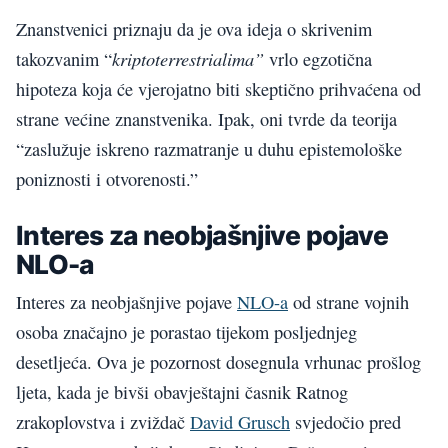
Znanstvenici priznaju da je ova ideja o skrivenim
kriptoterrestrialima”
takozvanim “
vrlo egzotična
hipoteza koja će vjerojatno biti skeptično prihvaćena od
strane većine znanstvenika. Ipak, oni tvrde da teorija
“zaslužuje iskreno razmatranje u duhu epistemološke
poniznosti i otvorenosti.”
Interes za neobjašnjive pojave
NLO-a
Interes za neobjašnjive pojave
NLO-a
od strane vojnih
osoba značajno je porastao tijekom posljednjeg
desetljeća. Ova je pozornost dosegnula vrhunac prošlog
ljeta, kada je bivši obavještajni časnik Ratnog
zrakoplovstva i zviždač
David Grusch
svjedočio pred