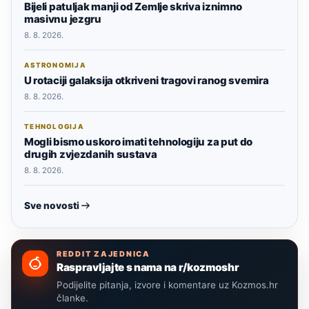
Bijeli patuljak manji od Zemlje skriva iznimno
masivnu jezgru
8. 8. 2026.
ASTRONOMIJA
U rotaciji galaksija otkriveni tragovi ranog svemira
8. 8. 2026.
TEHNOLOGIJA
Mogli bismo uskoro imati tehnologiju za put do
drugih zvjezdanih sustava
8. 8. 2026.
Sve novosti
REDDIT ZAJEDNICA
Raspravljajte s nama na r/kozmoshr
Podijelite pitanja, izvore i komentare uz Kozmos.hr
članke.