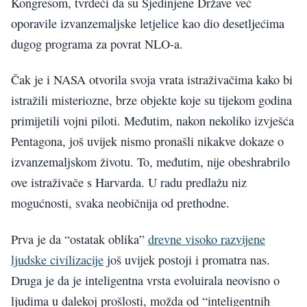
Kongresom, tvrdeći da su Sjedinjene Države već
oporavile izvanzemaljske letjelice kao dio desetljećima
dugog programa za povrat NLO-a.
Čak je i NASA otvorila svoja vrata istraživačima kako bi
istražili misteriozne, brze objekte koje su tijekom godina
primijetili vojni piloti. Međutim, nakon nekoliko izvješća
Pentagona, još uvijek nismo pronašli nikakve dokaze o
izvanzemaljskom životu. To, međutim, nije obeshrabrilo
ove istraživače s Harvarda. U radu predlažu niz
mogućnosti, svaka neobičnija od prethodne.
Prva je da “ostatak oblika”
drevne visoko razvijene
ljudske civilizacije
još uvijek postoji i promatra nas.
Druga je da je inteligentna vrsta evoluirala neovisno o
ljudima u dalekoj prošlosti, možda od “inteligentnih