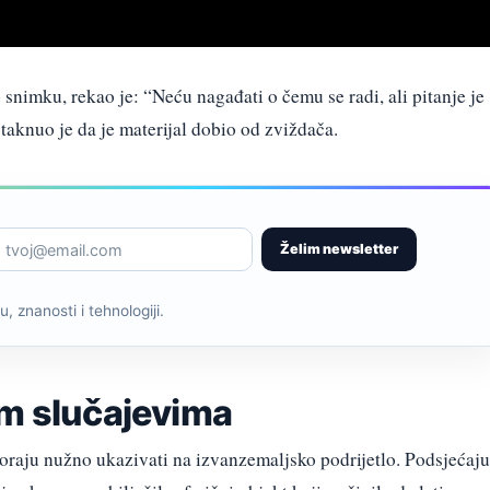
 snimku, rekao je: “Neću nagađati o čemu se radi, ali pitanje je
taknuo je da je materijal dobio od zviždača.
Želim newsletter
, znanosti i tehnologiji.
im slučajevima
raju nužno ukazivati na izvanzemaljsko podrijetlo. Podsjećaju