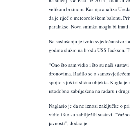
na slučaj “Go Fast” iz 2015., kada su voj
velikom brzinom. Kasnija analiza Ured
da je riječ o meteorološkom balonu. Pri
paralakse. Nova snimka mogla bi imati s
Na saslušanju je iznio svjedočanstvo i
godine služio na brodu USS Jackson. Tv
“Ono što sam vidio i što su naši sustav
dronovima. Radilo se o samosvjetlećem o
spojio s još tri slična objekta. Kugla j
istodobno zabilježena na radaru i drug
Naglasio je da ne iznosi zaključke o pr
vidio i što su zabilježili sustavi. “Važ
javnosti”, dodao je.