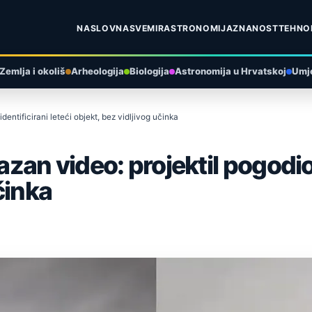
NASLOVNA
SVEMIR
ASTRONOMIJA
ZNANOST
TEHNO
Zemlja i okoliš
Arheologija
Biologija
Astronomija u Hrvatskoj
Umje
ntificirani leteći objekt, bez vidljivog učinka
an video: projektil pogodio 
činka