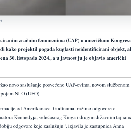
kt
ificiranim zračnim fenomenima (UAP) u američkom Kongres
di kako projektil pogađa kuglasti neidentificirani objekt, al
na 30. listopada 2024., a u javnost ju je objavio američki
održao novo saslušanje posvećeno UAP-ovima, novom službenom
ni pojam NLO (UFO).
formacije od Amerikanaca. Godinama tražimo odgovore o
natora Kennedyja, velečasnog Kinga i drugim državnim tajnam
dobiju odgovore koje zaslužuju“, izjavila je zastupnica Anna