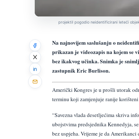
projektil pogodio neidentificirani leteći obje
Na najnovijem saslušanju o neident
prikazan je videozapis na kojem se vi
bez ikakvog učinka. Snimka je snimlje
zastupnik Eric Burlison.
Američki Kongres je u prošli utorak 
terminu koji zamjenjuje ranije korište
“Savezna vlada desetljećima skriva in
ubojstvima predsjednika Kennedyja, se
bez uspjeha. Vrijeme je da Amerikanci 