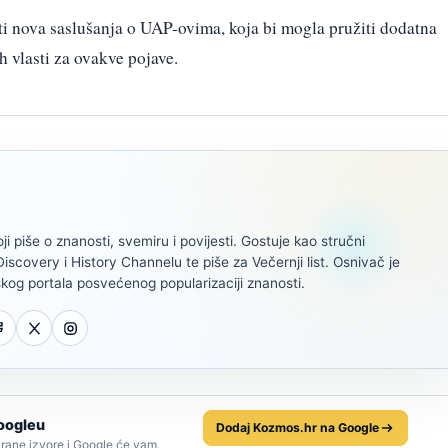
ti nova saslušanja o UAP-ovima, koja bi mogla pružiti dodatna
ih vlasti za ovakve pojave.
oji piše o znanosti, svemiru i povijesti. Gostuje kao stručni
scovery i History Channelu te piše za Večernji list. Osnivač je
kog portala posvećenog popularizaciji znanosti.
oogleu
Dodaj Kozmos.hr na Google
rane izvore i Google će vam,