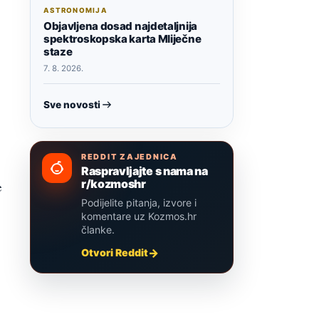
ASTRONOMIJA
Objavljena dosad najdetaljnija
spektroskopska karta Mliječne
staze
7. 8. 2026.
Sve novosti
REDDIT ZAJEDNICA
Raspravljajte s nama na
r/kozmoshr
e
Podijelite pitanja, izvore i
komentare uz Kozmos.hr
članke.
Otvori Reddit