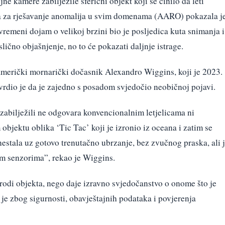
ne kamere zabilježile sferični objekt koji se činilo da leti
a za rješavanje anomalija u svim domenama (AARO) pokazala j
vremeni dojam o velikoj brzini bio je posljedica kuta snimanja i
lično objašnjenje, no to će pokazati daljnje istrage.
 američki mornarički dočasnik Alexandro Wiggins, koji je 2023.
rdio je da je zajedno s posadom svjedočio neobičnoj pojavi.
i zabilježili ne odgovara konvencionalnim letjelicama ni
bjektu oblika ‘Tic Tac’ koji je izronio iz oceana i zatim se
e nestala uz gotovo trenutačno ubrzanje, bez zvučnog praska, ali 
im senzorima”, rekao je Wiggins.
irodi objekta, nego daje izravno svjedočanstvo o onome što je
no je zbog sigurnosti, obavještajnih podataka i povjerenja