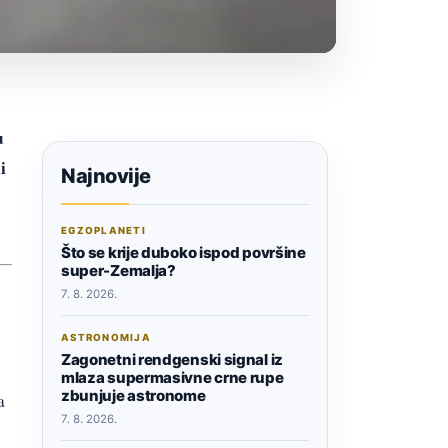
u
i
Najnovije
EGZOPLANETI
Što se krije duboko ispod površine
super-Zemalja?
7. 8. 2026.
ASTRONOMIJA
Zagonetni rendgenski signal iz
mlaza supermasivne crne rupe
zbunjuje astronome
a
7. 8. 2026.