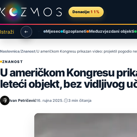
Preskoči na sadržaj
Donacije:
11%
Istraži
Mjesec
Egzoplaneti
Međuzvjezdani objekti
Naslovnica
Znanost
U američkom Kongresu prikazan video: projektil pogodio neide
ZNANOST
U američkom Kongresu prikaz
leteći objekt, bez vidljivog u
Ivan Petričević
16. rujna 2025.
3 min čitanja