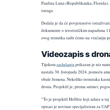
Paulina Luna (Republikanka, Florida), 
istrage.
Dodala je da će povjerenstvo istraživat
dokumente o terorističkim napadima 11
ovog trenutka radit ćemo na vraćanju po
Videozapis s dron
Tijekom
saslušanja
prikazan je niz mate
nastala 30. listopada 2024. pomoću ame
obale Jemena. Nekoliko trenutaka kasnije
drona. Projektil je, prema snimci, pogod
“To je projektil Hellfire koji udara u ta
opisao je novinar specijaliziran za UA