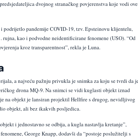
predsjedateljica dvojnog stranačkog povjerenstva koje vodi ove
i i podrijetlo pandemije COVID-19, tzv. Epsteinovu klijentelu,
. rujna, kao i podvodne neidentificirane fenomene (USO). “Od
vjerenja kroz transparentnost”, rekla je Luna.
a
rijala, a najveću pažnju privukla je snimka za koju se tvrdi da j
ričkog drona MQ-9. Na snimci se vidi kuglasti objekt iznad
 na objekt je lansiran projektil Hellfire s drugog, nevidljivog
io objekt, ali bez ikakvih posljedica.
j objekt i jednostavno se odbija, a kugla nastavlja kretanje”,
P fenomene, George Knapp, dodavši da “postoje poslužitelji s