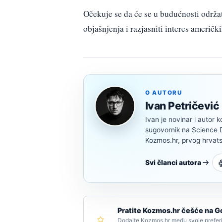
Očekuje se da će se u budućnosti održa
objašnjenja i razjasniti interes američk
O AUTORU
Ivan Petričević
Ivan je novinar i autor k
sugovornik na Science Di
Kozmos.hr, prvog hrvats
Svi članci autora
Pratite Kozmos.hr češće na G
Dodajte Kozmos.hr među svoje preferi