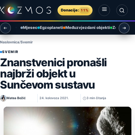
Preskoči na sadržaj
Donacije:
11%
Otvori izbornik
Otvori pretragu
Mjesec
Egzoplaneti
Međuzvjezdani objekti
Zemlja i ok
Naslovnica
Svemir
SVEMIR
Znanstvenici pronašli
najbrži objekt u
Sunčevom sustavu
Matea Božić
24. kolovoza 2021.
3 min čitanja