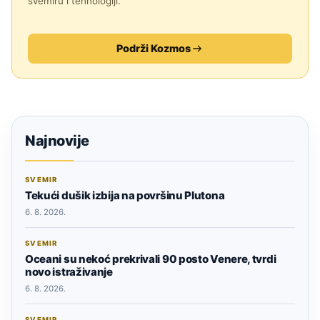
svemiru i tehnologiji.
Podrži Kozmos
Najnovije
SVEMIR
Tekući dušik izbija na površinu Plutona
6. 8. 2026.
SVEMIR
Oceani su nekoć prekrivali 90 posto Venere, tvrdi
novo istraživanje
6. 8. 2026.
SVEMIR