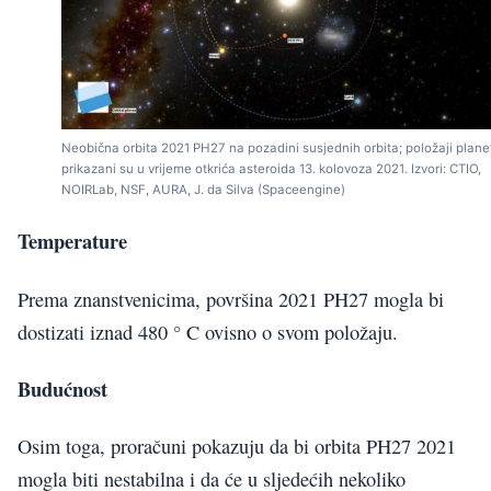
Neobična orbita 2021 PH27 na pozadini susjednih orbita; položaji plane
prikazani su u vrijeme otkrića asteroida 13. kolovoza 2021. Izvori: CTIO,
NOIRLab, NSF, AURA, J. da Silva (Spaceengine)
Temperature
Prema znanstvenicima, površina 2021 PH27 mogla bi
dostizati iznad 480 ° C ovisno o svom položaju.
Budućnost
Osim toga, proračuni pokazuju da bi orbita PH27 2021
mogla biti nestabilna i da će u sljedećih nekoliko