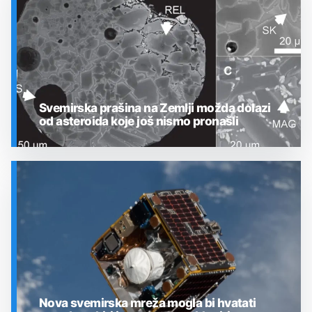
Svemirska prašina na Zemlji možda dolazi
od asteroida koje još nismo pronašli
SVEMIR
Nova svemirska mreža mogla bi hvatati