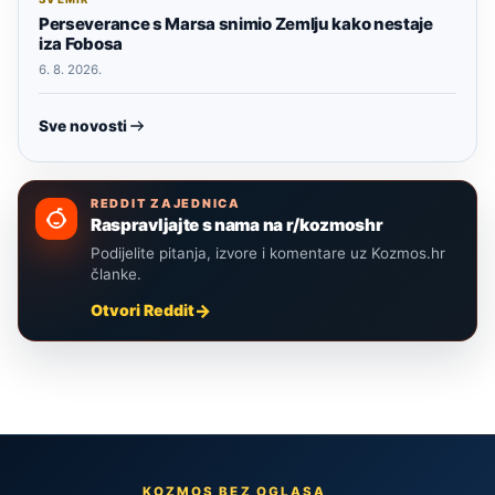
Perseverance s Marsa snimio Zemlju kako nestaje
iza Fobosa
6. 8. 2026.
Sve novosti
REDDIT ZAJEDNICA
Raspravljajte s nama na r/kozmoshr
Podijelite pitanja, izvore i komentare uz Kozmos.hr
članke.
Otvori Reddit
KOZMOS BEZ OGLASA