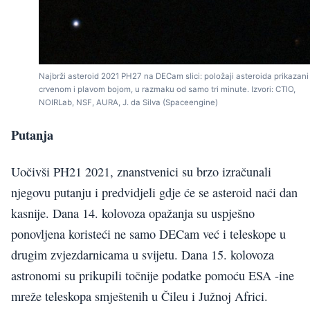
Najbrži asteroid 2021 PH27 na DECam slici: položaji asteroida prikazani
crvenom i plavom bojom, u razmaku od samo tri minute. Izvori: CTIO,
NOIRLab, NSF, AURA, J. da Silva (Spaceengine)
Putanja
Uočivši PH21 2021, znanstvenici su brzo izračunali
njegovu putanju i predvidjeli gdje će se asteroid naći dan
kasnije. Dana 14. kolovoza opažanja su uspješno
ponovljena koristeći ne samo DECam već i teleskope u
drugim zvjezdarnicama u svijetu. Dana 15. kolovoza
astronomi su prikupili točnije podatke pomoću ESA -ine
mreže teleskopa smještenih u Čileu i Južnoj Africi.