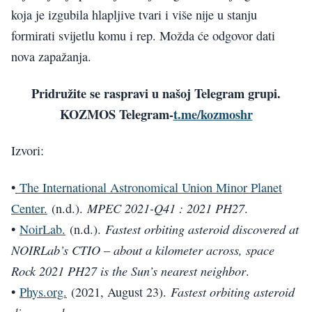
koja je izgubila hlapljive tvari i više nije u stanju
formirati svijetlu komu i rep. Možda će odgovor dati
nova zapažanja.
Pridružite se raspravi u našoj Telegram grupi.
KOZMOS Telegram-
t.me/kozmoshr
Izvori:
•
The International Astronomical Union Minor Planet
MPEC 2021-Q41 : 2021 PH27
Center.
(n.d.).
.
Fastest orbiting asteroid discovered at
•
NoirLab.
(n.d.).
NOIRLab’s CTIO – about a kilometer across, space
Rock 2021 PH27 is the Sun’s nearest neighbor
.
Fastest orbiting asteroid
•
Phys.org.
(2021, August 23).