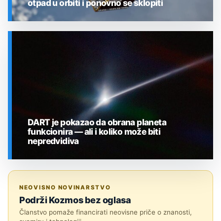
otpad u orbiti i ponovno se sklopiti
SVEMIR
DART je pokazao da obrana planeta
funkcionira — ali i koliko može biti
nepredvidiva
SVEMIR
NEOVISNO NOVINARSTVO
Podrži Kozmos bez oglasa
Članstvo pomaže financirati neovisne priče o znanosti,