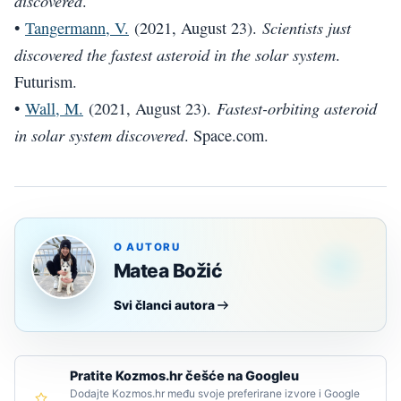
discovered
.
Scientists just
•
Tangermann, V.
(2021, August 23).
discovered the fastest asteroid in the solar system
.
Futurism.
Fastest-orbiting asteroid
•
Wall, M.
(2021, August 23).
in solar system discovered
. Space.com.
O AUTORU
Matea Božić
Svi članci autora
Pratite Kozmos.hr češće na Googleu
Dodajte Kozmos.hr među svoje preferirane izvore i Google