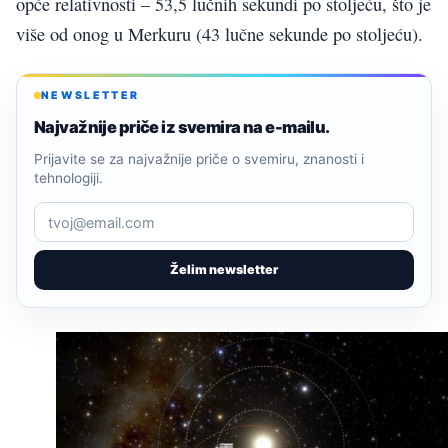
opće relativnosti – 53,5 lučnih sekundi po stoljeću, što je
više od onog u Merkuru (43 lučne sekunde po stoljeću).
NEWSLETTER
Najvažnije priče iz svemira na e-mailu.
Prijavite se za najvažnije priče o svemiru, znanosti i
tehnologiji.
Želim newsletter