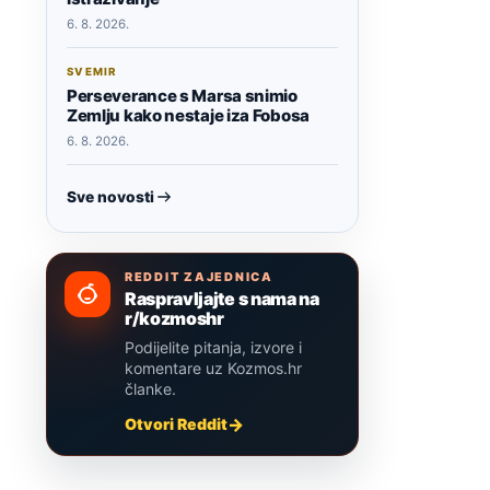
6. 8. 2026.
SVEMIR
Perseverance s Marsa snimio
Zemlju kako nestaje iza Fobosa
6. 8. 2026.
Sve novosti
REDDIT ZAJEDNICA
Raspravljajte s nama na
r/kozmoshr
Podijelite pitanja, izvore i
komentare uz Kozmos.hr
članke.
Otvori Reddit