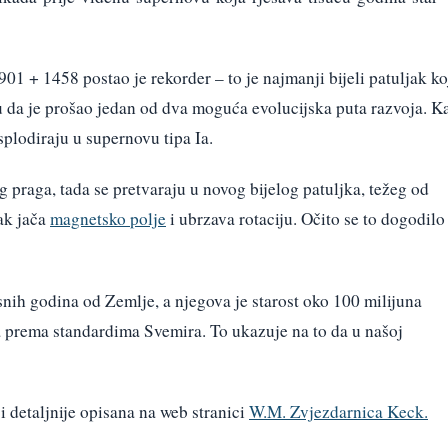
901 + 1458 postao je rekorder – to je najmanji bijeli patuljak ko
 da je prošao jedan od dva moguća evolucijska puta razvoja. K
plodiraju u supernovu tipa Ia.
 praga, tada se pretvaraju u novog bijelog patuljka, težeg od
ak jača
magnetsko polje
i ubrzava rotaciju. Očito se to dogodilo
nih godina od Zemlje, a njegova je starost oko 100 milijuna
a prema standardima Svemira. To ukazuje na to da u našoj
i detaljnije opisana na web stranici
W.M. Zvjezdarnica Keck.