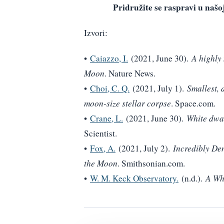
Pridružite se raspravi u na
Izvori:
•
Caiazzo, I.
(2021, June 30).
A highly 
Moon
. Nature News.
•
Choi, C. Q.
(2021, July 1).
Smallest, 
moon-size stellar corpse
. Space.com.
•
Crane, L.
(2021, June 30).
White dwar
Scientist.
•
Fox, A.
(2021, July 2).
Incredibly Den
the Moon
. Smithsonian.com.
•
W. M. Keck Observatory.
(n.d.).
A Wh