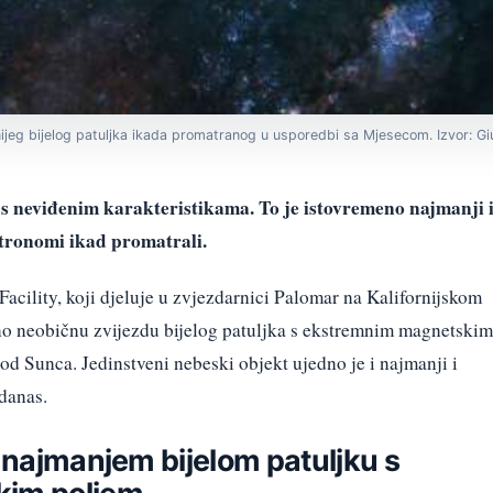
ijeg bijelog patuljka ikada promatranog u usporedbi sa Mjesecom. Izvor: Gi
a s neviđenim karakteristikama. To je istovremeno najmanji 
astronomi ikad promatrali.
acility, koji djeluje u zvjezdarnici Palomar na Kalifornijskom
etno neobičnu zvijezdu bijelog patuljka s ekstremnim magnetskim
od Sunca. Jedinstveni nebeski objekt ujedno je i najmanji i
 danas.
o najmanjem bijelom patuljku s
kim poljem