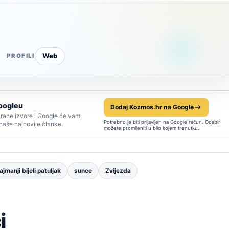
Web
PROFILI
oogleu
Dodaj Kozmos.hr na Google
rane izvore i Google će vam,
Potrebno je biti prijavljen na Google račun. Odabir
 naše najnovije članke.
možete promijeniti u bilo kojem trenutku.
ajmanji bijeli patuljak
sunce
Zvijezda
i