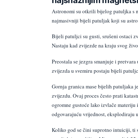
Astronomi su otkrili bijelog patuljka s
najmasivniji bijeli patuljak koji su ast
Bijeli patuljci su gusti, srušeni ostaci
Nastaju kad zvijezde na kraju svog živ
Preostala se jezgra smanjuje i pretvara
zvijezda u svemiru postaju bijeli patuljc
Gornja granica mase bijelih patuljaka 
zvijezdu. Ovaj proces često prati katas
ogromne gustoće lako izvlače materiju iz
odgovarajuću vrijednost, eksplodiraju 
Koliko god se čini suprotno intuiciji, t