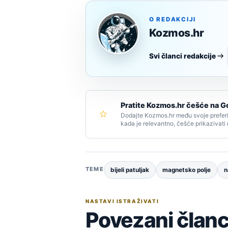
O REDAKCIJI
Kozmos.hr
Svi članci redakcije
Pratite Kozmos.hr češće na G
Dodajte Kozmos.hr među svoje preferi
kada je relevantno, češće prikazivati
TEME
bijeli patuljak
magnetsko polje
n
NASTAVI ISTRAŽIVATI
Povezani članc