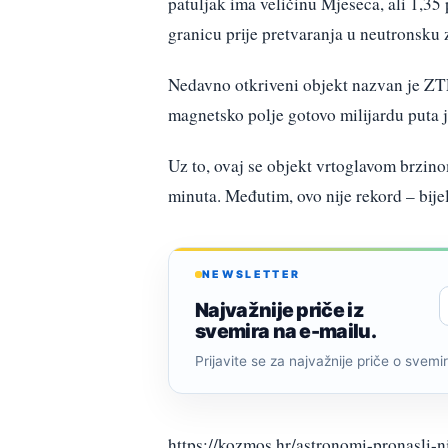
patuljak ima veličinu Mjeseca, ali 1,35
granicu prije pretvaranja u neutronsku 
Nedavno otkriveni objekt nazvan je ZT
magnetsko polje gotovo milijardu puta 
Uz to, ovaj se objekt vrtoglavom brzin
minuta. Međutim, ovo nije rekord – bije
NEWSLETTER
Najvažnije priče iz
svemira na e-mailu.
Prijavite se za najvažnije priče o svemiru
https://kozmos.hr/astronomi-pronasli-n