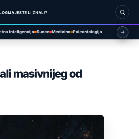
Otvori pr
LOGIJA
JESTE LI ZNALI?
tna inteligencija
Sunce
Medicina
Paleontologija
 ali masivnijeg od