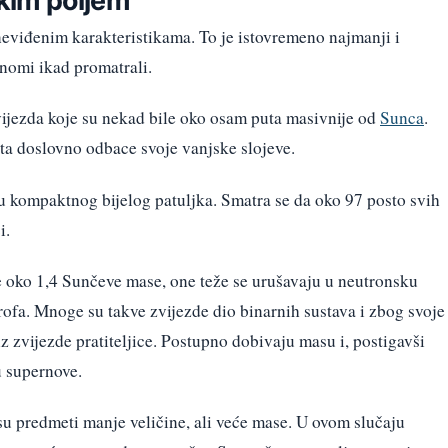
 neviđenim karakteristikama. To je istovremeno najmanji i
ronomi ikad promatrali.
 zvijezda koje su nekad bile oko osam puta masivnije od
Sunca
.
ota doslovno odbace svoje vanjske slojeve.
 u kompaktnog bijelog patuljka. Smatra se da oko 97 posto svih
i.
je oko 1,4 Sunčeve mase, one teže se urušavaju u neutronsku
trofa. Mnoge su takve zvijezde dio binarnih sustava i zbog svoje
 zvijezde pratiteljice. Postupno dobivaju masu i, postigavši ​​
u supernove.
i su predmeti manje veličine, ali veće mase. U ovom slučaju