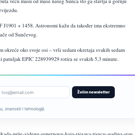
 puta veću masu od mase našeg Sunca što ga stavlja u gornju
zvijezdu.
F J1901 + 1458. Astronomi kažu da također ima ekstremno
jače od Sunčevog.
om okreće oko svoje osi – vrši sedam okretaja svakih sedam
li patuljak EPIC 228939929 rotira se svakih 5,3 minute.
Želim newsletter
, znanosti i tehnologiji.
ikada-prije-videnu-supernovu-koja-rjesava-tisucu-godina-star-