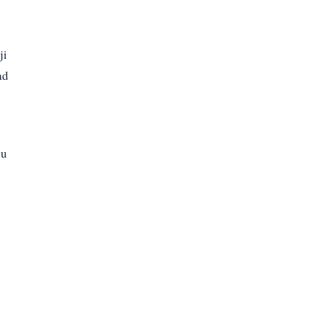
ji
ad
 u