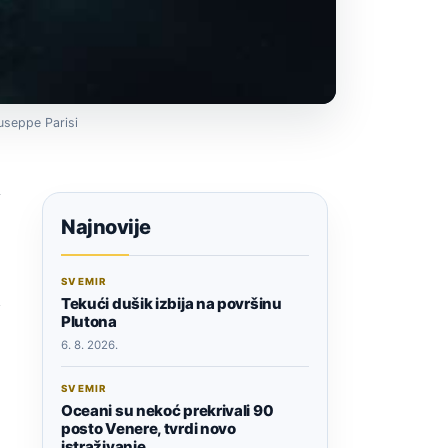
useppe Parisi
i
Najnovije
SVEMIR
Tekući dušik izbija na površinu
Plutona
6. 8. 2026.
SVEMIR
Oceani su nekoć prekrivali 90
posto Venere, tvrdi novo
istraživanje