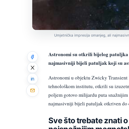
Umjetnička impresija omanjeg, ali najmasivn
Astronomi su otkrili bijelog patuljk
najmasivniji bijeli patuljak koji su 
Astronomi u objektu Zwicky Transient F
tehnološkom institutu, otkrili su izuz
poljem gotovo milijardu puta snažnijim 
najmasivniji bijeli patuljak otkriven do
Sve što trebate znati 
najsnažnijim magnets