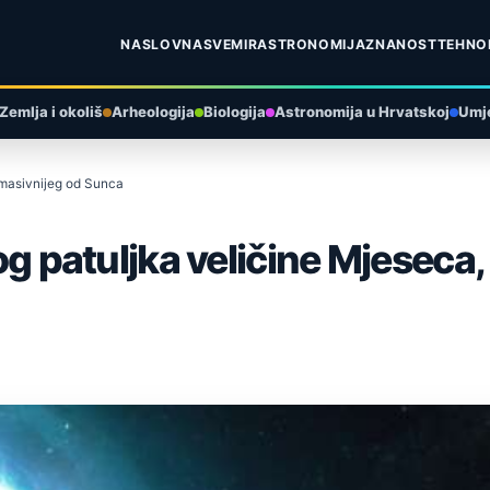
NASLOVNA
SVEMIR
ASTRONOMIJA
ZNANOST
TEHNO
Zemlja i okoliš
Arheologija
Biologija
Astronomija u Hrvatskoj
Umje
i masivnijeg od Sunca
log patuljka veličine Mjeseca,