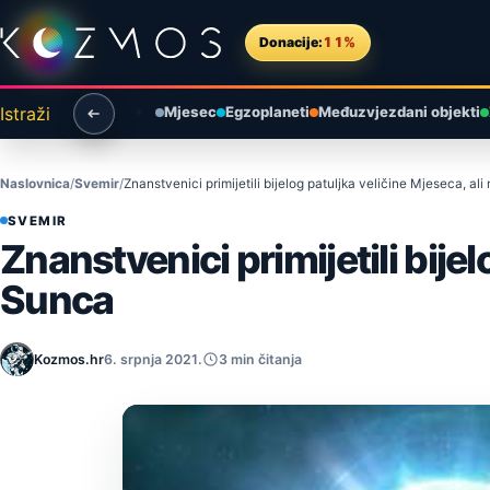
Preskoči na sadržaj
Donacije:
11%
Istraži
Mjesec
Egzoplaneti
Međuzvjezdani objekti
Naslovnica
Svemir
Znanstvenici primijetili bijelog patuljka veličine Mjeseca, al
SVEMIR
Znanstvenici primijetili bije
Sunca
Kozmos.hr
6. srpnja 2021.
3 min čitanja