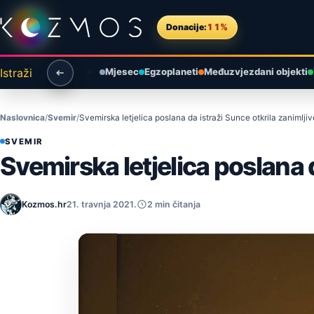
Preskoči na sadržaj
Donacije:
11%
Istraži
Mjesec
Egzoplaneti
Međuzvjezdani objekti
Naslovnica
Svemir
Svemirska letjelica poslana da istraži Sunce otkrila zanimljiv
SVEMIR
Svemirska letjelica poslana d
Kozmos.hr
21. travnja 2021.
2 min čitanja