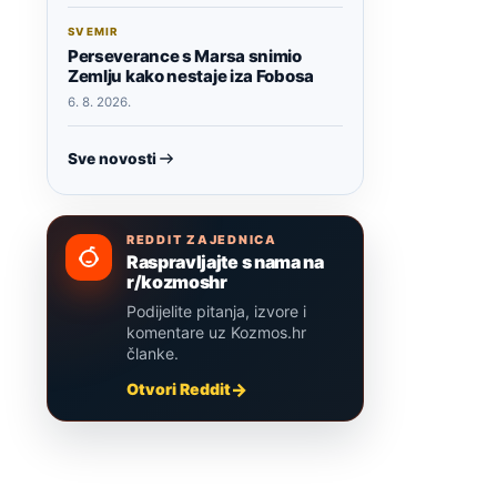
a
SVEMIR
Perseverance s Marsa snimio
Zemlju kako nestaje iza Fobosa
6. 8. 2026.
Sve novosti
REDDIT ZAJEDNICA
Raspravljajte s nama na
r/kozmoshr
Podijelite pitanja, izvore i
komentare uz Kozmos.hr
članke.
Otvori Reddit