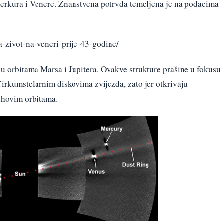
Merkura i Venere. Znanstvena potrvda temeljena je na podacim
a-zivot-na-veneri-prije-43-godine/
 u orbitama Marsa i Jupitera. Ovakve strukture prašine u fokusu
Cirkumstelarnim diskovima zvijezda, zato jer otkrivaju
ihovim orbitama.