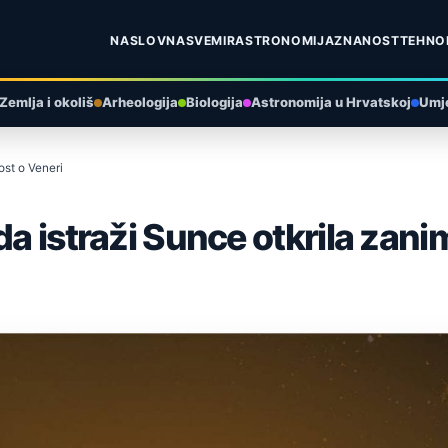
NASLOVNA
SVEMIR
ASTRONOMIJA
ZNANOST
TEHNO
Zemlja i okoliš
Arheologija
Biologija
Astronomija u Hrvatskoj
Umje
ost o Veneri
a istraži Sunce otkrila zanim