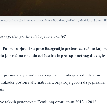
stene prašine koje ih prate. Izvor: Mary Pat Hrybyk-Keith / Goddard Space Fl
larni prsten prašine duž njezine orbite?
 Parker objavili su prve fotografije prstenova rašine koji s
da je prašina nastala od čestica iz protoplanetnog diska, te
ke prašine mogu nastati za vrijeme interakcije međuplanetne
akođer postoji i alternativna teorija koja govori da je prašina
eta.
tvo takvih prstenova u Zemljinoj orbiti, te su 2013. i 2018.