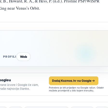
er, B., Howard, R. A., & Hess, P. (n.d.). Pristine PSP/WISPR
ing near Venus’s Orbit.
Web
PROFILI
oogleu
Dodaj Kozmos.hr na Google
rane izvore i Google će vam,
Potrebno je biti prijavljen na Google račun. Odabir
 naše najnovije članke.
možete promijeniti u bilo kojem trenutku.