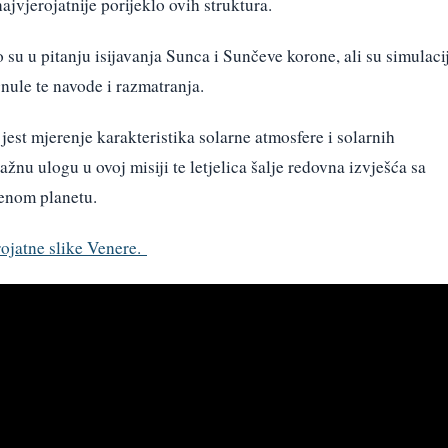
ajvjerojatnije porijeklo ovih struktura.
o su u pitanju isijavanja Sunca i Sunčeve korone, ali su simulaci
gnule te navode i razmatranja.
 jest mjerenje karakteristika solarne atmosfere i solarnih
ažnu ulogu u ovoj misiji te letjelica šalje redovna izvješća sa
ženom planetu.
rojatne slike Venere.