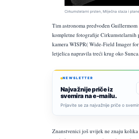
Cirkumstelarni prsten, Mliječna staza i plane
Tim astronoma predvođen Guillermom S
kompletne fotografije Cirkumstelarnih p
kamera WISPR( Wide-Field Imager for P
letjelica napravila treći krug oko Sunca
NEWSLETTER
Najvažnije priče iz
svemira na e-mailu.
Prijavite se za najvažnije priče o svemiru
Znanstvenici još uvijek ne znaju kolika