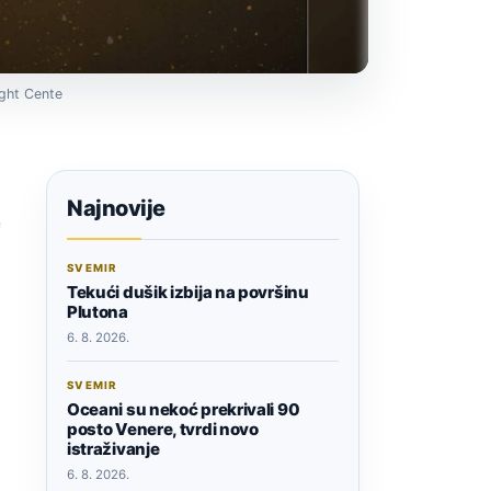
ight Cente
Najnovije
e
SVEMIR
Tekući dušik izbija na površinu
Plutona
6. 8. 2026.
SVEMIR
Oceani su nekoć prekrivali 90
posto Venere, tvrdi novo
istraživanje
6. 8. 2026.