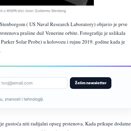
ti u WISPR slici. Izvor: Guillermo Stenborg
tenborgom ( US Naval Research Laboratory) objavio je prve
rstenova prašine duž Venerine orbite. Fotografije je uslikala
arker Solar Probe) u kolovozu i rujnu 2019. godine kada je
.
Želim newsletter
, znanosti i tehnologiji.
 je gustoća niti radijalni opseg prstenova. Kada prikupe dodatne