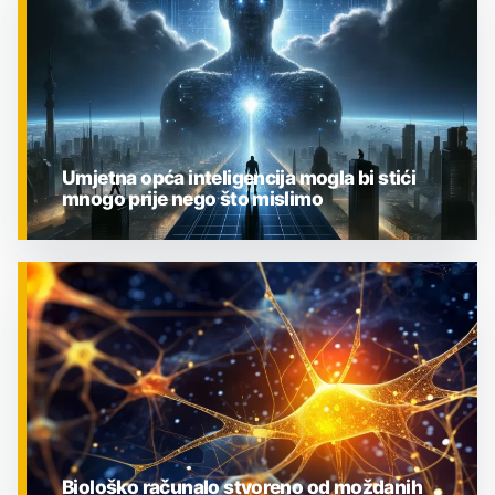
Umjetna opća inteligencija mogla bi stići
mnogo prije nego što mislimo
ZNANOST
Biološko računalo stvoreno od moždanih