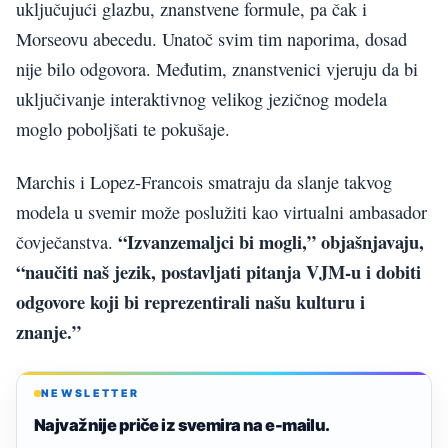
uključujući glazbu, znanstvene formule, pa čak i
Morseovu abecedu. Unatoč svim tim naporima, dosad
nije bilo odgovora. Međutim, znanstvenici vjeruju da bi
uključivanje interaktivnog velikog jezičnog modela
moglo poboljšati te pokušaje.
Marchis i Lopez-Francois smatraju da slanje takvog
modela u svemir može poslužiti kao virtualni ambasador
“Izvanzemaljci bi mogli,” objašnjavaju,
čovječanstva.
“naučiti naš jezik, postavljati pitanja VJM-u i dobiti
odgovore koji bi reprezentirali našu kulturu i
znanje.”
NEWSLETTER
Najvažnije priče iz svemira na e-mailu.