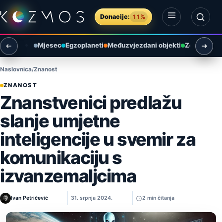
Preskoči na sadržaj
Donacije:
11%
Otvori izbornik
Otvori pretragu
Mjesec
Egzoplaneti
Međuzvjezdani objekti
Zemlja i ok
Naslovnica
Znanost
ZNANOST
Znanstvenici predlažu
slanje umjetne
inteligencije u svemir za
komunikaciju s
izvanzemaljcima
Ivan Petričević
31. srpnja 2024.
2 min čitanja