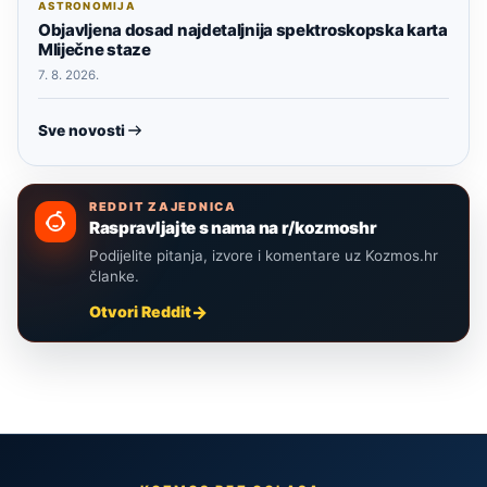
ASTRONOMIJA
Objavljena dosad najdetaljnija spektroskopska karta
Mliječne staze
7. 8. 2026.
Sve novosti
REDDIT ZAJEDNICA
Raspravljajte s nama na r/kozmoshr
Podijelite pitanja, izvore i komentare uz Kozmos.hr
članke.
Otvori Reddit