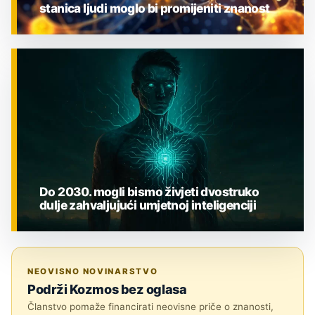
stanica ljudi moglo bi promijeniti znanost
ZNANOST
Do 2030. mogli bismo živjeti dvostruko
dulje zahvaljujući umjetnoj inteligenciji
ZNANOST
NEOVISNO NOVINARSTVO
Podrži Kozmos bez oglasa
Članstvo pomaže financirati neovisne priče o znanosti,