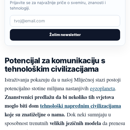
Prijavite se za najvažnije priče o svemiru, znanosti i
tehnologiji.
Želim newsletter
Potencijal za komunikaciju s
tehnološkim civilizacijama
Istraživanja pokazuju da u našoj Mliječnoj stazi postoji
potencijalno stotine milijuna nastanjivih
egzoplaneta
.
Znanstvenici predlažu da bi nekoliko tih svjetova
moglo biti dom
tehnološki naprednim civilizacijama
koje su znatiželjne o nama.
Dok neki sumnjaju u
velikih jezičnih modela
sposobnost trenutnih
da prenesu