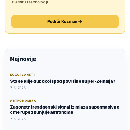
svemiru i tehnologiji.
Podrži Kozmos
Najnovije
EGZOPLANETI
Što se krije duboko ispod površine super-Zemalja?
7. 8. 2026.
ASTRONOMIJA
Zagonetni rendgenski signal iz mlaza supermasivne
crne rupe zbunjuje astronome
7. 8. 2026.