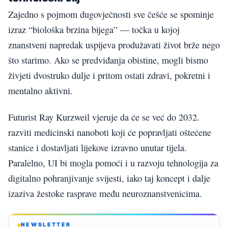
Zajedno s pojmom dugovječnosti sve češće se spominje
izraz “biološka brzina bijega” — točka u kojoj
znanstveni napredak uspijeva produžavati život brže nego
što starimo. Ako se predviđanja obistine, mogli bismo
živjeti dvostruko dulje i pritom ostati zdravi, pokretni i
mentalno aktivni.
Futurist Ray Kurzweil vjeruje da će se već do 2032.
razviti medicinski nanoboti koji će popravljati oštećene
stanice i dostavljati lijekove izravno unutar tijela.
Paralelno, UI bi mogla pomoći i u razvoju tehnologija za
digitalno pohranjivanje svijesti, iako taj koncept i dalje
izaziva žestoke rasprave među neuroznanstvenicima.
NEWSLETTER