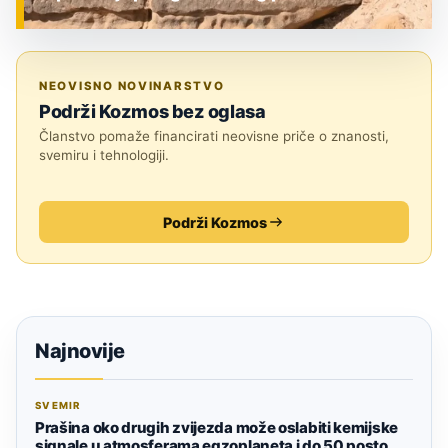
ZNANOST
NEOVISNO NOVINARSTVO
Podrži Kozmos bez oglasa
Članstvo pomaže financirati neovisne priče o znanosti,
svemiru i tehnologiji.
Podrži Kozmos
Najnovije
SVEMIR
Prašina oko drugih zvijezda može oslabiti kemijske
signale u atmosferama egzoplaneta i do 50 posto