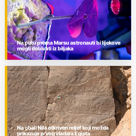
Na putu prema Marsu astronauti bi lijekove
mogli dobivati iz biljaka
ZNANOST
Na obali Nila otkriven reljef koji možda
prikazuje prvog vladara Egipta