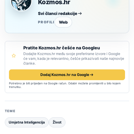
Kozmos.hr
Svi članci redakcije
Web
PROFILI
Pratite Kozmos.hr češće na Googleu
Dodajte Kozmos.hr među svoje preferirane izvore i Google
će vam, kada je relevantno, češće prikazivati naše najnovije
članke.
Dodaj Kozmos.hr na Google
Potrebno je biti prijavljen na Google račun. Odabir možete promijeniti u bilo kojem
trenutku.
TEME
Umjetna Inteligencija
Život