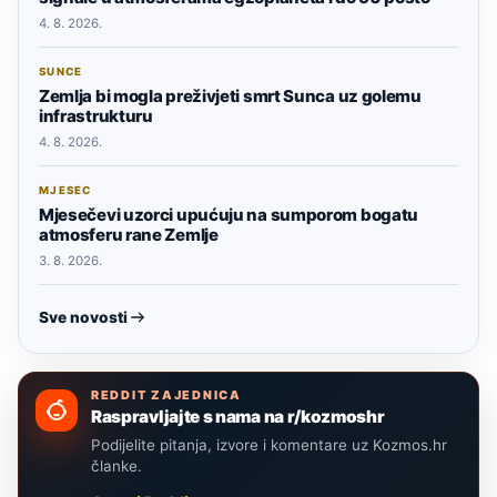
4. 8. 2026.
SUNCE
Zemlja bi mogla preživjeti smrt Sunca uz golemu
infrastrukturu
4. 8. 2026.
MJESEC
Mjesečevi uzorci upućuju na sumporom bogatu
atmosferu rane Zemlje
3. 8. 2026.
Sve novosti
REDDIT ZAJEDNICA
Raspravljajte s nama na r/kozmoshr
Podijelite pitanja, izvore i komentare uz Kozmos.hr
članke.