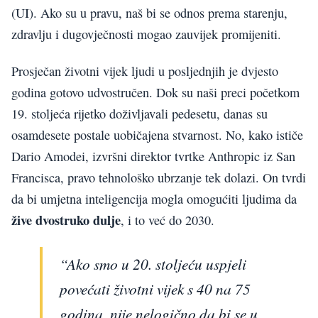
(UI). Ako su u pravu, naš bi se odnos prema starenju,
zdravlju i dugovječnosti mogao zauvijek promijeniti.
Prosječan životni vijek ljudi u posljednjih je dvjesto
godina gotovo udvostručen. Dok su naši preci početkom
19. stoljeća rijetko doživljavali pedesetu, danas su
osamdesete postale uobičajena stvarnost. No, kako ističe
Dario Amodei, izvršni direktor tvrtke Anthropic iz San
Francisca, pravo tehnološko ubrzanje tek dolazi. On tvrdi
da bi umjetna inteligencija mogla omogućiti ljudima da
žive dvostruko dulje
, i to već do 2030.
“Ako smo u 20. stoljeću uspjeli
povećati životni vijek s 40 na 75
godina, nije nelogično da bi se u