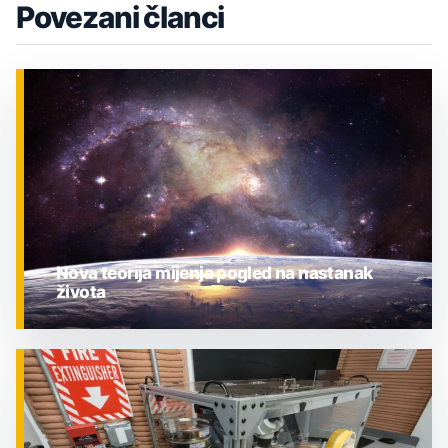
Povezani članci
Nova teorija mijenja pogled na nastanak
života
ZNANOST