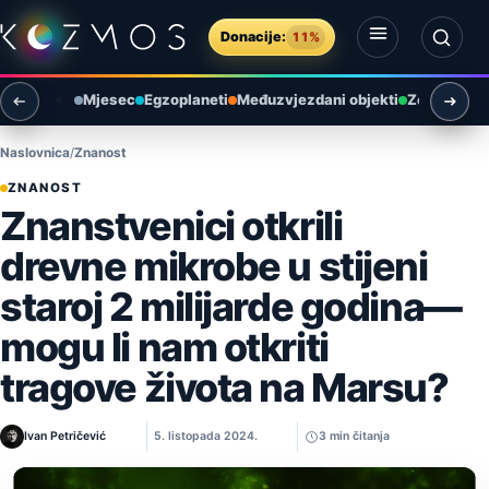
Preskoči na sadržaj
Donacije:
11%
Otvori izbornik
Otvori pretragu
Mjesec
Egzoplaneti
Međuzvjezdani objekti
Zemlja i ok
Naslovnica
Znanost
ZNANOST
Znanstvenici otkrili
drevne mikrobe u stijeni
staroj 2 milijarde godina—
mogu li nam otkriti
tragove života na Marsu?
Ivan Petričević
5. listopada 2024.
3 min čitanja