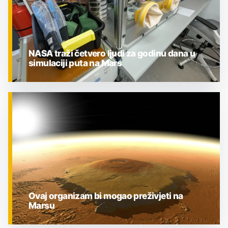
NASA traži četvero ljudi za godinu dana u
simulaciji puta na Mars
ZNANOST
Ovaj organizam bi mogao preživjeti na
Marsu