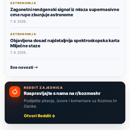
ASTRONOMIJA
Zagonetni rendgenski signal iz mlaza supermasivne
crne rupe zbunjuje astronome
7. 8. 2026.
ASTRONOMIJA
Objavljena dosad najdetaljnija spektroskopska karta
Mliječne staze
7. 8. 2026.
Sve novosti
REDDIT ZAJEDNICA
Raspravljajte s nama na r/kozmoshr
Podijelite pitanja, izvore i komentare uz Kozmos.hr
članke.
Otvori Reddit