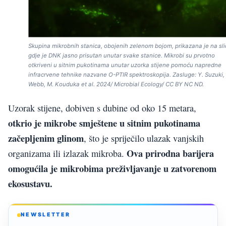
Skupina mikrobnih stanica, obojenih zelenom bojom, prikazana je na slic
gdje je DNK jasno prisutan unutar svake stanice. Mikrobi su prvotno
otkriveni u sitnim pukotinama unutar uzorka stijene pomoću napredne
infracrvene tehnike nazvane O-PTIR spektroskopija. Zasluge: Y. Suzuki, 
Webb, M. Kouduka et al. 2024/ Microbial Ecology/ CC BY NC ND.
Uzorak stijene, dobiven s dubine od oko 15 metara,
otkrio je mikrobe smještene u sitnim pukotinama
začepljenim glinom
, što je spriječilo ulazak vanjskih
Ova prirodna barijera
organizama ili izlazak mikroba.
omogućila je mikrobima preživljavanje u zatvorenom
ekosustavu.
NEWSLETTER