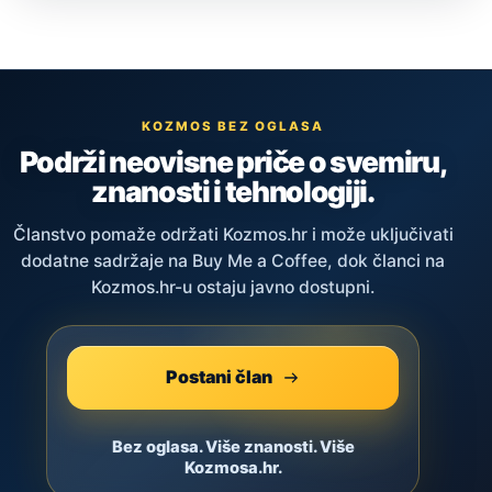
KOZMOS BEZ OGLASA
Podrži neovisne priče o svemiru,
znanosti i tehnologiji.
Članstvo pomaže održati Kozmos.hr i može uključivati
dodatne sadržaje na Buy Me a Coffee, dok članci na
Kozmos.hr-u ostaju javno dostupni.
Postani član
Bez oglasa. Više znanosti. Više
Kozmosa.hr.