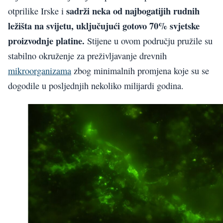
sadrži neka od najbogatijih rudnih
otprilike Irske i
ležišta na svijetu, uključujući gotovo 70% svjetske
proizvodnje platine.
Stijene u ovom području pružile su
stabilno okruženje za preživljavanje drevnih
mikroorganizama
zbog minimalnih promjena koje su se
dogodile u posljednjih nekoliko milijardi godina.