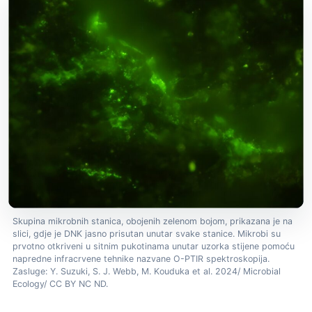
Skupina mikrobnih stanica, obojenih zelenom bojom, prikazana je na
slici, gdje je DNK jasno prisutan unutar svake stanice. Mikrobi su
prvotno otkriveni u sitnim pukotinama unutar uzorka stijene pomoću
napredne infracrvene tehnike nazvane O-PTIR spektroskopija.
Zasluge: Y. Suzuki, S. J. Webb, M. Kouduka et al. 2024/ Microbial
Ecology/ CC BY NC ND.