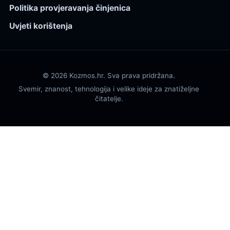
Politika provjeravanja činjenica
Uvjeti korištenja
© 2026 Kozmos.hr. Sva prava pridržana.
Svemir, znanost, tehnologija i velike ideje za znatiželjne
čitatelje.