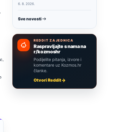
6. 8. 2026.
.
Sve novosti
REDDIT ZAJEDNICA
Raspravljajte s nama na
r/kozmoshr
e,
Podijelite pitanja, izvore i
komentare uz Kozmos.hr
članke.
p
Otvori Reddit