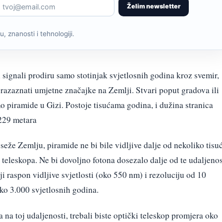
Želim newsletter
, znanosti i tehnologiji.
i signali prodiru samo stotinjak svjetlosnih godina kroz svemir,
 razaznati umjetne značajke na Zemlji. Stvari poput gradova ili
mo piramide u Gizi. Postoje tisućama godina, i dužina stranica
 229 metara
seže Zemlju, piramide ne bi bile vidljive dalje od nekoliko tisu
 teleskopa. Ne bi dovoljno fotona dosezalo dalje od te udaljenos
ji raspon vidljive svjetlosti (oko 550 nm) i rezoluciju od 10
ko 3.000 svjetlosnih godina.
na toj udaljenosti, trebali biste optički teleskop promjera oko