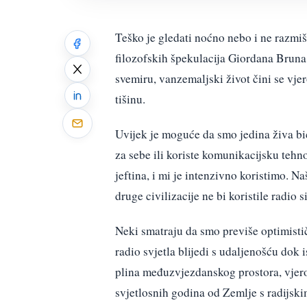
Teško je gledati noćno nebo i ne razmiš
filozofskih špekulacija Giordana Bruna
svemiru, vanzemaljski život čini se vjer
tišinu.
Uvijek je moguće da smo jedina živa bić
za sebe ili koriste komunikacijsku tehn
jeftina, i mi je intenzivno koristimo. Na
druge civilizacije ne bi koristile radio 
Neki smatraju da smo previše optimisti
radio svjetla blijedi s udaljenošću dok 
plina međuzvjezdanskog prostora, vjeroj
svjetlosnih godina od Zemlje s radijsk