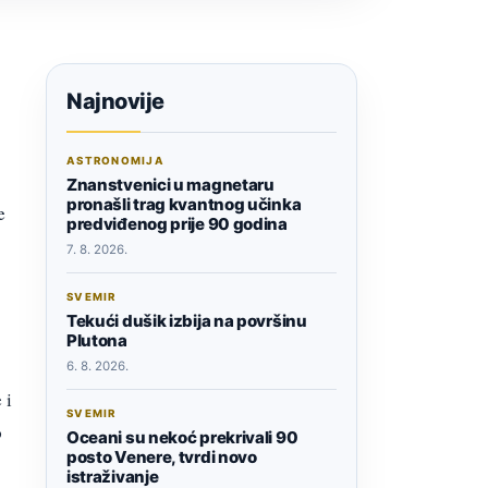
Najnovije
ASTRONOMIJA
Znanstvenici u magnetaru
pronašli trag kvantnog učinka
e
predviđenog prije 90 godina
7. 8. 2026.
SVEMIR
Tekući dušik izbija na površinu
Plutona
6. 8. 2026.
 i
SVEMIR
o
Oceani su nekoć prekrivali 90
posto Venere, tvrdi novo
istraživanje