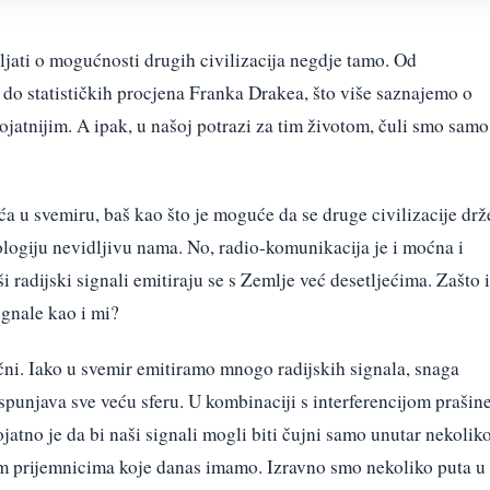
ljati o mogućnosti drugih civilizacija negdje tamo. Od
 do statističkih procjena Franka Drakea, što više saznajemo o
ojatnijim. A ipak, u našoj potrazi za tim životom, čuli smo samo
a u svemiru, baš kao što je moguće da se druge civilizacije drž
ologiju nevidljivu nama. No, radio-komunikacija je i moćna i
ši radijski signali emitiraju se s Zemlje već desetljećima. Zašto i
signale kao i mi?
čni. Iako u svemir emitiramo mnogo radijskih signala, snaga
ispunjava sve veću sferu. U kombinaciji s interferencijom prašine
atno je da bi naši signali mogli biti čujni samo unutar nekolik
im prijemnicima koje danas imamo. Izravno smo nekoliko puta u