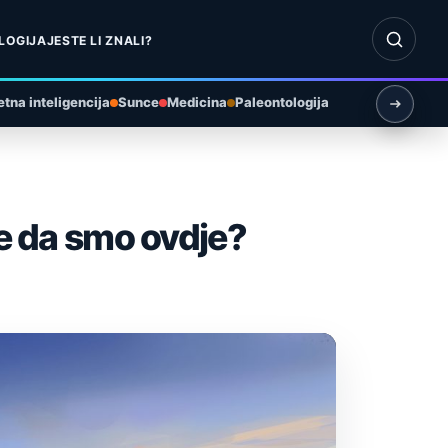
Otvori pr
LOGIJA
JESTE LI ZNALI?
tna inteligencija
Sunce
Medicina
Paleontologija
je da smo ovdje?