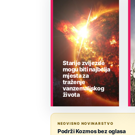
Starije zvijezde
mogu biti najbolja
mjesta za
traženje
vanzemaljskog
života
ASTRONOMIJA
NEOVISNO NOVINARSTVO
Podrži Kozmos bez oglasa