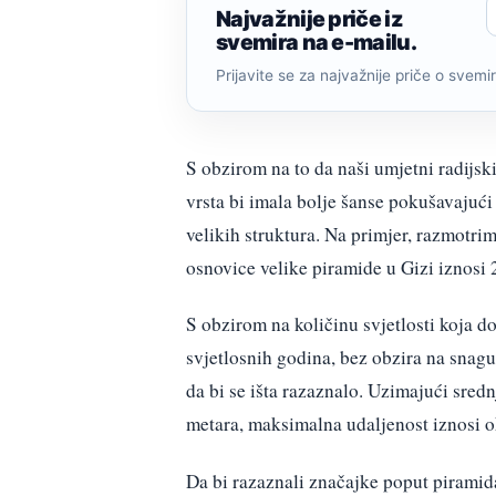
Najvažnije priče iz
svemira na e-mailu.
Prijavite se za najvažnije priče o svemiru
S obzirom na to da naši umjetni radijsk
vrsta bi imala bolje šanse pokušavajući
velikih struktura. Na primjer, razmotri
osnovice velike piramide u Gizi iznosi
S obzirom na količinu svjetlosti koja do
svjetlosnih godina, bez obzira na snagu
da bi se išta razaznalo. Uzimajući sredn
metara, maksimalna udaljenost iznosi o
Da bi razaznali značajke poput piramida 