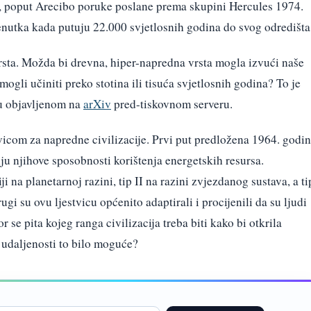
e, poput Arecibo poruke poslane prema skupini Hercules 1974.
trenutka kada putuju 22.000 svjetlosnih godina do svog odredišta
sta. Možda bi drevna, hiper-napredna vrsta mogla izvući naše
mogli učiniti preko stotina ili tisuća svjetlosnih godina? To je
du objavljenom na
arXiv
pred-tiskovnom serveru.
icom za napredne civilizacije. Prvi put predložena 1964. godin
elju njihove sposobnosti korištenja energetskih resursa.
ji na planetarnoj razini, tip II na razini zvjezdanog sustava, a ti
rugi su ovu ljestvicu općenito adaptirali i procijenili da su ljudi
r se pita kojeg ranga civilizacija treba biti kako bi otkrila
bi udaljenosti to bilo moguće?