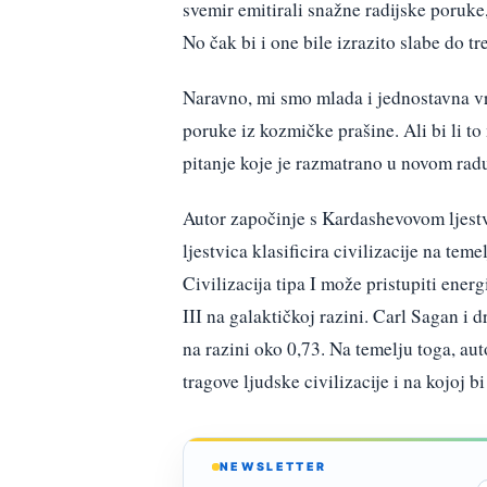
svemir emitirali snažne radijske poruk
No čak bi i one bile izrazito slabe do 
Naravno, mi smo mlada i jednostavna vr
poruke iz kozmičke prašine. Ali bi li to 
pitanje koje je razmatrano u novom ra
Autor započinje s Kardashevovom ljestv
ljestvica klasificira civilizacije na tem
Civilizacija tipa I može pristupiti energi
III na galaktičkoj razini. Carl Sagan i d
na razini oko 0,73. Na temelju toga, auto
tragove ljudske civilizacije i na kojoj 
NEWSLETTER