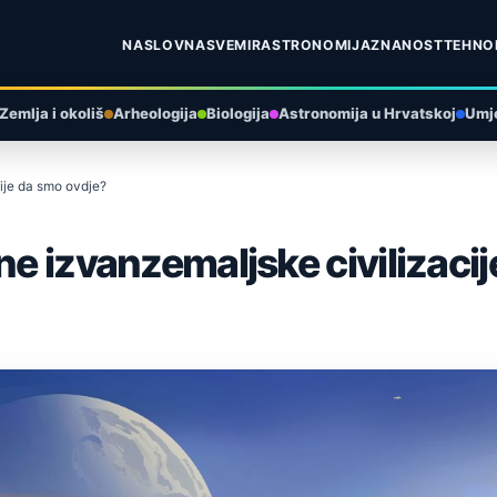
NASLOVNA
SVEMIR
ASTRONOMIJA
ZNANOST
TEHNO
Zemlja i okoliš
Arheologija
Biologija
Astronomija u Hrvatskoj
Umje
cije da smo ovdje?
ne izvanzemaljske civilizaci