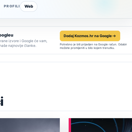
Web
PROFILI
oogleu
Dodaj Kozmos.hr na Google
rane izvore i Google će vam,
Potrebno je biti prijavljen na Google račun. Odabir
 naše najnovije članke.
možete promijeniti u bilo kojem trenutku.
i