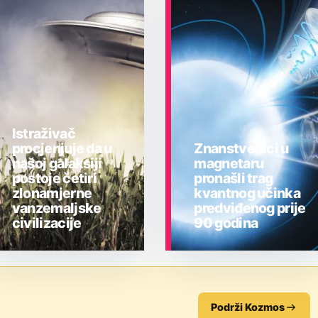
Istraživač
procjenjuje da u
Znanstvenici u
našoj galaksiji
magnetaru
postoje četiri
pronašli trag
zlonamjerne
kvantnog učinka
vanzemaljske
predviđenog prije
civilizacije
90 godina
ASTRONOMIJA
ASTRONOMIJA
Podrži Kozmos