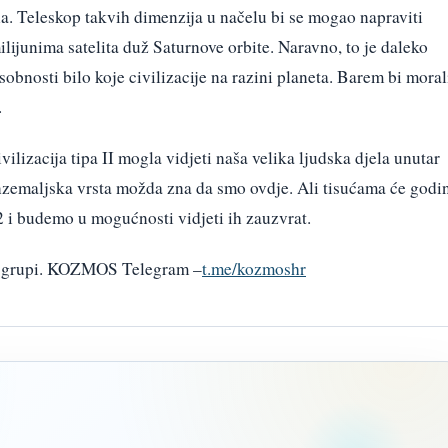
a. Teleskop takvih dimenzija u načelu bi se mogao napraviti
ijunima satelita duž Saturnove orbite. Naravno, to je daleko
sobnosti bilo koje civilizacije na razini planeta. Barem bi moral
.
vilizacija tipa II mogla vidjeti naša velika ljudska djela unutar
nzemaljska vrsta možda zna da smo ovdje. Ali tisućama će godi
2 i budemo u mogućnosti vidjeti ih zauzvrat.
am grupi. KOZMOS Telegram –
t.me/kozmoshr