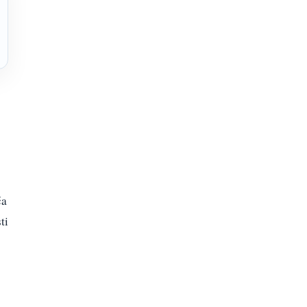
ća
ti