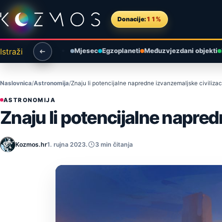
Preskoči na sadržaj
Donacije:
11%
Istraži
Mjesec
Egzoplaneti
Međuzvjezdani objekti
Naslovnica
Astronomija
Znaju li potencijalne napredne izvanzemaljske civiliza
ASTRONOMIJA
Znaju li potencijalne napred
Kozmos.hr
1. rujna 2023.
3 min čitanja